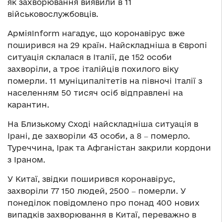
як захворювання виявили в 11
військовослужбовців.
АрміяInform нагадує, що коронавірус вже
поширився на 29 країн. Найскладніша в Європі
ситуація склалася в Італії, де 152 особи
захворіли, а троє італійців похилого віку
померли. 11 муніципалітетів на півночі Італії з
населенням 50 тисяч осіб відправлені на
карантин.
На Близькому Сході найскладніша ситуація в
Ірані, де захворіли 43 особи, а 8 ‒ померло.
Туреччина, Ірак та Афганістан закрили кордони
з Іраном.
У Китаї, звідки поширився коронавірус,
захворіли 77 150 людей, 2500 ‒ померли. У
понеділок повідомлено про понад 400 нових
випадків захворювання в Китаї, переважно в