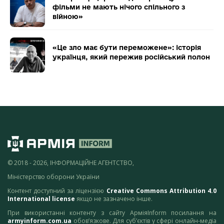
фільми не мають нічого спільного з
війною»
«Це зло має бути переможене»: історія
українця, який пережив російський полон
© 2018 - 2026, ІНФОРМАЦІЙНЕ АГЕНТСТВО,
Міністерство оборони України
Контент доступний за ліцензією
Creative Commons Attribution 4.0
International license
якщо не зазначено інше.
При використанні контенту з сайту АрміяInform посилання на
armyinform.com.ua
обов’язкове. Для суб’єктів у сфері онлайн-медіа