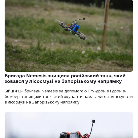
Бригада Nemesis знищила російський танк, який
ховався у лісосмузі на Запорізькому напрямку
Бійці 412-ї бригади Nemesis за допомогою FPV-дронів і дронів-
бомберів знищили танк, який окупанти намагалися замаскувати
в лісосмузі на Запорізькому напрямку.