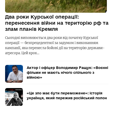
Два роки Курської операції:
перенесення війни на територію рф та
злам планів Кремля
Сьогодні виповнюється два роки від початку Курської
операції — безпрецедентної за задумом і виконанням
кампанії, яка перенесла бойові дії на територію держави-
агресора. Цей крок…
Актор і офіцер Володимир Ращук: «Воєнні
фільми не мають нічого спільного з
війною»
«Це зло має бути переможене»: історія
українця, який пережив російський полон