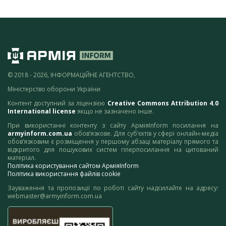
© 2018 - 2026, ІНФОРМАЦІЙНЕ АГЕНТСТВО,
Міністерство оборони України
Контент доступний за ліцензією
Creative Commons Attribution 4.0
International license
якщо не зазначено інше.
При використанні контенту з сайту АрміяInform посилання на
armyinform.com.ua
обов’язкове. Для суб’єктів у сфері онлайн-медіа
обов’язковим є розміщення у першому абзаці матеріалу прямого та
відкритого для пошукових систем гіперпосилання на цитований
матеріал.
Політика користування сайтом АрміяInform
Політика використання файлів cookie
Зауваження та пропозиції по роботі сайту надсилайте на адресу:
webmaster@armyinform.com.ua