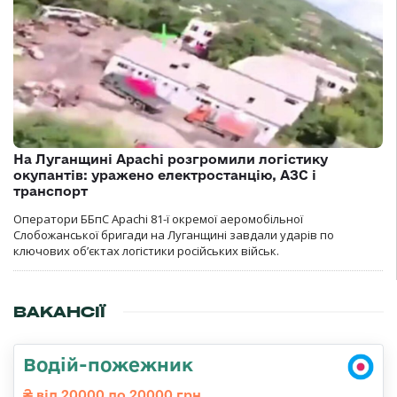
На Луганщині Apachi розгромили логістику
окупантів: уражено електростанцію, АЗС і
транспорт
Оператори ББпС Apachi 81-ї окремої аеромобільної
Слобожанської бригади на Луганщині завдали ударів по
ключових об’єктах логістики російських військ.
ВАКАНСІЇ
Водій-пожежник
від 20000 до 20000 грн