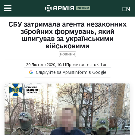
EN
СБУ затримала агента незаконних
збройних формувань, який
шпигував за українськими
військовими
НОВИНИ
20 Лютого 2020, 10:11
Прочитаєте за:
< 1
хв.
Слідкуйте за АрміяInform в Google