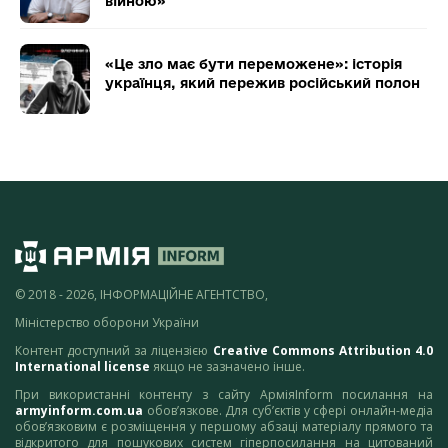
війною»
«Це зло має бути переможене»: історія
українця, який пережив російський полон
© 2018 - 2026, ІНФОРМАЦІЙНЕ АГЕНТСТВО,
Міністерство оборони України
Контент доступний за ліцензією
Creative Commons Attribution 4.0
International license
якщо не зазначено інше.
При використанні контенту з сайту АрміяInform посилання на
armyinform.com.ua
обов’язкове. Для суб’єктів у сфері онлайн-медіа
обов’язковим є розміщення у першому абзаці матеріалу прямого та
відкритого для пошукових систем гіперпосилання на цитований