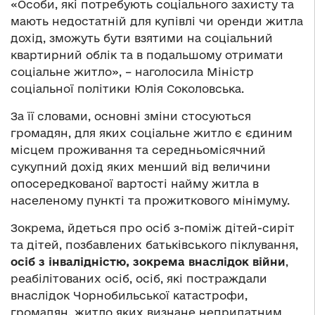
«Особи, які потребують соціального захисту та
мають недостатній для купівлі чи оренди житла
дохід, зможуть бути взятими на соціальний
квартирний облік та в подальшому отримати
соціальне житло», – наголосила Міністр
соціальної політики Юлія Соколовська.
За її словами, основні зміни стосуються
громадян, для яких соціальне житло є єдиним
місцем проживання та середньомісячний
сукупний дохід яких менший від величини
опосередкованої вартості найму житла в
населеному пункті та прожиткового мінімуму.
Зокрема, йдеться про осіб з-поміж дітей-сиріт
та дітей, позбавлених батьківського піклування,
осіб з інвалідністю, зокрема внаслідок війни
,
реабілітованих осіб, осіб, які постраждали
внаслідок Чорнобильської катастрофи,
громадян, житло яких визнане непридатним