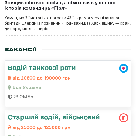
Знищив шістьох росіян, а сімох взяв у полон:
історія командира «Гіря»
Командир 3-ї мотопіхотної роти 43-ї окремої механізованої
бригади Олексій із позивним «Гіря» захищає Харківщину — край,
де народився та виріс.
ВАКАНСІЇ
Водій танкової роти
від 20800 до 190000 грн
Вся Україна
23 ОМБр
Стаpший водій, військовий
від 25000 до 125000 грн