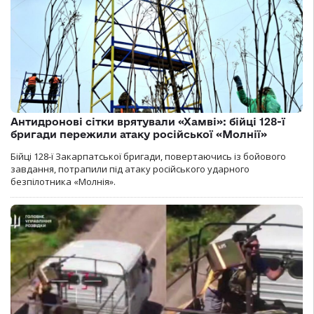
Антидронові сітки врятували «Хамві»: бійці 128-ї
бригади пережили атаку російської «Молнії»
Бійці 128-ї Закарпатської бригади, повертаючись із бойового
завдання, потрапили під атаку російського ударного
безпілотника «Молнія».