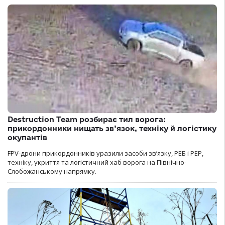
Destruction Team розбирає тил ворога:
прикордонники нищать зв’язок, техніку й логістику
окупантів
FPV-дрони прикордонників уразили засоби зв’язку, РЕБ і РЕР,
техніку, укриття та логістичний хаб ворога на Північно-
Слобожанському напрямку.