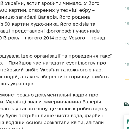
 України, встиг зробити чимало. У його
19
0 картин, створених у техніці ебру –
ічницю загибелі Валерія, його родина
19
 50 картин художника, його ескізів та
авці представлені фотографії учасників
13 року – лютого 2014 року. Усього – понад
19
шувала ідею організації та проведення такої
го. – Прийшов час нагадати суспільству про
19
опейський вибір України та кожного з нас,
их подій, а також зберегти історичну пам’ять
інь українців.
демонстровано документальні кадри про
ни. Українці знали жмеринчанина Валерія
В
часть у талант-шоу, де чоловік робив водну
у були потрібні лише чиста вода, фарби і
на водяній основі розквітали квіти, злітали