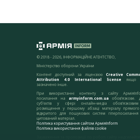
© 2018 - 2026, ІНФОРМАЦІЙНЕ АГЕНТСТВО,
Міністерство оборони України
Контент доступний за ліцензією
Creative Comm
Attribution 4.0 International license
якщо 
зазначено інше.
При використанні контенту з сайту АрміяInf
посилання на
armyinform.com.ua
обов’язкове. 
суб’єктів у сфері онлайн-медіа обов’язкови
розміщення у першому абзаці матеріалу прямого
відкритого для пошукових систем гіперпосилання
цитований матеріал.
Політика користування сайтом АрміяInform
Політика використання файлів cookie
Зауваження та пропозиції по роботі сайту надсилайте