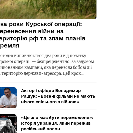
ва роки Курської операції:
еренесення війни на
ериторію рф та злам планів
ремля
ьогодні виповнюється два роки від початку
урської операції — безпрецедентної за задумом
виконанням кампанії, яка перенесла бойові дії
а територію держави-агресора. Цей крок…
Актор і офіцер Володимир
Ращук: «Воєнні фільми не мають
нічого спільного з війною»
«Це зло має бути переможене»:
історія українця, який пережив
російський полон