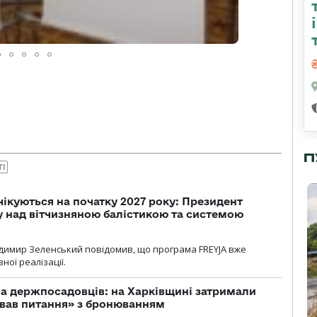
П
ТІ
чікуються на початку 2027 року: Президент
у над вітчизняною балістикою та системою
димир Зеленський повідомив, що програма FREYJA вже
ної реалізації.
а держпосадовців: на Харківщині затримали
ував питання» з бронюванням