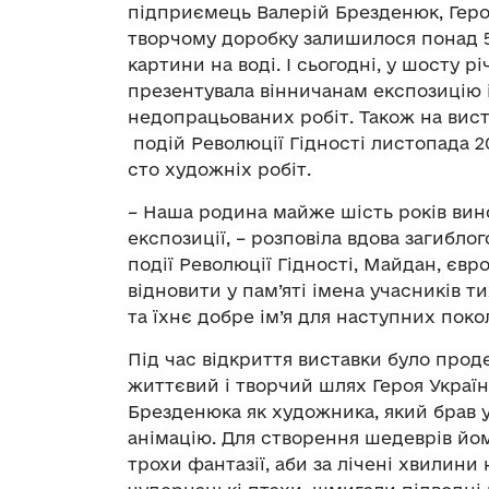
підприємець Валерій Брезденюк, Герой
творчому доробку залишилося понад 50
картини на воді. І сьогодні, у шосту р
презентувала вінничанам експозицію із
недопрацьованих робіт. Також на вист
подій Революції Гідності листопада 20
сто художніх робіт.
– Наша родина майже шість років вино
експозиції, – розповіла вдова загибло
події Революції Гідності, Майдан, євр
відновити у пам’яті імена учасників т
та їхнє добре ім’я для наступних покол
Під час відкриття виставки було про
життєвий і творчий шлях Героя Украї
Брезденюка як художника, який брав у
анімацію. Для створення шедеврів йом
трохи фантазії, аби за лічені хвилини 