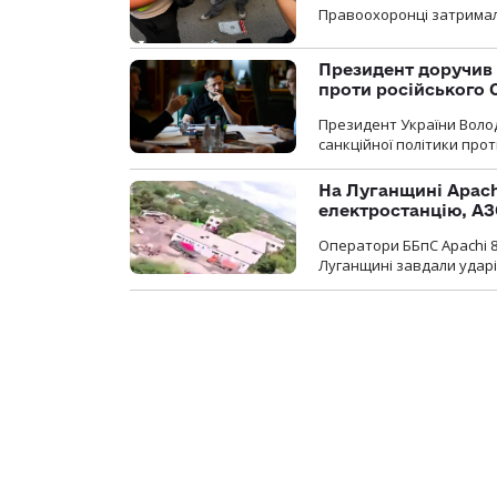
Правоохоронці затримал
Президент доручив 
проти російського
Президент України Воло
санкційної політики проти
На Луганщині Apach
електростанцію, АЗ
Оператори ББпС Apachi 8
Луганщині завдали ударів