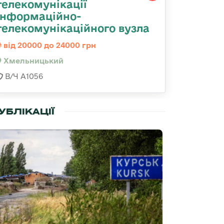
телекомунікації
інформаційно-
телекомунікаційного вузла
від 20000 до 24000 грн
Хмельницький
В/Ч А1056
УБЛІКАЦІЇ