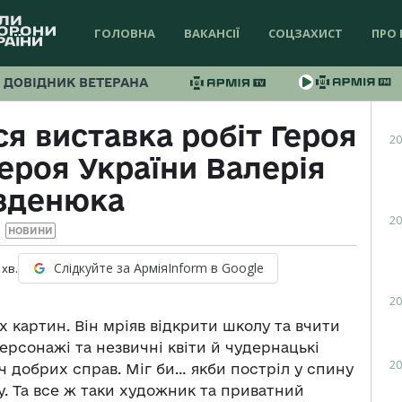
ГОЛОВНА
ВАКАНСІЇ
СОЦЗАХИСТ
ПРО 
ДОВІДНИК ВЕТЕРАНА
ся виставка робіт Героя
20
Героя України Валерія
зденюка
20
НОВИНИ
Слідкуйте за АрміяInform в Google
хв.
20
х картин. Він мріяв відкрити школу та вчити
персонажі та незвичні квіти й чудернацькі
20
іч добрих справ. Міг би… якби постріл у спину
у. Та все ж таки художник та приватний