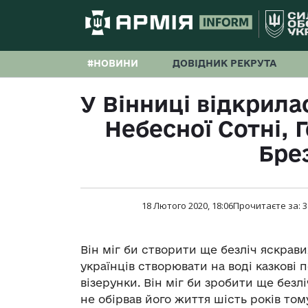
#НОВИНИ
ДОВІДНИК РЕКРУТА
У Вінниці відкрила
Небесної Сотні, 
Бре
18 Лютого 2020, 18:06
Прочитаєте за:
3
Він міг би створити ще безліч яскрави
українців створювати на воді казкові 
візерунки. Він міг би зробити ще безл
не обірвав його життя шість років том