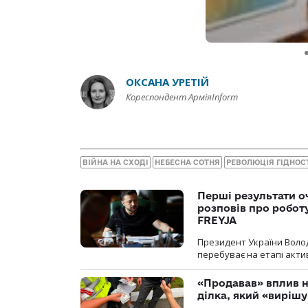
ОКСАНА УРЕТІЙ
Кореспондент АрміяInform
ВІЙНА НА СХОДІ
НЕБЕСНА СОТНЯ
РЕВОЛЮЦІЯ ГІДНОС
Перші результати о
розповів про робот
FREYJA
Президент України Воло
перебуває на етапі актив
«Продавав» вплив н
ділка, який «виріш