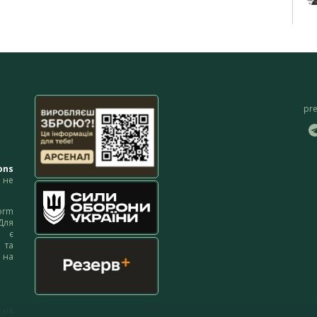
pr
ons
не
orm
Для
м є
 та
 на
 на