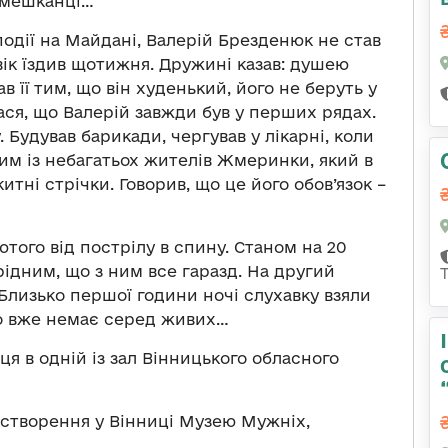
 мешканці…
події на Майдані, Валерій Брезденюк не став
ік їздив щотижня. Дружині казав: душею
в її тим, що він худенький, його не беруть у
ася, що Валерій завжди був у перших рядах.
Будував барикади, чергував у лікарні, коли
им із небагатьох жителів Жмеринки, який в
итні стрічки. Говорив, що це його обов’язок –
того від пострілу в спину. Станом на 20
рідним, що з ним все гаразд. На другий
 Близько першої години ночі слухавку взяли
го вже немає серед живих…
 в одній із зал Вінницького обласного
и створення у Вінниці Музею Мужніх,