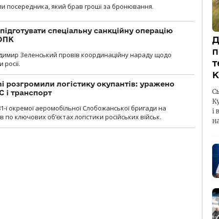
и посередника, який брав гроші за бронювання.
підготувати спеціальну санкційну операцію
Д
 ОПК
п
димир Зеленський провів координаційну нараду щодо
т
 росії.
К
i розгромили логістику окупантів: уражено
С
С і транспорт
К
1-ї окремої аеромобільної Слобожанської бригади на
і 
 по ключових об’єктах логістики російських військ.
н