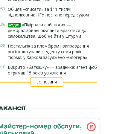
:53
Обіцяв «списати» за $11 тисяч:
підполковник НГУ постане перед судом
:36
«Підірвали собі ноги» —
АУДІО
деморалізовані окупанти вдаються до
самокаліцтва, щоб не йти у штурми
:28
Ностальгія за пломбіром і виправдання
росії коштували студенту семи років
тюрми: у Харкові засуджено «блогера»
:10
Викрито «батюшку» — зрадника: агент фсб
отримав 15 років ув’язнення
ВСІ НОВИНИ
АКАНСІЇ
Майстеp-номеp обслуги,
військовий