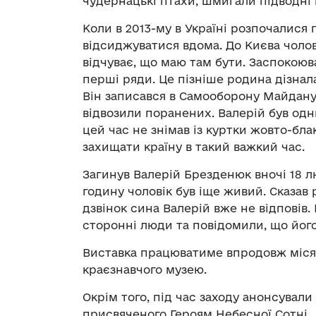
чудернацькі птахи, шмигали підводні
Коли в 2013-му в Україні розпочалися 
відсиджуватися вдома. До Києва чолов
відчуває, що маю там бути. Заспокоюва
перші ряди. Це пізніше родина дізнал
Він записався в Самооборону Майдану. 
відвозили поранених. Валерій був одн
цей час не знімав із куртки жовто-блак
захищати країну в такий важкий час.
Загинув Валерій Брезденюк вночі 18 лю
годину чоловік був іще живий. Сказав 
дзвінок сина Валерій вже не відповів.
сторонні люди та повідомили, що йо
Виставка працюватиме впродовж місяця
краєзнавчого музею.
Окрім того, під час заходу анонсувал
присвяченого Героям Небесної Сотні.