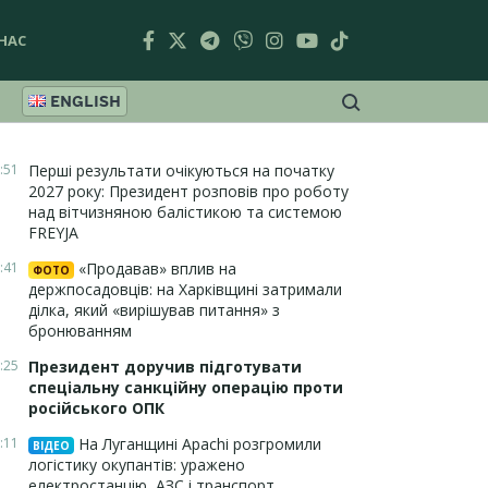
НАС
ENGLISH
:51
Перші результати очікуються на початку
2027 року: Президент розповів про роботу
над вітчизняною балістикою та системою
FREYJA
:41
«Продавав» вплив на
ФОТО
держпосадовців: на Харківщині затримали
ділка, який «вирішував питання» з
бронюванням
:25
Президент доручив підготувати
спеціальну санкційну операцію проти
російського ОПК
:11
На Луганщині Apachi розгромили
ВІДЕО
логістику окупантів: уражено
електростанцію, АЗС і транспорт