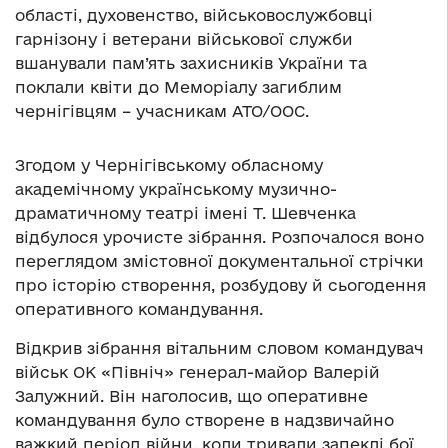
області, духовенство, військовослужбовці
гарнізону і ветерани військової служби
вшанували пам’ять захисників України та
поклали квіти до Меморіалу загиблим
чернігівцям – учасникам АТО/ООС.
Згодом у Чернігівському обласному
академічному українському музично-
драматичному театрі імені Т. Шевченка
відбулося урочисте зібрання. Розпочалося воно
переглядом змістовної документальної стрічки
про історію створення, розбудову й сьогодення
оперативного командування.
Відкрив зібрання вітальним словом командувач
військ ОК «Північ» генерал-майор Валерій
Залужний. Він наголосив, що оперативне
командування було створене в надзвичайно
важкий період війни, коли тривали запеклі бої