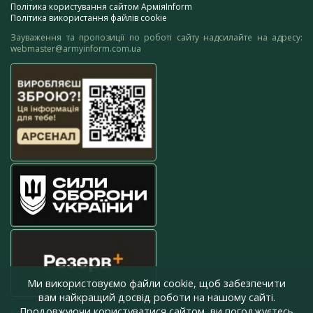
Політика користування сайтом АрміяInform
Політика використання файлів cookie
Зауваження та пропозиції по роботі сайту надсилайте на адресу:
webmaster@armyinform.com.ua
Ми використовуємо файли cookie, щоб забезпечити
вам найкращий досвід роботи на нашому сайті.
Продовжуючи користуватися сайтом, ви погоджуєтесь
press@armyinform.com.ua