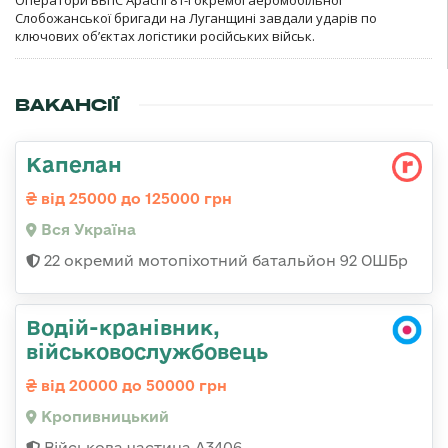
Оператори ББпС Apachi 81-ї окремої аеромобільної
Слобожанської бригади на Луганщині завдали ударів по
ключових об’єктах логістики російських військ.
ВАКАНСІЇ
Капелан
від 25000 до 125000 грн
Вся Україна
22 окремий мотопіхотний батальйон 92 ОШБр
Водій-кранівник,
військовослужбовець
від 20000 до 50000 грн
Кропивницький
Військова частина А3406