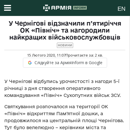
EN
У Чернігові відзначили п’ятиріччя
ОК «Північ» та нагородили
найкращих військовослужбовців
НОВИНИ
15 Лютого 2020, 11:07
Прочитаєте за:
2
хв.
Слідкуйте за АрміяInform в Google
У Чернігові відбулись урочистості з нагоди 5-ї
річниці з дня створення оперативного
командування «Північ» Сухопутних військ ЗСУ.
Святкування розпочалося на території ОК
«Північ» відкриттям Пам’ятної дошки, а
продовжилося на центральній площі Чернігова.
Тут було велелюдно – керівники міста та