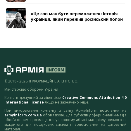
«Це зло має бути переможене»: історія
українця, який пережив російський полон
© 2018 - 2026, ІНФОРМАЦІЙНЕ АГЕНТСТВО,
Міністерство оборони України
Контент доступний за ліцензією
Creative Commons Attribution 4.0
International license
якщо не зазначено інше.
При використанні контенту з сайту АрміяInform посилання на
armyinform.com.ua
обов’язкове. Для суб’єктів у сфері онлайн-медіа
обов’язковим є розміщення у першому абзаці матеріалу прямого та
відкритого для пошукових систем гіперпосилання на цитований
матеріал.