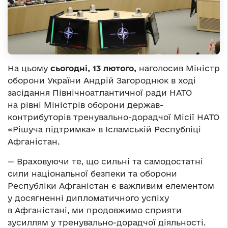
На цьому
сьогодні, 13 лютого,
наголосив Міністр
оборони України Андрій Загороднюк в ході
засідання Північноатлантичної ради НАТО
на рівні Міністрів оборони держав-
контрибуторів тренувально-дорадчої Місії НАТО
«Рішуча підтримка» в Ісламській Республіці
Афганістан.
— Враховуючи те, що сильні та самодостатні
сили національної безпеки та оборони
Республіки Афганістан є важливим елементом
у досягненні дипломатичного успіху
в Афганістані, ми продовжимо сприяти
зусиллям у тренувально-дорадчої діяльності.