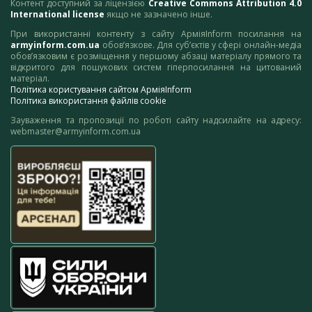
Контент доступний за ліцензією
Creative Commons Attribution 4.0
International license
якщо не зазначено інше.
При використанні контенту з сайту АрміяInform посилання на
armyinform.com.ua
обов’язкове. Для суб’єктів у сфері онлайн-медіа
обов’язковим є розміщення у першому абзаці матеріалу прямого та
відкритого для пошукових систем гіперпосилання на цитований
матеріал.
Політика користування сайтом АрміяInform
Політика використання файлів cookie
Зауваження та пропозиції по роботі сайту надсилайте на адресу:
webmaster@armyinform.com.ua