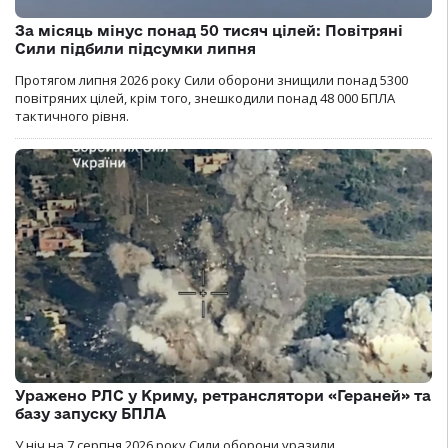
За місяць мінус понад 50 тисяч цілей: Повітряні
Сили підбили підсумки липня
Протягом липня 2026 року Cили оборони знищили понад 5300
повітряних цілей, крім того, знешкодили понад 48 000 БПЛА
тактичного рівня.
Уражено РЛС у Криму, ретранслятори «Гераней» та
базу запуску БПЛА
У ніч на 7 серпня 2026 року Сили оборони уразили