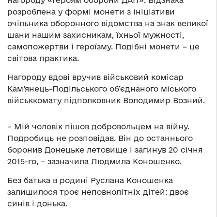
нагороду «Героям оборони ДАП». Відзнака
розроблена у формі монети з ініціативи
очільника оборонного відомства на знак великої
шани нашим захисникам, їхньої мужності,
самопожертви і героїзму. Подібні монети – це
світова практика.
Нагороду вдові вручив військовий комісар
Кам’янець-Подільського об’єднаного міського
військкомату підполковник Володимир Возний.
– Мій чоловік пішов добровольцем на війну.
Подробиць не розповідав. Він до останнього
боронив Донецьке летовище і загинув 20 січня
2015-го, – зазначила Людмила Коношенко.
Без батька в родині Руслана Коношенка
залишилося троє неповнолітніх дітей: двоє
синів і донька.