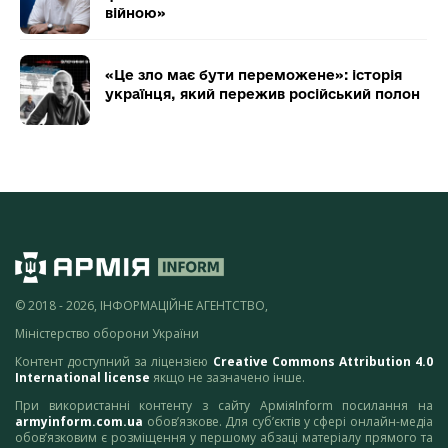
війною»
«Це зло має бути переможене»: історія
українця, який пережив російський полон
© 2018 - 2026, ІНФОРМАЦІЙНЕ АГЕНТСТВО,
Міністерство оборони України
Контент доступний за ліцензією
Creative Commons Attribution 4.0
International license
якщо не зазначено інше.
При використанні контенту з сайту АрміяInform посилання на
armyinform.com.ua
обов’язкове. Для суб’єктів у сфері онлайн-медіа
обов’язковим є розміщення у першому абзаці матеріалу прямого та