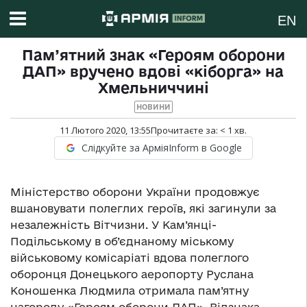
EN
Пам’ятний знак «Героям оборони
ДАП» вручено вдові «кіборга» на
Хмельниччині
НОВИНИ
11 Лютого 2020, 13:55
Прочитаєте за:
< 1
хв.
Слідкуйте за АрміяInform в Google
Міністерство оборони України продовжує
вшановувати полеглих героїв, які загинули за
незалежність Вітчизни. У Кам’янці-
Подільському в об’єднаному міському
військовому комісаріаті вдова полеглого
оборонця Донецького аеропорту Руслана
Коношенка Людмила отримала пам’ятну