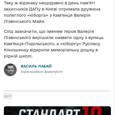
Таку ж відзнаку нещодавно в день пам’яті
захисників ДАПу в Києві отримала дружина
полеглого «кіборга» з Кам’янця Валерія
Лізвінського Майя.
Слід зазначити, що іменем героя Валерія
Лізвінського вирішили назвати одну з вулиць
Кам’янця-Подільського, а «кіборгу» Руслану
Коношенку відкрили меморіальну дошку в
рідній школі.
ВАСИЛЬ ЛАБАЙ
Кореспондент АрміяInform
ДАП