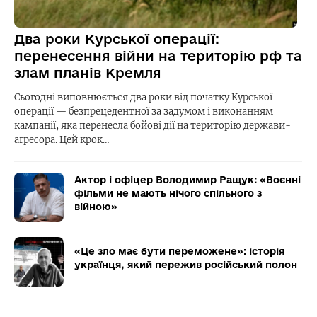
Два роки Курської операції:
перенесення війни на територію рф та
злам планів Кремля
Сьогодні виповнюється два роки від початку Курської
операції — безпрецедентної за задумом і виконанням
кампанії, яка перенесла бойові дії на територію держави-
агресора. Цей крок…
Актор і офіцер Володимир Ращук: «Воєнні
фільми не мають нічого спільного з
війною»
«Це зло має бути переможене»: історія
українця, який пережив російський полон