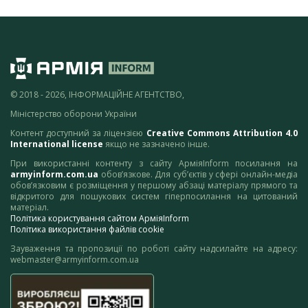
© 2018 - 2026, ІНФОРМАЦІЙНЕ АГЕНТСТВО,
Міністерство оборони України
Контент доступний за ліцензією
Creative Commons Attribution 4.0
International license
якщо не зазначено інше.
При використанні контенту з сайту АрміяInform посилання на
armyinform.com.ua
обов’язкове. Для суб’єктів у сфері онлайн-медіа
обов’язковим є розміщення у першому абзаці матеріалу прямого та
відкритого для пошукових систем гіперпосилання на цитований
матеріал.
Політика користування сайтом АрміяInform
Політика використання файлів cookie
Зауваження та пропозиції по роботі сайту надсилайте на адресу:
webmaster@armyinform.com.ua