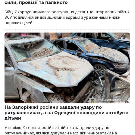
сили, провізії та пального
Бійці 7 корпус швидкого реагування десантно-штурмових військ
ЗСУ поділилися видовищними кадрами з ураженнями низки
ворожих цілей.
На Запоріжжі росіяни завдали удару по
рятувальниках, а на Одещині пошкодили автобус з
дітьми
У неділю, 9 серпня, російські війська завдали удару по
рятувальниках, які ліквідовували наслідки нічної атаки на