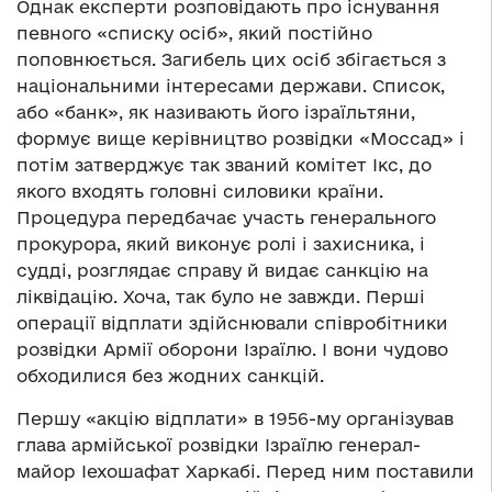
Однак експерти розповідають про існування
певного «списку осіб», який постійно
поповнюється. Загибель цих осіб збігається з
національними інтересами держави. Список,
або «банк», як називають його ізраїльтяни,
формує вище керівництво розвідки «Моссад» і
потім затверджує так званий комітет Ікс, до
якого входять головні силовики країни.
Процедура передбачає участь генерального
прокурора, який виконує ролі і захисника, і
судді, розглядає справу й видає санкцію на
ліквідацію. Хоча, так було не завжди. Перші
операції відплати здійснювали співробітники
розвідки Армії оборони Ізраїлю. І вони чудово
обходилися без жодних санкцій.
Першу «акцію відплати» в 1956-му організував
глава армійської розвідки Ізраїлю генерал-
майор Іехошафат Харкабі. Перед ним поставили