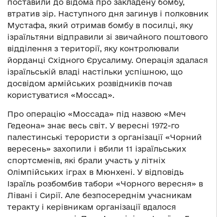
поставили до відома про закладену бомбу,
втратив зір. Наступного дня загинув і полковник
Мустафа, який отримав бомбу в посилці, яку
ізраїльтяни відправили зі звичайного поштового
відділення з території, яку контролювали
йорданці Східного Єрусалиму. Операція здалася
ізраїльській владі настільки успішною, що
досвідом армійських розвідників почав
користуватися «Моссад».
Про операцію «Моссада» під назвою «Меч
Гедеона» знає весь світ. У вересні 1972-го
палестинські терористи з організації «Чорний
вересень» захопили і вбили 11 ізраїльських
спортсменів, які брали участь у літніх
Олімпійських іграх в Мюнхені. У відповідь
Ізраїль розбомбив табори «Чорного вересня» в
Лівані і Сирії. Але безпосереднім учасникам
теракту і керівникам організації вдалося