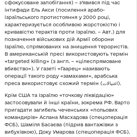
сфокусоване запобігання) – з’явився під час
інтифади Ель Акси (посилення арабо-
ізраїльського протистояння у 2000 році,
характеризується особливою жорстокістю і
кривавістю терактів проти Ізраїлю. – Авт.) для
позначення військових дій Армії оборони
Ізраїлю, спрямованих на знищення терористів.
В американській пресі використовують термін
«targeted killing» (з англ. – «цілеспрямоване
вбивство»). У газеті «Гаарец» називають
операції такого роду «замахами», арабська
преса використовує схожий термін (اغتيالات).
Крім США та Ізраїлю «точкову ліквідацію»
застосовували й інші країни, зокрема РФ. Варто
пригадати загибель чеченських «польових
командирів» Аслана Масхадова (спецоперація
ФСБ), Шаміля Басаєва (підрив вантажівки з
вибухівкою), Доку Умарова (спецоперація ФСБ).