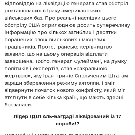
Відповіддю на ліквідацію генерала став обстріл
розташованих в Іраку американських
військових баз. Про реальні наслідки цього
обстрілу США оприлюднює досить суперечливу
інформацію про кількох загиблих і десятки
поранених своїх військових і місцевих
працівників. Проте, іранське керівництво
заявило, що на цьому операція відплати
завершена. Тобто, генерал Сулеймані, на думку
політиків і експертів, став «сакральною
жертвою», яку Іран приніс Сполученим Штатам
заради збереження режиму аятолли, і зміг
відвернути початок нового конфлікту, який міг
втягнути в себе кілька країн, що мають ядерні
боєзапаси.
Лідер ІДІЛ Аль-Багдаді ліквідований із 17
спроби!?