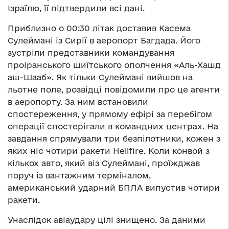
Ізраїлю, її підтвердили всі дані.
Приблизно о 00:30 літак доставив Касема
Сулеймані із Сирії в аеропорт Багдада. Його
зустріли представники командування
проіранського шиїтського ополчення «Аль-Хашд
аш-Шааб». Як тільки Сулеймані вийшов на
льотне поле, розвідці повідомили про це агенти
в аеропорту. За ним встановили
спостереження, у прямому ефірі за перебігом
операції спостерігали в командних центрах. На
завдання спрямували три безпілотники, кожен з
яких ніс чотири ракети Hellfire. Коли конвой з
кількох авто, який віз Сулеймані, проїжджав
поруч із вантажним терміналом,
американський ударний БПЛА випустив чотири
ракети.
Унаслідок авіаудару цілі знищено. За даними