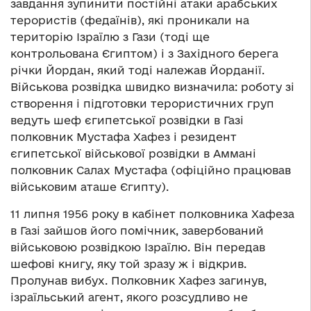
завдання зупинити постійні атаки арабських
терористів (федаїнів), які проникали на
територію Ізраїлю з Гази (тоді ще
контрольована Єгиптом) і з Західного берега
річки Йордан, який тоді належав Йорданії.
Військова розвідка швидко визначила: роботу зі
створення і підготовки терористичних груп
ведуть шеф єгипетської розвідки в Газі
полковник Мустафа Хафез і резидент
єгипетської військової розвідки в Аммані
полковник Салах Мустафа (офіційно працював
військовим аташе Єгипту).
11 липня 1956 року в кабінет полковника Хафеза
в Газі зайшов його помічник, завербований
військовою розвідкою Ізраїлю. Він передав
шефові книгу, яку той зразу ж і відкрив.
Пролунав вибух. Полковник Хафез загинув,
ізраїльський агент, якого розсудливо не