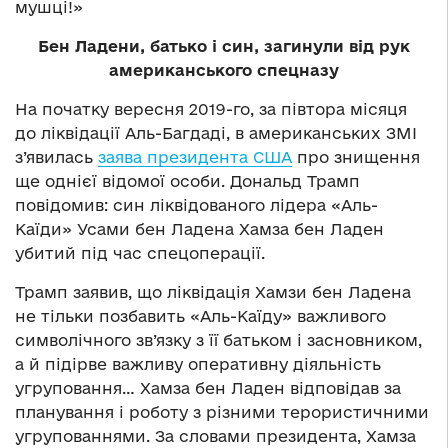
мушці!»
Бен Ладени, батько і син, загинули від рук
американського спецназу
На початку вересня 2019-го, за півтора місяця
до ліквідації Аль-Багдаді, в американських ЗМІ
з’явилась
заява президента США
про знищення
ще однієї відомої особи. Дональд Трамп
повідомив: син ліквідованого лідера «Аль-
Каїди» Усами бен Ладена Хамза бен Ладен
убитий під час спецоперації.
Трамп заявив, що ліквідація Хамзи бен Ладена
не тільки позбавить «Аль-Каїду» важливого
символічного зв’язку з її батьком і засновником,
а й підірве важливу оперативну діяльність
угруповання… Хамза бен Ладен відповідав за
планування і роботу з різними терористичними
угрупованнями. За словами президента, Хамза