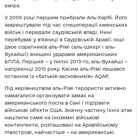
еміра.
У 2009 році першим прибрали Аль-Харбі. Його
заарештували під час спецоперації єменських
військ і передали саудівській владі. Нині
перебуває у в’язниці в Саудівській Аравії. Інші
двоє соратників аль-Рімі (аль-Шихрі і аль-
Вухайші) знищені ударами американських
БПЛА. Перший – у липні 2013-го, аль-Вухайші –
наприкінці 2015 року. Касим аль-Рімі лишався
останнім із «батьків-засновників» AQAP.
Під керівництвом аль-Рімі терористи активно
намагалися організувати замах на
американського посла в Сані і підірвати
військові об’єкти США. Значну частину їхніх атак
націлили саме на іноземні військові
контингенти, розташовані на Аравійському
півострові, найчастіше – на американські.