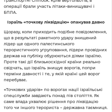
транспортні Chinook. Крім вертольотів, в
операції брали участь літаки-винищувачі і
БПЛА.
Ізраїль «точкову ліквідацію» опанував давно
Щоразу, коли приходить подібне повідомлення,
що в результаті ракетного удару знищений
лідер ще одного палестинського
терористичного угруповання, лідери провідних
держав на публіку обурюються діями Ізраїлю.
Проте такі дії близькосхідної країни реально
свідчать, що Ізраїль знищує ворогів, попри
терміни давності і те, у якій країні цей ворог
перебуває.
«Точкових ударів» по ворогах нації ізраїльські
спецслужби завдають понад пів століття. Як
саме влада ухвалює рішення про ліквідацію
того чи іншого терориста – державна таємниця.