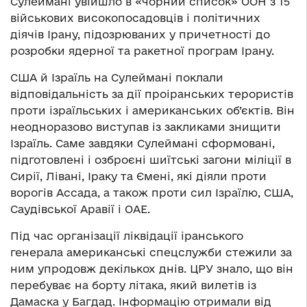
Сулеймані увійшло в «чорний список» ООН з 15
військових високопосадовців і політичних
діячів Ірану, підозрюваних у причетності до
розробки ядерної та ракетної програм Ірану.
США й Ізраїль на Сулеймані поклали
відповідальність за дії проіранських терористів
проти ізраїльських і американських об’єктів. Він
неодноразово виступав із закликами знищити
Ізраїль. Саме завдяки Сулеймані сформовані,
підготовлені і озброєні шиїтські загони міліції в
Сирії, Лівані, Іраку та Ємені, які діяли проти
ворогів Ассада, а також проти сил Ізраїлю, США,
Саудівської Аравії і ОАЕ.
Під час організації ліквідації іранського
генерала американські спецслужби стежили за
ним упродовж декількох днів. ЦРУ знало, що він
перебуває на борту літака, який вилетів із
Дамаска у Багдад. Інформацію отримали від