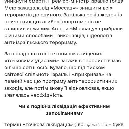
уникнути смерті. Прем’єр-міністр Ізраїлю Голда
Меїр зажадала від «Моссаду» знищити всіх
терористів до єдиного. За кілька років жоден із
причетних до загибелі спортсменів не
залишився живим. Агенти «Моссаду» прибрали
різними способами і виконавців, і ідеологів
антиізраїльського тероризму.
За понад пів століття список знищених
«точковими ударами» ватажків терористів має
більше сотні осіб. Бувало, що під тиском
світової спільноти Ізраїль і «прикривав» на
певний час цю програму антитерористичних
заходів, але потім знову її відновлював, якщо
з’являлась необхідність.
Чи є подібна ліквідація ефективним
запобіганням?
Термін «точкова ліквідація» (івр. סיכול ממוקד – букв.