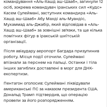
командування «Аль-Хашд аш-Шааб», загинули 12
осіб, зокрема командувач іранських сил «Кудс»
Касем Сулеймані, заступник командира «Аль-
Хашд аш-Шааб» Абу Махді аль-Муандіс,
Мухаммад аль-Джабір, який відповідав в «Аль-
Хашд аш-Шааб» за зовнішні зв’язки, та ще кілька
помітних фігур в іракській шиїтській
організації.
Після авіаудару аеропорт Багдада призупинив
роботу. Місця події оточили. Сулеймані
впізнали за перснем на пальці. Останки і тіла
інших загиблих доставлені в морг для ДНК-
експертизи.
Пентагон оголосив: Сулеймані ліквідували
американські ПС за наказом президента США.
Дональд Трамп підтвердив, що операцію
провели за його розпорядженням.