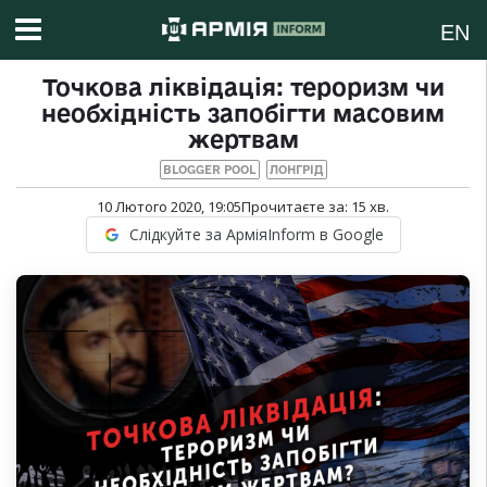
EN
Точкова ліквідація: тероризм чи
необхідність запобігти масовим
жертвам
BLOGGER POOL
ЛОНГРІД
10 Лютого 2020, 19:05
Прочитаєте за:
15
хв.
Слідкуйте за АрміяInform в Google