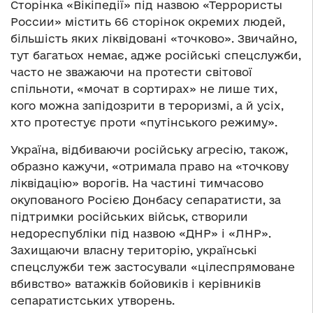
Сторінка «Вікіпедії» під назвою «Террористы
России» містить 66 сторінок окремих людей,
більшість яких ліквідовані «точково». Звичайно,
тут багатьох немає, адже російські спецслужби,
часто не зважаючи на протести світової
спільноти, «мочат в сортирах» не лише тих,
кого можна запідозрити в тероризмі, а й усіх,
хто протестує проти «путінського режиму».
Україна, відбиваючи російську агресію, також,
образно кажучи, «отримала право на «точкову
ліквідацію» ворогів. На частині тимчасово
окупованого Росією Донбасу сепаратисти, за
підтримки російських військ, створили
недореспубліки під назвою «ДНР» і «ЛНР».
Захищаючи власну територію, українські
спецслужби теж застосували «цілеспрямоване
вбивство» ватажків бойовиків і керівників
сепаратистських утворень.