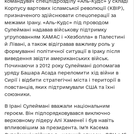
командувач спецпідрозділу «Аль-Кудс» у складі
Корпусу вартових ісламської революції (КВІР),
призначеного здійснювати спецоперації за
межами Ірану. «Аль-Кудс» під проводом
Сулеймані надавав військову підтримку
угрупованням ХАМАС і «Хезболла» в Палестині
й Лівані, а також відігравав важливу роль у
формуванні політичної ситуації в Іраку після
виведення звідти американських військ.
Починаючи з 2012 року Сулеймані допомагав
уряду Башара Асада переломити хід війни в
Сирії і відбити стратегічні міста і території в
повстанців, яких підтримували США та їхні
союзники.
В Ірані Сулеймані вважали національним
героєм. Він підпорядковувався виключно
верховному лідеру Алі Хаменеї і був навіть
впливовішим за президента. Ім’я Касема