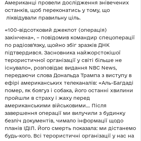
Американці провели дослідження знівечених
останків, щоб переконатись у тому, що
ліквідували правильну ціль.
«100-відсотковий джекпот (операція)
закінчена», – повідомив командир спецоперації
по радіозв’язку, щойно збіг зразків ДНК
підтвердився. Засновника найжорстокішої
терористичної організації у світі більше не
існувало», розповідає видання NBC News,
передаючи слова Дональда Трампа з виступу в
ефірі американських телеканалів: «Аль-Багдаді
помер, як боягуз і собака, його останні хвилини
пройшли в страху і жаху перед
американськими військовими… Після
завершення операції ми вилучили з будинку
безліч документів, чимало інформації щодо
планів ІДІЛ. Його смерть показала: ми дістанемо
будь-кого. Всі терористичні організації у нас на