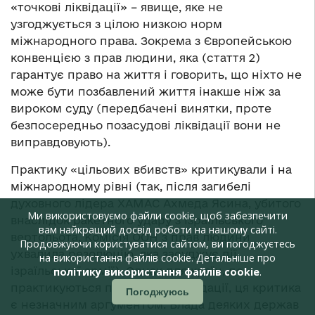
«точкові ліквідації» – явище, яке не
узгоджується з цілою низкою норм
міжнародного права. Зокрема з Європейською
конвенцією з прав людини, яка (стаття 2)
гарантує право на життя і говорить, що ніхто не
може бути позбавлений життя інакше ніж за
вироком суду (передбачені винятки, проте
безпосередньо позасудові ліквідації вони не
виправдовують).
Практику «цільових вбивств» критикували і на
міжнародному рівні (так, після загибелі
духовного лідера ХАМАС Ахмеда Ясина, убитого
Ми використовуємо файли cookie, щоб забезпечити
внаслідок ракетного удару з ізраїльського
вам найкращий досвід роботи на нашому сайті.
вертольота, Комісія ООН з прав людини
Продовжуючи користуватися сайтом, ви погоджуєтесь
ухвалила резолюцію, яка засуджує дії
на використання файлів cookie. Детальніше про
ізраїльської армії). Однак для країн, де
політику використання файлів cookie
.
практикуються позасудові ліквідації, ця критика
Погоджуюсь
є незначним аргументом. Влада деяких держав