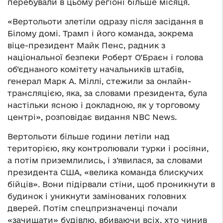
перебували в цьому регіоні більше місяця.
«Вертольоти злетіли одразу після засідання в
Білому домі. Трамп і його команда, зокрема
віце-президент Майк Пенс, радник з
національної безпеки Роберт О’Браєн і голова
об’єднаного комітету начальників штабів,
генерал Марк А. Міллі, стежили за онлайн-
трансляцією, яка, за словами президента, була
настільки ясною і докладною, як у торговому
центрі», розповідає видання NBC News.
Вертольоти більше години летіли над
територією, яку контролювали турки і росіяни,
а потім приземлились, і з’явилася, за словами
президента США, «велика команда блискучих
бійців». Вони підірвали стіни, щоб проникнути в
будинок і уникнути замінованих головних
дверей. Потім спецпризначенці почали
«зачищати» будівлю, вбиваючи всіх, хто чинив