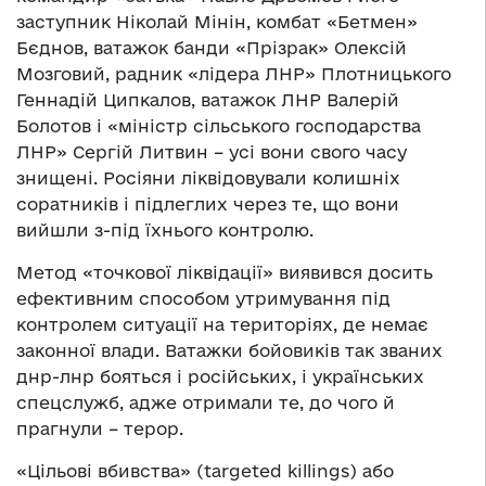
заступник Ніколай Мінін, комбат «Бетмен»
Бєднов, ватажок банди «Прізрак» Олексій
Мозговий, радник «лідера ЛНР» Плотницького
Геннадій Ципкалов, ватажок ЛНР Валерій
Болотов і «міністр сільського господарства
ЛНР» Сергій Литвин – усі вони свого часу
знищені. Росіяни ліквідовували колишніх
соратників і підлеглих через те, що вони
вийшли з-під їхнього контролю.
Метод «точкової ліквідації» виявився досить
ефективним способом утримування під
контролем ситуації на територіях, де немає
законної влади. Ватажки бойовиків так званих
днр-лнр бояться і російських, і українських
спецслужб, адже отримали те, до чого й
прагнули – терор.
«Цільові вбивства» (targeted killings) або