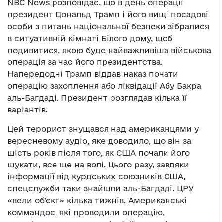
NBC News розповідає, що в день операції
президент Дональд Трамп і його вищі посадові
особи з питань національної безпеки зібралися
в ситуативній кімнаті Білого дому, щоб
подивитися, якою буде найважливіша військова
операція за час його президентства.
Напередодні Трамп віддав наказ почати
операцію захоплення або ліквідації Абу Бакра
аль-Багдаді. Президент розглядав кілька її
варіантів.
Цей терорист знущався над американцями у
вересневому аудіо, яке доводило, що він за
шість років після того, як США почали його
шукати, все ще на волі. Цього разу, завдяки
інформації від курдських союзників США,
спецслужби таки знайшли аль-Багдаді. ЦРУ
«вели об’єкт» кілька тижнів. Американські
коммандос, які проводили операцію,