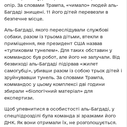
опір. За словами Трампа, «чимало» людей аль-
Багдаді знищені. 11 його дітей перевезли в
безпечне місце.
Аль-Багдаді, якого переслідували службові
собаки, разом із трьома дітьми, втекли в
приміщення, яке президент США назвав
«тупиковим тунелем». Для таких обставин у
коммандос був робот, але його не залучали. Від
безвиході аль-Багдаді підірвав «жилет
самогубці», убивши разом із собою трьох дітей і
зруйнувавши тунель. За словами Трампа,
коммандос у цьому комплексі дві години
збирали «біологічний матеріал» для
експертизи.
Щоб упевнитися в особистості аль-Багдаді, у
спецпідрозділі була команда зі зразками його
ДНК. Як вони отримали їх, не розголошується.