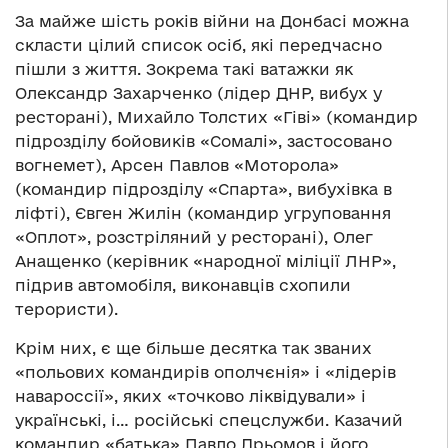
За майже шість років війни на Донбасі можна
скласти цілий список осіб, які передчасно
пішли з життя. Зокрема такі ватажки як
Олександр Захарченко (лідер ДНР, вибух у
ресторані), Михайло Толстих «Гіві» (командир
підрозділу бойовиків «Сомалі», застосовано
вогнемет), Арсен Павлов «Моторола»
(командир підрозділу «Спарта», вибухівка в
ліфті), Євген Жилін (командир угруповання
«Оплот», розстріляний у ресторані), Олег
Анащенко (керівник «народної міліції ЛНР»,
підрив автомобіля, виконавців схопили
терористи).
Крім них, є ще більше десятка так званих
«польових командирів ополчєнія» і «лідерів
навароссії», яких «точково ліквідували» і
українські, і… російські спецслужби. Казачий
командир «батька» Павло Дрьомов і його