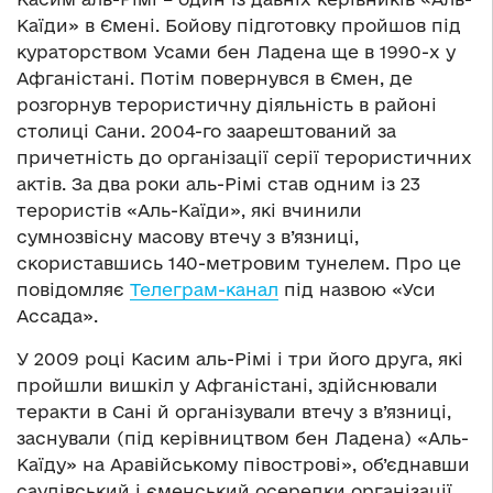
Каїди» в Ємені. Бойову підготовку пройшов під
кураторством Усами бен Ладена ще в 1990-х у
Афганістані. Потім повернувся в Ємен, де
розгорнув терористичну діяльність в районі
столиці Сани. 2004-го заарештований за
причетність до організації серії терористичних
актів. За два роки аль-Рімі став одним із 23
терористів «Аль-Каїди», які вчинили
сумнозвісну масову втечу з в’язниці,
скориставшись 140-метровим тунелем. Про це
повідомляє
Телеграм-канал
під назвою «Уси
Ассада».
У 2009 році Касим аль-Рімі і три його друга, які
пройшли вишкіл у Афганістані, здійснювали
теракти в Сані й організували втечу з в’язниці,
заснували (під керівництвом бен Ладена) «Аль-
Каїду» на Аравійському півострові», об’єднавши
саудівський і єменський осередки організації