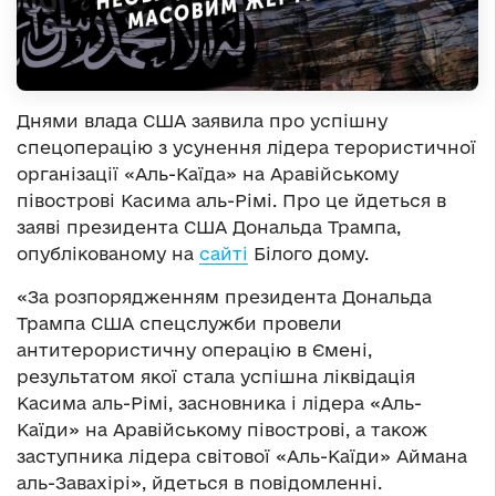
Днями влада США заявила про успішну
спецоперацію з усунення лідера терористичної
організації «Аль-Каїда» на Аравійському
півострові Касима аль-Рімі. Про це йдеться в
заяві президента США Дональда Трампа,
опублікованому на
сайті
Білого дому.
«За розпорядженням президента Дональда
Трампа США спецслужби провели
антитерористичну операцію в Ємені,
результатом якої стала успішна ліквідація
Касима аль-Рімі, засновника і лідера «Аль-
Каїди» на Аравійському півострові, а також
заступника лідера світової «Аль-Каїди» Аймана
аль-Завахірі», йдеться в повідомленні.