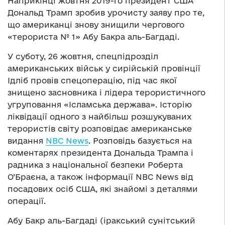
Наприкінці жовтня 2019-го президент США
Дональд Трамп зробив урочисту заяву про те,
що американці знову знищили чергового
«терориста № 1» Абу Бакра аль-Багдаді.
У суботу, 26 жовтня, спецпідрозділ
американських військ у сирійській провінції
Ідліб провів спецоперацію, під час якої
знищено засновника і лідера терористичного
угруповання «Ісламська держава». Історію
ліквідації одного з найбільш розшукуваних
терористів світу розповідає американське
видання
NBC News
. Розповідь базується на
коментарях президента Дональда Трампа і
радника з національної безпеки Роберта
О’Браєна, а також інформації NBC News від
посадових осіб США, які знайомі з деталями
операції.
Абу Бакр аль-Багдаді (іракський сунітський