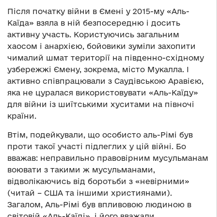
Після початку війни в Ємені у 2015-му «Аль-
Каїда» взяла в ній безпосередню і досить
активну участь. Користуючись загальним
хаосом і анархією, бойовики зуміли захопити
чималий шмат території на південно-східному
узбережжі Ємену, зокрема, місто Мукалла. І
активно співпрацювали з Саудівською Аравією,
яка не цуралася використовувати «Аль-Каїду»
для війни із шиїтськими хуситами на півночі
країни.
Втім, подейкували, що особисто аль-Рімі був
проти такої участі підлеглих у цій війні. Бо
вважав: неправильно правовірним мусульманам
воювати з такими ж мусульманами,
відволікаючись від боротьби з «невірними»
(читай – США та іншими християнами).
Загалом, Аль-Рімі був впливовою людиною в
світовій «Аль-Каїді», і його вважали