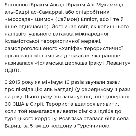
богослов Ібрахім Аввад Ібрахім Алі Мухаммад
аль-Бадрі ас-Самарраі, або співробітник
«Моссада» Шимон (Саймон) Елліот, або і те й
інше одночасно). Його знає світ, як колишнього
напіввіртуального ватажка міжнародної
ісламістської терористичної мережі,
самопроголошеного «халіфа» терористичної
організації «Ісламська держава», яка раніше
називалася «Ісламська держава Іраку і Леванту»
(ІДІЛ).
З 2015 року як мінімум 16 разів звучали заяви
про ліквідацію аль Багдаді (у середньому 4 рази
на рік). Цього разу він загинув під спецоперації
ЗС США в Сирії. Терориста вдалося виявити,
коли той намагався вивезти сім’ю з Ідліба до
турецького кордону. Розв’язка сталася біля села
Бариш за 5 км до кордону з Туреччиною.