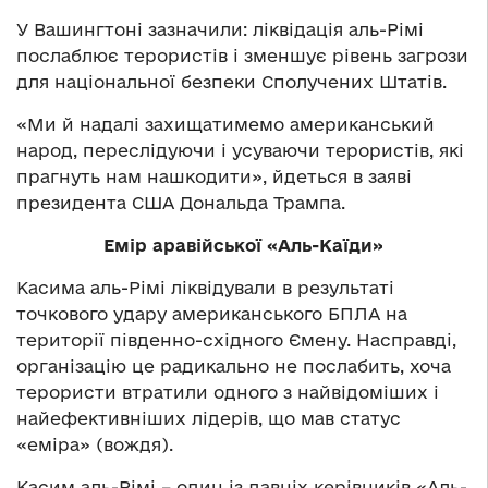
У Вашингтоні зазначили: ліквідація аль-Рімі
послаблює терористів і зменшує рівень загрози
для національної безпеки Сполучених Штатів.
«Ми й надалі захищатимемо американський
народ, переслідуючи і усуваючи терористів, які
прагнуть нам нашкодити», йдеться в заяві
президента США Дональда Трампа.
Емір аравійської «Аль-Каїди»
Касима аль-Рімі ліквідували в результаті
точкового удару американського БПЛА на
території південно-східного Ємену. Насправді,
організацію це радикально не послабить, хоча
терористи втратили одного з найвідоміших і
найефективніших лідерів, що мав статус
«еміра» (вождя).
Касим аль-Рімі – один із давніх керівників «Аль-