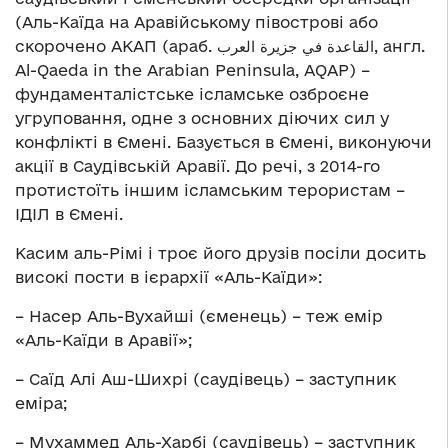
(Аль-Каїда на Аравійському півострові або
скорочено АКАП (араб. القاعدة في جزيرة العرب, англ.
Al-Qaeda in the Arabian Peninsula, AQAP) –
фундаменталістське ісламське озброєне
угруповання, одне з основних діючих сил у
конфлікті в Ємені. Базується в Ємені, виконуючи
акції в Саудівській Аравії. До речі, з 2014-го
протистоїть іншим ісламським терористам –
ІДІЛ в Ємені.
Касим аль-Рімі і троє його друзів посіли досить
високі пости в ієрархії «Аль-Каїди»:
– Насер Аль-Вухайші (єменець) – теж емір
«Аль-Каїди в Аравії»;
– Саїд Алі Аш-Шихрі (саудівець) – заступник
еміра;
– Мухаммед Аль-Харбі (саудівець) – заступник