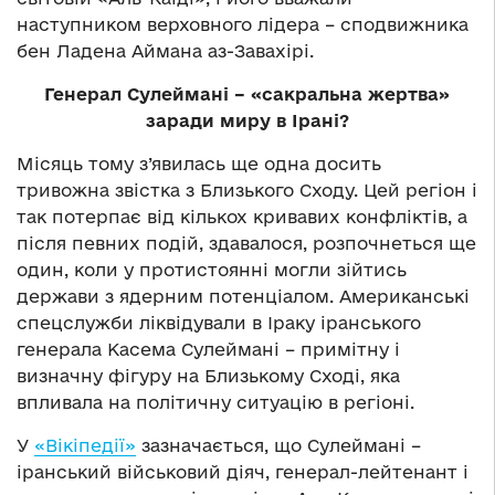
наступником верховного лідера – сподвижника
бен Ладена Аймана аз-Завахірі.
Генерал Сулеймані – «сакральна жертва»
заради миру в Ірані?
Місяць тому з’явилась ще одна досить
тривожна звістка з Близького Сходу. Цей регіон і
так потерпає від кількох кривавих конфліктів, а
після певних подій, здавалося, розпочнеться ще
один, коли у протистоянні могли зійтись
держави з ядерним потенціалом. Американські
спецслужби ліквідували в Іраку іранського
генерала Касема Сулеймані – примітну і
визначну фігуру на Близькому Сході, яка
впливала на політичну ситуацію в регіоні.
У
«Вікіпедії»
зазначається, що Сулеймані –
іранський військовий діяч, генерал-лейтенант і