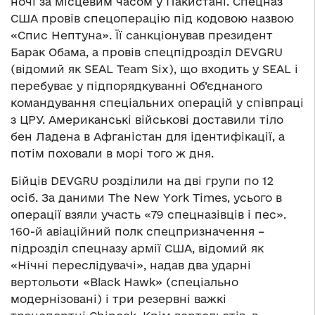
ночі за місцевим часом у Пакистані. Спецназ
США провів спецоперацію під кодовою назвою
«Спис Нептуна». Її санкціонував президент
Барак Обама, а провів спецпідрозділ DEVGRU
(відомий як SEAL Team Six), що входить у SEAL і
перебуває у підпорядкуванні Об’єднаного
командування спеціальних операцій у співпраці
з ЦРУ. Американські військові доставили тіло
бен Ладена в Афганістан для ідентифікації, а
потім поховали в морі того ж дня.
Бійців DEVGRU розділили на дві групи по 12
осіб. За даними The New York Times, усього в
операції взяли участь «79 спецназівців і пес».
160-й авіаційний полк спецпризначення –
підрозділ спецназу армії США, відомий як
«Нічні переслідувачі», надав два ударні
вертольоти «Black Hawk» (спеціально
модернізовані) і три резервні важкі