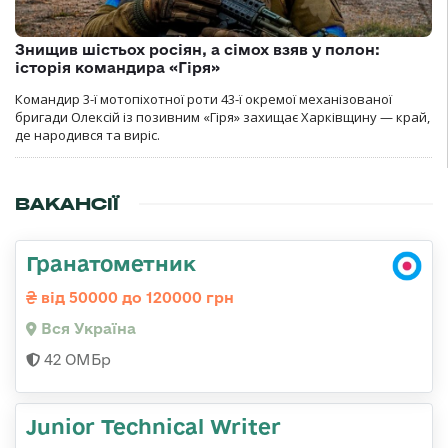
Знищив шістьох росіян, а сімох взяв у полон:
історія командира «Гіря»
Командир 3-ї мотопіхотної роти 43-ї окремої механізованої
бригади Олексій із позивним «Гіря» захищає Харківщину — край,
де народився та виріс.
ВАКАНСІЇ
Гранатометник
від 50000 до 120000 грн
Вся Україна
42 ОМБр
Junior Technical Writer