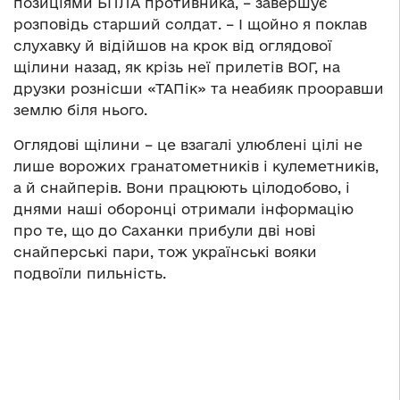
позиціями БПЛА противника, – завершує
розповідь старший солдат. – І щойно я поклав
слухавку й відійшов на крок від оглядової
щілини назад, як крізь неї прилетів ВОГ, на
друзки рознісши «ТАПік» та неабияк прооравши
землю біля нього.
Оглядові щілини – це взагалі улюблені цілі не
лише ворожих гранатометників і кулеметників,
а й снайперів. Вони працюють цілодобово, і
днями наші оборонці отримали інформацію
про те, що до Саханки прибули дві нові
снайперські пари, тож українські вояки
подвоїли пильність.