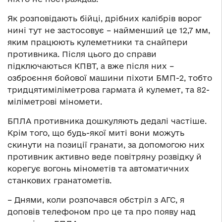
Як розповідають бійці, дрібних калібрів ворог
нині тут не застосовує – найменший це 12,7 мм,
яким працюють кулеметники та снайпери
противника. Після цього до справи
підключаються КПВТ, а вже після них –
озброєння бойової машини піхоти БМП-2, тобто
тридцятиміліметрова гармата й кулемет, та 82-
міліметрові міномети.
БПЛА противника дошкуляють дедалі частіше.
Крім того, що будь-якої миті вони можуть
скинути на позиції гранати, за допомогою них
противник активно веде повітряну розвідку й
корегує вогонь мінометів та автоматичних
станкових гранатометів.
– Днями, коли розпочався обстріл з АГС, я
доповів телефоном про це та про появу над