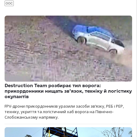
ООС
Destruction Team розбирає тил ворога:
прикордонники нищать зв’язок, техніку й логістику
окупантів
FPV-дрони прикордонників уразили засоби зв’язку, РЕБ і РЕР,
техніку, укриття та логістичний хаб ворога на Північно-
Слобожанському напрямку.