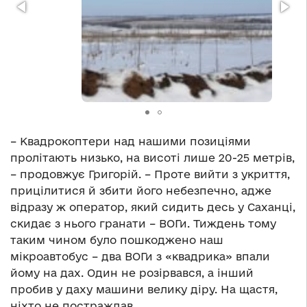
– Квадрокоптери над нашими позиціями
пролітають низько, на висоті лише 20-25 метрів,
– продовжує Григорій. – Проте вийти з укриття,
прицілитися й збити його небезпечно, адже
відразу ж оператор, який сидить десь у Саханці,
скидає з нього гранати – ВОГи. Тиждень тому
таким чином було пошкоджено наш
мікроавтобус – два ВОГи з «квадрика» впали
йому на дах. Один не розірвався, а інший
пробив у даху машини велику діру. На щастя,
ніхто не постраждав.