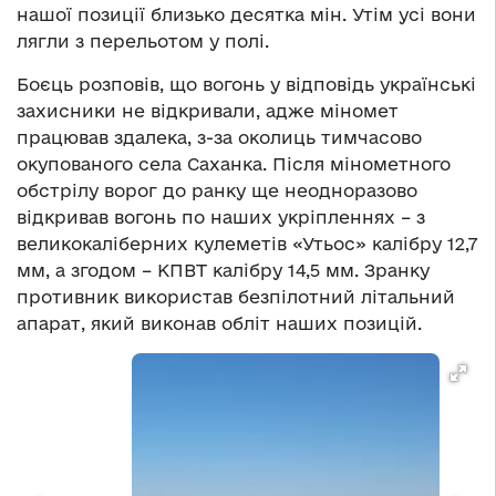
нашої позиції близько десятка мін. Утім усі вони
лягли з перельотом у полі.
Боєць розповів, що вогонь у відповідь українські
захисники не відкривали, адже міномет
працював здалека, з-за околиць тимчасово
окупованого села Саханка. Після мінометного
обстрілу ворог до ранку ще неодноразово
відкривав вогонь по наших укріпленнях – з
великокаліберних кулеметів «Утьос» калібру 12,7
мм, а згодом – КПВТ калібру 14,5 мм. Зранку
противник використав безпілотний літальний
апарат, який виконав обліт наших позицій.