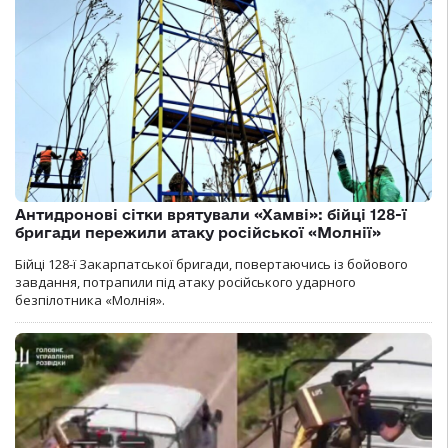
Антидронові сітки врятували «Хамві»: бійці 128-ї
бригади пережили атаку російської «Молнії»
Бійці 128-ї Закарпатської бригади, повертаючись із бойового
завдання, потрапили під атаку російського ударного
безпілотника «Молнія».