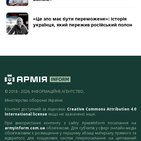
«Це зло має бути переможене»: історія
українця, який пережив російський полон
© 2018 - 2026, ІНФОРМАЦІЙНЕ АГЕНТСТВО,
Міністерство оборони України
Контент доступний за ліцензією
Creative Commons Attribution 4.0
International license
якщо не зазначено інше.
При використанні контенту з сайту АрміяInform посилання на
armyinform.com.ua
обов’язкове. Для суб’єктів у сфері онлайн-медіа
обов’язковим є розміщення у першому абзаці матеріалу прямого та
відкритого для пошукових систем гіперпосилання на цитований