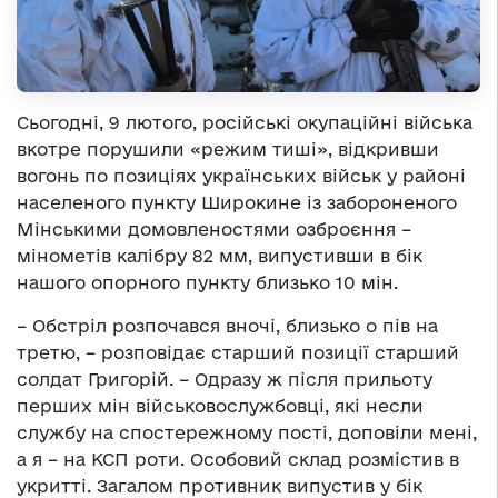
Сьогодні, 9 лютого, російські окупаційні війська
вкотре порушили «режим тиші», відкривши
вогонь по позиціях українських військ у районі
населеного пункту Широкине із забороненого
Мінськими домовленостями озброєння –
мінометів калібру 82 мм, випустивши в бік
нашого опорного пункту близько 10 мін.
– Обстріл розпочався вночі, близько о пів на
третю, – розповідає старший позиції старший
солдат Григорій. – Одразу ж після прильоту
перших мін військовослужбовці, які несли
службу на спостережному пості, доповіли мені,
а я – на КСП роти. Особовий склад розмістив в
укритті. Загалом противник випустив у бік