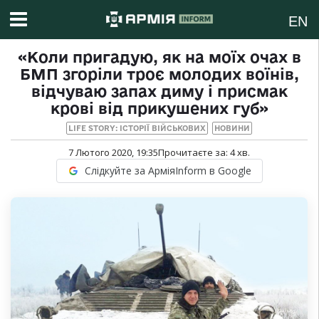
EN
«Коли пригадую, як на моїх очах в
БМП згоріли троє молодих воїнів,
відчуваю запах диму і присмак
крові від прикушених губ»
LIFE STORY: ІСТОРІЇ ВІЙСЬКОВИХ
НОВИНИ
7 Лютого 2020, 19:35
Прочитаєте за:
4
хв.
Слідкуйте за АрміяInform в Google