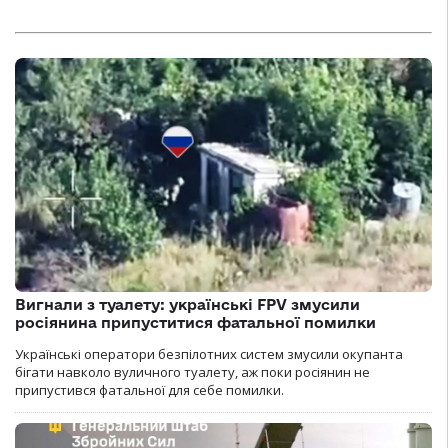
Вигнали з туалету: українські FPV змусили
росіянина припуститися фатальної помилки
Українські оператори безпілотних систем змусили окупанта
бігати навколо вуличного туалету, аж поки росіянин не
припустився фатальної для себе помилки.