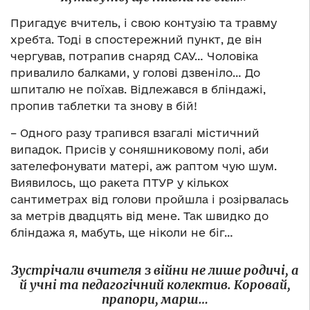
Пригадує вчитель, і свою контузію та травму
хребта. Тоді в спостережний пункт, де він
чергував, потрапив снаряд САУ… Чоловіка
привалило балками, у голові дзвеніло… До
шпиталю не поїхав. Відлежався в бліндажі,
пропив таблетки та знову в бій!
– Одного разу трапився взагалі містичний
випадок. Присів у соняшниковому полі, аби
зателефонувати матері, аж раптом чую шум.
Виявилось, що ракета ПТУР у кількох
сантиметрах від голови пройшла і розірвалась
за метрів двадцять від мене. Так швидко до
бліндажа я, мабуть, ще ніколи не біг…
Зустрічали вчителя з війни не лише родичі, а
й учні та педагогічний колектив. Коровай,
прапори, марш…