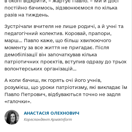
в окопі відкрити, – жартує Павло. – Ми й досі
постійно бачимось, зідзвонюємося по кілька
разів на тиждень.
Зустрічали вчителя не лише родичі, а й учні та
педагогічний колектив. Коровай, прапори,
марш… Павло каже, що більш хвилюючого
моменту за все життя не пригадає. Після
демобілізації він започаткував кілька
патріотичних проєктів, вступив одразу до трьох
волонтерських організацій…
А коли бачиш, як горять очі його учнів,
розумієш, що уроки патріотизму, які викладає їм
Павло Петрович, відбуваються точно не задля
«галочки».
АНАСТАСІЯ ОЛЕХНОВИЧ
Кореспондент АрміяInform