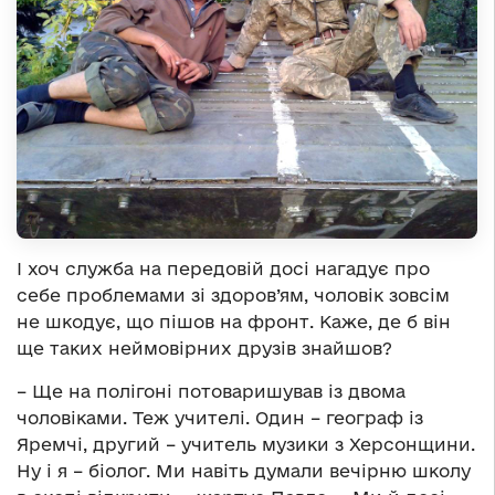
І хоч служба на передовій досі нагадує про
себе проблемами зі здоров’ям, чоловік зовсім
не шкодує, що пішов на фронт. Каже, де б він
ще таких неймовірних друзів знайшов?
– Ще на полігоні потоваришував із двома
чоловіками. Теж учителі. Один – географ із
Яремчі, другий – учитель музики з Херсонщини.
Ну і я – біолог. Ми навіть думали вечірню школу