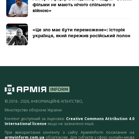
фільми не мають нічого спільного з
війною»
«Це зло має бути переможене»: історія
українця, який пережив російський полон
© 2018 - 2026, ІНФОРМАЦІЙНЕ АГЕНТСТВО,
Міністерство оборони України
Контент доступний за ліцензією
Creative Commons Attribution 4.0
International license
якщо не зазначено інше.
При використанні контенту з сайту АрміяInform посилання на
armyinform.com.ua
обов’язкове. Для суб’єктів у сфері онлайн-медіа