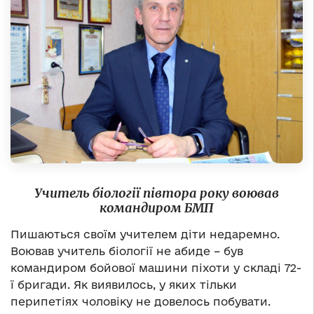
Учитель біології півтора року воював
командиром БМП
Пишаються своїм учителем діти недаремно.
Воював учитель біології не абиде – був
командиром бойової машини піхоти у складі 72-
ї бригади. Як виявилось, у яких тільки
перипетіях чоловіку не довелось побувати.