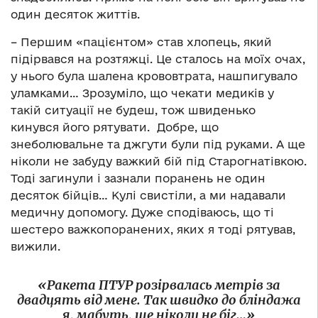
один десяток життів.
– Першим «пацієнтом» став хлопець, який
підірвався на розтяжці. Це сталось на моїх очах,
у нього була шалена крововтрата, нашпигувало
уламками… Зрозуміло, що чекати медиків у
такій ситуації не будеш, тож швиденько
кинувся його рятувати. Добре, що
знеболювальне та джгути були під руками. А ще
ніколи не забуду важкий бій під Старогнатівкою.
Тоді загинули і зазнали поранень не один
десяток бійців… Кулі свистіли, а ми надавали
медичну допомогу. Дуже сподіваюсь, що ті
шестеро важкопоранених, яких я тоді рятував,
вижили.
«Ракета ПТУР розірвалась метрів за
двадцять від мене. Так швидко до бліндажа
я, мабуть, ще ніколи не біг…»