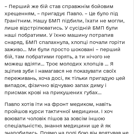
– Перший же бій став справжнім бойовим
хрещенням, – пригадує Павло. – Це було під
Гранітним. Нашу БМП підбили, їхати не могли,
лише відстрілюватись. У сусідній БМП були
наші побратими. У їхню машину потрапив
снаряд, БМП спалахнула, хлопці почали горіти
заживо… Ми були просто шоковані – перший
бій, там побратими горять, а ти нічого не
можеш вдіяти… Троє молодих хлопців … Я
зціпив зуби і намагався не показувати своїх
переживань, хоча досі, як тільки пригадую цей
випадок, фізично відчуваю запах диму і
присмак крові на прикушених губах…
Павло хотів іти на фронт медиком, навіть
пройшов курси тактичної медицини. І хоч
воювати чоловік пішов за зовсім іншою
спеціальністю, знання медицини ще й як
знадобились. Прямо на полі бою він врятував не