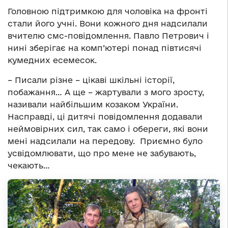
Головною підтримкою для чоловіка на фронті
стали його учні. Вони кожного дня надсилали
вчителю смс-повідомлення. Павло Петрович і
нині зберігає на комп’ютері понад півтисячі
кумедних есемесок.
– Писали різне – цікаві шкільні історії,
побажання… А ще – жартували з мого зросту,
називали найбільшим козаком України.
Насправді, ці дитячі повідомлення додавали
неймовірних сил, так само і обереги, які вони
мені надсилали на передову. Приємно було
усвідомлювати, що про мене не забувають,
чекають…