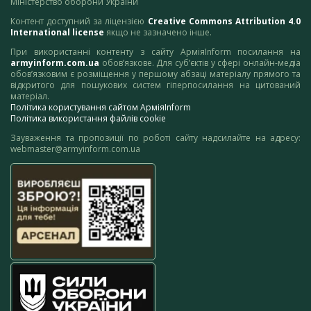
Міністерство оборони України
Контент доступний за ліцензією
Creative Commons Attribution 4.0
International license
якщо не зазначено інше.
При використанні контенту з сайту АрміяInform посилання на
armyinform.com.ua
обов’язкове. Для суб’єктів у сфері онлайн-медіа
обов’язковим є розміщення у першому абзаці матеріалу прямого та
відкритого для пошукових систем гіперпосилання на цитований
матеріал.
Політика користування сайтом АрміяInform
Політика використання файлів cookie
Зауваження та пропозиції по роботі сайту надсилайте на адресу:
webmaster@armyinform.com.ua