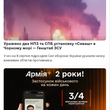
Уражено два НПЗ та СПБ установку «Сиваш» в
Чорному морі — Генштаб ЗСУ
У ніч на 8 серпня підрозділи Сил оборони України уразили низку
важливих об’єктів противника.