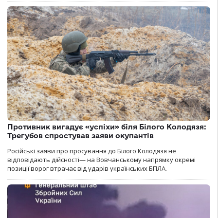
Противник вигадує «успіхи» біля Білого Колодязя:
Трегубов спростував заяви окупантів
Російські заяви про просування до Білого Колодязя не
відповідають дійсності— на Вовчанському напрямку окремі
позиції ворог втрачає від ударів українських БПЛА.