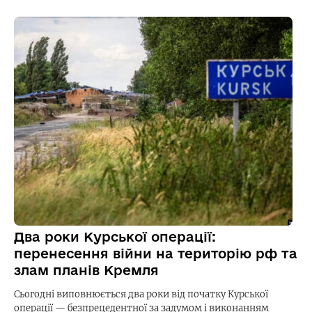
Два роки Курської операції:
перенесення війни на територію рф та
злам планів Кремля
Сьогодні виповнюється два роки від початку Курської
операції — безпрецедентної за задумом і виконанням