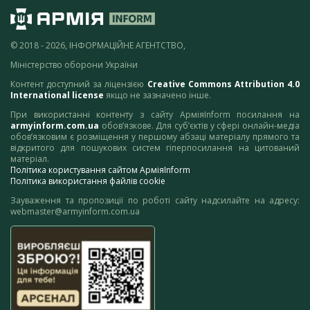
© 2018 - 2026, ІНФОРМАЦІЙНЕ АГЕНТСТВО,
Міністерство оборони України
Контент доступний за ліцензією
Creative Commons Attribution 4.0
International license
якщо не зазначено інше.
При використанні контенту з сайту АрміяInform посилання на
armyinform.com.ua
обов’язкове. Для суб’єктів у сфері онлайн-медіа
обов’язковим є розміщення у першому абзаці матеріалу прямого та
відкритого для пошукових систем гіперпосилання на цитований
матеріал.
Політика користування сайтом АрміяInform
Політика використання файлів cookie
Зауваження та пропозиції по роботі сайту надсилайте на адресу:
webmaster@armyinform.com.ua