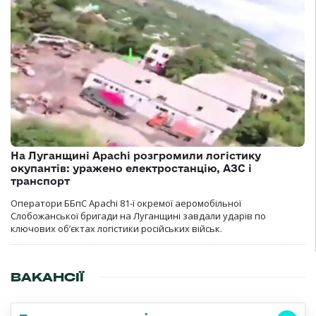
На Луганщині Apachi розгромили логістику
окупантів: уражено електростанцію, АЗС і
транспорт
Оператори ББпС Apachi 81-ї окремої аеромобільної
Слобожанської бригади на Луганщині завдали ударів по
ключових об’єктах логістики російських військ.
ВАКАНСІЇ