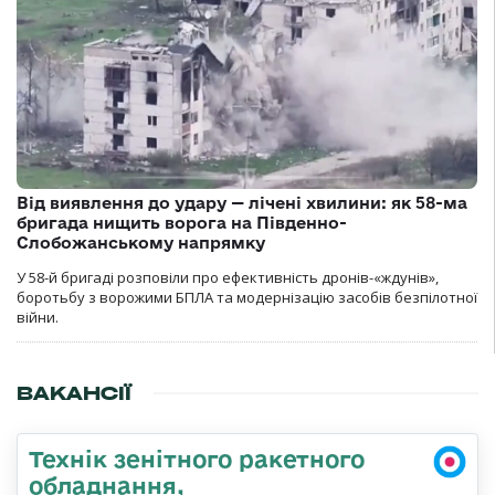
Від виявлення до удару — лічені хвилини: як 58-ма
бригада нищить ворога на Південно-
Слобожанському напрямку
У 58-й бригаді розповіли про ефективність дронів-«ждунів»,
боротьбу з ворожими БПЛА та модернізацію засобів безпілотної
війни.
ВАКАНСІЇ
Технік зенітного ракетного
обладнання,