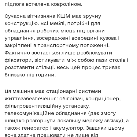
підлога встелена ковроліном.
Сучасна вітчизняна КШМ має зручну
конструкцію. Всі меблі, потрібні для
обладнання робочих місць під органи
управління, зосереджені всередині кузова і
закріплені в транспортному положенні.
Фактично зостається лише розблокувати
фіксатори, зістикувати між собою пази столів і
розставити стільці. Весь цей процес триває
близько пів години.
Ця машина має стаціонарні системи
життєзабезпечення: обігрівач, кондиціонер,
фільтровентиляційну установку,
телекомунікаційне обладнання (дає змогу
швидко розгорнути локальну мережу зв’язку), а
також генератор і акумулятор. Завдяки цьому
вона здатна працювати не лише від