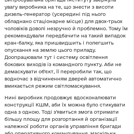
увагу виробника на те, що знести з висоти
дизель-генератор (усередині під нього
обладнано стаціонарне місце) для двох-трьох
чоловіків доволі незручно й проблемно. Тому їм
рекомендували передбачити на такий випадок
кран-балку, яка пришвидшить і полегшить
опускання на землю цього приладу.
Доопрацювали тут і систему освітлення
бокових виходів із командного пункту. Аби не
демаскувати об’єкт, її переробили так, що
водночас з відчиненням дверей автоматично
вмикається режим світломаскування.
Нині виробник продовжує вдосконалювати
конструкції КШМ, аби їх можна було стикувати
одна з одною. Тоді з’явиться змога отримати
більшу площу для розгортання й організації
належної роботи органів управління бригади
або оперативного командування. Наскільки