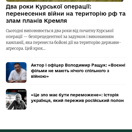
Два роки Курської операції:
перенесення війни на територію рф та
злам планів Кремля
Сьогодні виповнюється два роки від початку Курської
операції — безпрецедентної за задумом і виконанням
кампанії, яка перенесла бойові дії на територію держави-
агресора. Цей крок…
Актор і офіцер Володимир Ращук: «Воєнні
фільми не мають нічого спільного з
війною»
«Це зло має бути переможене»: історія
українця, який пережив російський полон