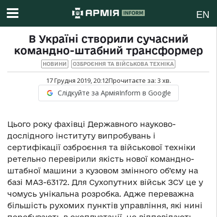
EN
В Україні створили сучасний
командно-штабний трансформер
НОВИНИ
ОЗБРОЄННЯ ТА ВІЙСЬКОВА ТЕХНІКА
17 Грудня 2019, 20:12
Прочитаєте за:
3
хв.
Слідкуйте за АрміяInform в Google
Цього року фахівці Державного науково-
дослідного інституту випробувань і
сертифікації озброєння та військової техніки
ретельно перевірили якість нової командно-
штабної машини з кузовом змінного об’єму на
базі МАЗ-63172. Для Сухопутних військ ЗСУ це у
чомусь унікальна розробка. Адже переважна
більшість рухомих пунктів управління, які нині