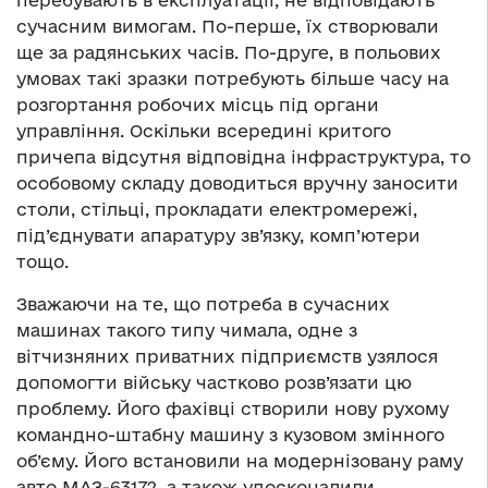
перебувають в експлуатації, не відповідають
сучасним вимогам. По-перше, їх створювали
ще за радянських часів. По-друге, в польових
умовах такі зразки потребують більше часу на
розгортання робочих місць під органи
управління. Оскільки всередині критого
причепа відсутня відповідна інфраструктура, то
особовому складу доводиться вручну заносити
столи, стільці, прокладати електромережі,
під’єднувати апаратуру зв’язку, комп’ютери
тощо.
Зважаючи на те, що потреба в сучасних
машинах такого типу чимала, одне з
вітчизняних приватних підприємств узялося
допомогти війську частково розв’язати цю
проблему. Його фахівці створили нову рухому
командно-штабну машину з кузовом змінного
об’єму. Його встановили на модернізовану раму
авто МАЗ-63172, а також удосконалили