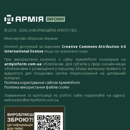
© 2018 - 2026, ІНФОРМАЦІЙНЕ АГЕНТСТВО,
Міністерство оборони України
Контент доступний за ліцензією
Creative Commons Attribution 4.0
International license
якщо не зазначено інше.
При використанні контенту з сайту АрміяInform посилання на
armyinform.com.ua
обов’язкове. Для суб’єктів у сфері онлайн-медіа
обов’язковим є розміщення у першому абзаці матеріалу прямого та
відкритого для пошукових систем гіперпосилання на цитований
матеріал.
Політика користування сайтом АрміяInform
Політика використання файлів cookie
Зауваження та пропозиції по роботі сайту надсилайте на адресу:
webmaster@armyinform.com.ua