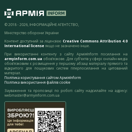
© 2018 - 2026, ІНФОРМАЦІЙНЕ АГЕНТСТВО,
Міністерство оборони України
Контент доступний за ліцензією
Creative Commons Attribution 4.0
International license
якщо не зазначено інше.
При використанні контенту з сайту АрміяInform посилання на
armyinform.com.ua
обов’язкове. Для суб’єктів у сфері онлайн-медіа
обов’язковим є розміщення у першому абзаці матеріалу прямого та
відкритого для пошукових систем гіперпосилання на цитований
матеріал.
Політика користування сайтом АрміяInform
Політика використання файлів cookie
Зауваження та пропозиції по роботі сайту надсилайте на адресу:
webmaster@armyinform.com.ua