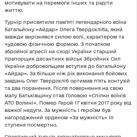
мотивувати на перемоги інших та радіти
життю.
Турнір присвятили пам’яті легендарного воїна
батальйону «Айдар» Олега Твердохліба, який
завжди вирізнявся силою волі, характером та
чудовою фізичною формою. З початком
збройної агресії на сході України старший
прапорщик десантних військ Збройних Сил
України добровольцем вступив до батальйону
«Айдар». За більше ніж рік виконання бойових
завдань Олег Твердохліб ортимав п’ять контузій
та два поранення. Після повернення на свою
малу Батьківщину став Головою «Спілки воїнів
АТО Волині». Помер Герой 17 квітня 2017 року від
важкої недуги. За мужність і героїзм був
нагороджений орденом «За мужність» III
ступеня посмертно.
Спортивний турнір започатковано минулого