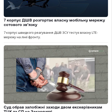
7 корпус ДШВ розгортає власну мобільну мережу
сотового зв’язку
7 корпус швидкого реагування ДШВ ЗСУ тестує власну LTE-
мережу на лінії фронту.
Суд обрав запобіжні заходи двом екскерівникам
ТЦК та СП на Закарпатті