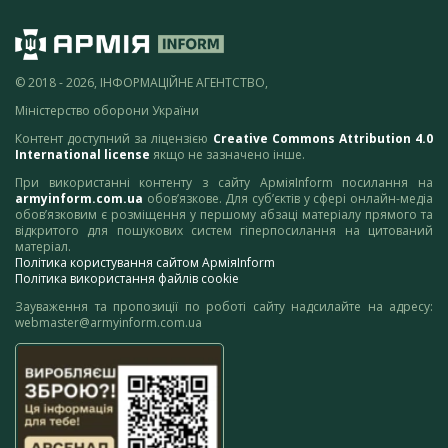
© 2018 - 2026, ІНФОРМАЦІЙНЕ АГЕНТСТВО,
Міністерство оборони України
Контент доступний за ліцензією
Creative Commons Attribution 4.0
International license
якщо не зазначено інше.
При використанні контенту з сайту АрміяInform посилання на
armyinform.com.ua
обов’язкове. Для суб’єктів у сфері онлайн-медіа
обов’язковим є розміщення у першому абзаці матеріалу прямого та
відкритого для пошукових систем гіперпосилання на цитований
матеріал.
Політика користування сайтом АрміяInform
Політика використання файлів cookie
Зауваження та пропозиції по роботі сайту надсилайте на адресу:
webmaster@armyinform.com.ua