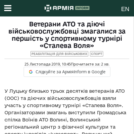
EN
Ветерани АТО та діючі
військовослужбовці змагалися за
першість у спортивному турнірі
«Сталева Воля»
РЕАБІЛІТАЦІЯ ДЛЯ ВІЙСЬКОВИХ
СПОРТ
25 Листопада 2019, 10:45
Прочитаєте за:
2
хв.
Слідкуйте за АрміяInform в Google
У Луцьку близько трьох десятків ветеранів АТО
(ООС) та діючих військовослужбовців взяли
участь у спортивному турнірі «Сталева Воля».
Організаторами змагань виступили Громадська
спілка Воїнів АТО Волині, Волинський
регіональний центр з фізичної культури та