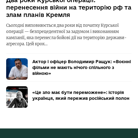
Два роки Курської операції:
перенесення війни на територію рф та
злам планів Кремля
Сьогодні виповнюється два роки від початку Курської
операції — безпрецедентної за задумом і виконанням
кампанії, яка перенесла бойові дії на територію держави-
агресора. Цей крок…
Актор і офіцер Володимир Ращук: «Воєнні
фільми не мають нічого спільного з
війною»
«Це зло має бути переможене»: історія
українця, який пережив російський полон