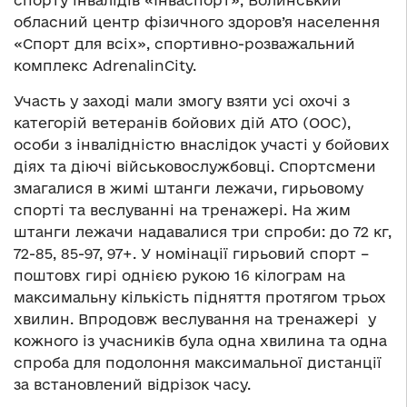
спорту інвалідів «Інваспорт», Волинський
обласний центр фізичного здоров’я населення
«Спорт для всіх», спортивно-розважальний
комплекс AdrenalinCity.
Участь у заході мали змогу взяти усі охочі з
категорій ветеранів бойових дій АТО (ООС),
особи з інвалідністю внаслідок участі у бойових
діях та діючі військовослужбовці. Спортсмени
змагалися в жимі штанги лежачи, гирьовому
спорті та веслуванні на тренажері. На жим
штанги лежачи надавалися три спроби: до 72 кг,
72-85, 85-97, 97+. У номінації гирьовий спорт –
поштовх гирі однією рукою 16 кілограм на
максимальну кількість підняття протягом трьох
хвилин. Впродовж веслування на тренажері у
кожного із учасників була одна хвилина та одна
спроба для подолоння максимальної дистанції
за встановлений відрізок часу.