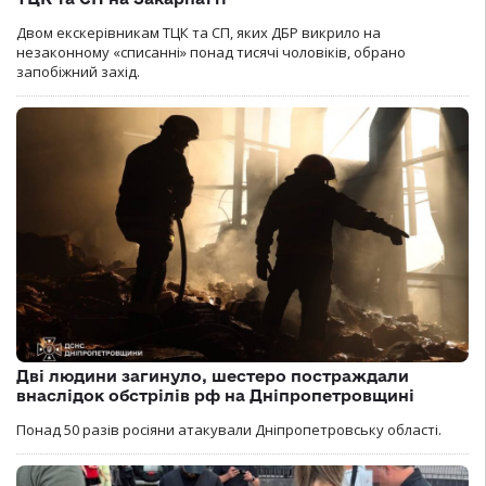
Двом екскерівникам ТЦК та СП, яких ДБР викрило на
незаконному «списанні» понад тисячі чоловіків, обрано
запобіжний захід.
Дві людини загинуло, шестеро постраждали
внаслідок обстрілів рф на Дніпропетровщині
Понад 50 разів росіяни атакували Дніпропетровську області.