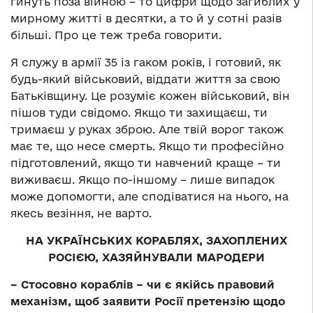
гинуть поза війною – то цифри щодо загиблих у
мирному житті в десятки, а то й у сотні разів
більші. Про це теж треба говорити.
Я служу в армії 35 із гаком років, і готовий, як
будь-який військовий, віддати життя за свою
Батьківщину. Це розуміє кожен військовий, він
пішов туди свідомо. Якщо ти захищаєш, ти
тримаєш у руках зброю. Але твій ворог також
має те, що несе смерть. Якщо ти професійно
підготовлений, якщо ти навчений краще – ти
виживаєш. Якщо по-іншому – лише випадок
може допомогти, але сподіватися на нього, на
якесь везіння, не варто.
НА УКРАЇНСЬКИХ КОРАБЛЯХ, ЗАХОПЛЕНИХ
РОСІЄЮ, ХАЗЯЙНУВАЛИ МАРОДЕРИ
– Стосовно кораблів – чи є якійсь правовий
механізм, щоб заявити Росії претензію щодо