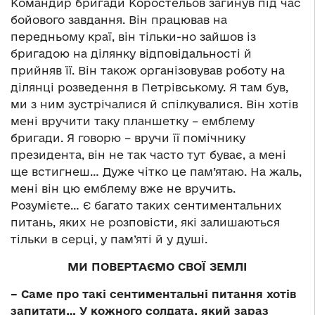
Командир бригади Коростельов загинув під час
бойового завдання. Він працював на
передньому краї, він тільки-но зайшов із
бригадою на ділянку відповідальності й
прийняв її. Він також організовував роботу на
ділянці розведення в Петрівському. Я там був,
ми з ним зустрічалися й спілкувалися. Він хотів
мені вручити таку планшетку – емблему
бригади. Я говорю – вручи її помічнику
президента, він не так часто тут буває, а мені
ще встигнеш… Дуже чітко це пам’ятаю. На жаль,
мені він цю емблему вже не вручить.
Розумієте… Є багато таких сентиментальних
питань, яких не розповісти, які залишаються
тільки в серці, у пам’яті й у душі.
МИ ПОВЕРТАЄМО СВОЇ ЗЕМЛІ
– Саме про такі сентиментальні питання хотів
запитати… У кожного солдата, який зараз