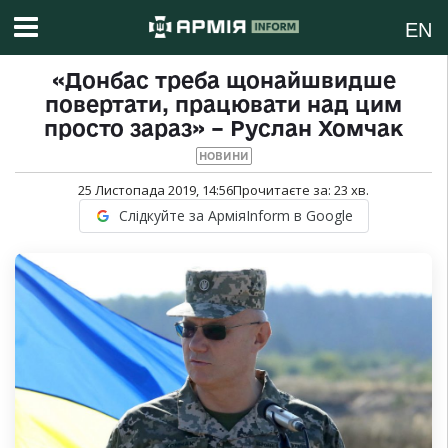
EN
«Донбас треба щонайшвидше
повертати, працювати над цим
просто зараз» – Руслан Хомчак
НОВИНИ
25 Листопада 2019, 14:56
Прочитаєте за:
23
хв.
Слідкуйте за АрміяInform в Google