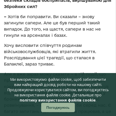
безпеки складів боєприпасів, вирішуваною для
Збройних сил?
–
Хотів би поправити. Ви сказали – знову
загинули сапери. Але це був перший такий
випадок. До того, на щастя, сапери в нас не
гинули на арсеналах і базах.
Хочу висловити співчуття родинам
військовослужбовців, які втратили життя.
Розслідування цієї трагедії, що сталася в
Балаклеї, зараз триває.
Але я вже зараз можу сказати – в тій події, що
Ми використовуємо файли cookie, щоб забезпечити
призвела до загибелі людей, є чіткі прізвища,
вам найкращий досвід роботи на нашому сайті.
конкретні персони. Один із військових загинув
Продовжуючи користуватися сайтом, ви погоджуєтесь
від попадання осколка в серце. Якби він був у
на використання файлів cookie. Детальніше про
бронежилеті, – як це мусило б бути під час
політику використання файлів cookie
.
розмінування, – він сьогодні був би серед нас. Є
Погоджуюсь
багато запитань і до тих, хто там працював, а це