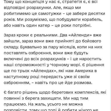
Тому що концепція у нас є, стратегія є, є всі
відповідні розрахунки. Але, якщо ми
робитимемо це самотужки – це забере десятки
років. Ми розуміємо, що побудувати корабель,
або навіть один катер – це роки потрібні.
Зараз кроки є реальними. Два «Айленди» вже
зайшли, зараз вони вже прийняті до бойового
складу. Буквально за пару місяців, коли на них
поставлять озброєння, вони вже будуть
включені до всіх розрахунків – і це наростить
наші спроможності у Чорному морі. Є рішення
ще по трьох «Айлендах», які нам Америка в
наступному році передасть уже зі своїм
озброєнням, – навіть про це йде розмова.
Є багато рішень щодо берегових комплексів, які
повинні з берега захищати. Ми над тим
працюємо. На жаль, усього не можна
розповісти, тому що тоді й робити нічого не