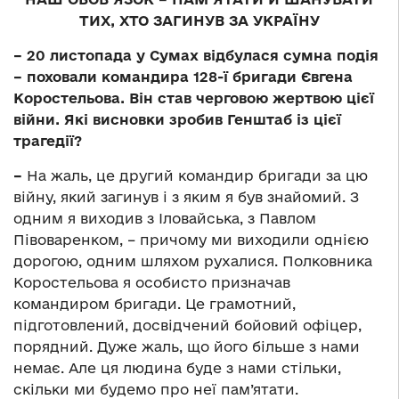
ТИХ, ХТО ЗАГИНУВ ЗА УКРАЇНУ
– 20 листопада у Сумах відбулася сумна подія
– поховали командира 128-ї бригади Євгена
Коростельова. Він став черговою жертвою цієї
війни. Які висновки зробив Генштаб із цієї
трагедії?
–
На жаль, це другий командир бригади за цю
війну, який загинув і з яким я був знайомий. З
одним я виходив з Іловайська, з Павлом
Півоваренком, – причому ми виходили однією
дорогою, одним шляхом рухалися. Полковника
Коростельова я особисто призначав
командиром бригади. Це грамотний,
підготовлений, досвідчений бойовий офіцер,
порядний. Дуже жаль, що його більше з нами
немає. Але ця людина буде з нами стільки,
скільки ми будемо про неї пам’ятати.