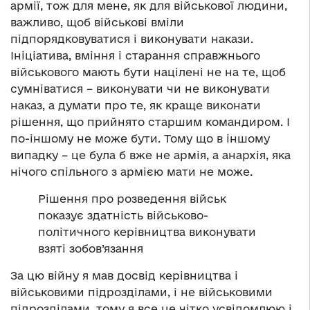
армії, тож для мене, як для військової людини,
важливо, щоб військові вміли
підпорядковуватися і виконувати накази.
Ініціатива, вміння і старання справжнього
військового мають бути націлені не на те, щоб
сумніватися – виконувати чи не виконувати
наказ, а думати про те, як краще виконати
рішення, що прийнято старшим командиром. І
по-іншому не може бути. Тому що в іншому
випадку – це була б вже не армія, а анархія, яка
нічого спільного з армією мати не може.
Рішення про розведення військ
показує здатність військово-
політичного керівництва виконувати
взяті зобов’язання
За цю війну я мав досвід керівництва і
військовими підрозділами, і не військовими
підрозділами, тому я все це чітко усвідомлюю і