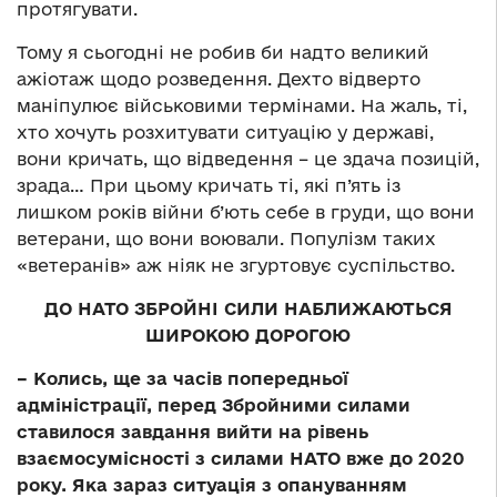
протягувати.
Тому я сьогодні не робив би надто великий
ажіотаж щодо розведення. Дехто відверто
маніпулює військовими термінами. На жаль, ті,
хто хочуть розхитувати ситуацію у державі,
вони кричать, що відведення – це здача позицій,
зрада… При цьому кричать ті, які п’ять із
лишком років війни б’ють себе в груди, що вони
ветерани, що вони воювали. Популізм таких
«ветеранів» аж ніяк не згуртовує суспільство.
ДО НАТО ЗБРОЙНІ СИЛИ НАБЛИЖАЮТЬСЯ
ШИРОКОЮ ДОРОГОЮ
– Колись, ще за часів попередньої
адміністрації, перед Збройними силами
ставилося завдання вийти на рівень
взаємосумісності з силами НАТО вже до 2020
року. Яка зараз ситуація з опануванням