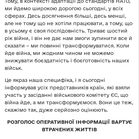
Тому, в контексті адаптації до стандартів НАТО,
ми йдемо широкою дорогою сьогодні, у всіх
сферах. Десь досягнення більші, десь менші,
але не тому що не хотіли працювати, а тому, що
в усьому є своя послідовність. Триває шостий
рік війни, і він не дає нам змоги зупинити все й
сказати – ми повинні трансформуватися. Коли
йде війна, ми жодним чином не можемо
знижувати боєздатність і боєготовність наших
військ.
Це якраз наша специфіка, і я сьогодні
інформував усіх представників країн, які взяли
участь у засіданні військового комітету ЄС, що
війна йде, а ми трансформуємося. Вони це теж,
скажімо так, дуже серйозно оцінюють.
РОЗГОЛОС ОПЕРАТИВНОЇ ІНФОРМАЦІЇ ВАРТУЄ
ВТРАЧЕНИХ ЖИТТІВ