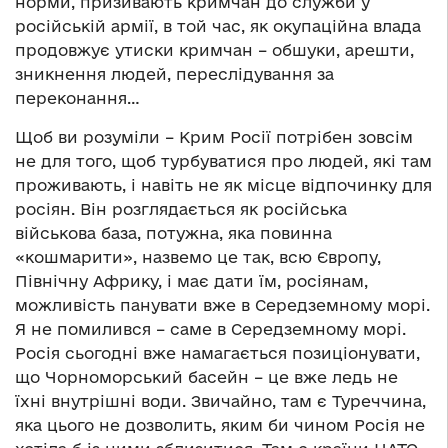
норми, призивають кримчан до служби у
російській армії, в той час, як окупаційна влада
продовжує утиски кримчан – обшуки, арешти,
зникнення людей, переслідування за
переконання…
Щоб ви розуміли – Крим Росії потрібен зовсім
не для того, щоб турбуватися про людей, які там
проживають, і навіть не як місце відпочинку для
росіян. Він розглядається як російська
військова база, потужна, яка повинна
«кошмарити», назвемо це так, всю Європу,
Північну Африку, і має дати їм, росіянам,
можливість панувати вже в Середземному морі.
Я не помилився – саме в Середземному морі.
Росія сьогодні вже намагається позиціонувати,
що Чорноморський басейн – це вже ледь не
їхні внутрішні води. Звичайно, там є Туреччина,
яка цього не дозволить, яким би чином Росія не