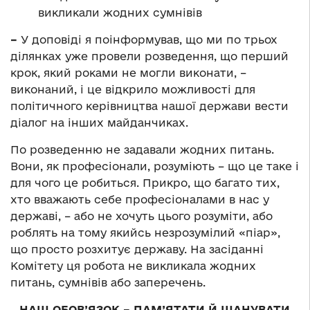
викликали жодних сумнівів
–
У доповіді я поінформував, що ми по трьох
ділянках уже провели розведення, що перший
крок, який роками не могли виконати, –
виконаний, і це відкрило можливості для
політичного керівництва нашої держави вести
діалог на інших майданчиках.
По розведенню не задавали жодних питань.
Вони, як професіонали, розуміють – що це таке і
для чого це робиться. Прикро, що багато тих,
хто вважають себе професіоналами в нас у
державі, – або не хочуть цього розуміти, або
роблять на тому якийсь незрозумілий «піар»,
що просто розхитує державу. На засіданні
Комітету ця робота не викликала жодних
питань, сумнівів або заперечень.
НАШ ОБОВ’ЯЗОК – ПАМ’ЯТАТИ Й ШАНУВАТИ