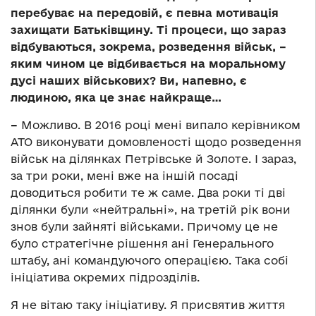
перебуває на передовій, є певна мотивація
захищати Батьківщину. Ті процеси, що зараз
відбуваються, зокрема, розведення військ, –
яким чином це відбивається на моральному
дусі наших військових? Ви, напевно, є
людиною, яка це знає найкраще…
–
Можливо. В 2016 році мені випало керівником
АТО виконувати домовленості щодо розведення
військ на ділянках Петрівське й Золоте. І зараз,
за три роки, мені вже на іншій посаді
доводиться робити те ж саме. Два роки ті дві
ділянки були «нейтральні», на третій рік вони
знов були зайняті військами. Причому це не
було стратегічне рішення ані Генерального
штабу, ані командуючого операцією. Така собі
ініціатива окремих підрозділів.
Я не вітаю таку ініціативу. Я присвятив життя