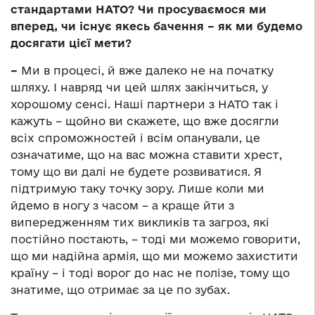
стандартами НАТО? Чи просуваємося ми
вперед, чи існує якесь бачення – як ми будемо
досягати цієї мети?
–
Ми в процесі, й вже далеко не на початку
шляху. І навряд чи цей шлях закінчиться, у
хорошому сенсі. Наші партнери з НАТО так і
кажуть – щойно ви скажете, що вже досягли
всіх спроможностей і всім опанували, це
означатиме, що на вас можна ставити хрест,
тому що ви далі не будете розвиватися. Я
підтримую таку точку зору. Лише коли ми
йдемо в ногу з часом – а краще йти з
випередженням тих викликів та загроз, які
постійно постають, – тоді ми можемо говорити,
що ми надійна армія, що ми можемо захистити
країну – і тоді ворог до нас не полізе, тому що
знатиме, що отримає за це по зубах.