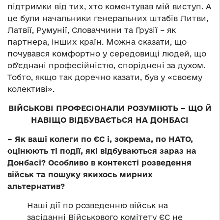
підтримки від тих, хто коментував мій виступ. А
це були начальники генеральних штабів Литви,
Латвії, Румунії, Словаччини та Грузії – як
партнера, інших країн. Можна сказати, що
почувався комфортно у середовищі людей, що
об’єднані професійністю, споріднені за духом.
Тобто, якщо так доречно казати, був у «своєму
колективі».
ВІЙСЬКОВІ ПРОФЕСІОНАЛИ РОЗУМІЮТЬ – ЩО Й
НАВІЩО ВІДБУВАЄТЬСЯ НА ДОНБАСІ
– Як ваші колеги по ЄС і, зокрема, по НАТО,
оцінюють ті події, які відбуваються зараз на
Донбасі? Особливо в контексті розведення
військ та пошуку якихось мирних
альтернатив?
Наші дії по розведенню військ на
засіданні Військового комітету ЄС не