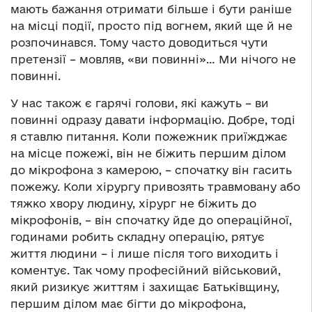
мають бажання отримати більше і бути раніше
на місці події, просто під вогнем, який ще й не
розпочинався. Тому часто доводиться чути
претензії – мовляв, «ви повинні»… Ми нічого не
повинні.
У нас також є гарячі голови, які кажуть – ви
повинні одразу давати інформацію. Добре, тоді
я ставлю питання. Коли пожежник приїжджає
на місце пожежі, він не біжить першим ділом
до мікрофона з камерою, – спочатку він гасить
пожежу. Коли хірургу привозять травмовану або
тяжко хвору людину, хірург не біжить до
мікрофонів, – він спочатку йде до операційної,
годинами робить складну операцію, рятує
життя людини – і лише після того виходить і
коментує. Так чому професійний військовий,
який ризикує життям і захищає Батьківщину,
першим ділом має бігти до мікрофона,