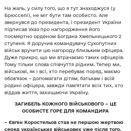
На жаль, у силу того, що я тут знаходжуся (у
Брюсселі), не міг бути там особисто. Але
звернувся до президента, і президент України
підписав Указ про нагородження його
посмертно орденом Богдана Хмельницького 2
ступеня. Я доручив командувачу Сухопутних
військ вручити цю нагороду близьким офіцера.
Дуже прикро, що ми втрачаємо таких офіцерів.
Тому тільки слова співчуття рідним. Тепер ми,
військові, як і всі, хто перебуває поряд, маємо
обов’язок – допомагати дітям, батькам і всій
родині офіцера, завжди пам’ятати всіх тих, хто
віддав життя, захищаючи Україну.
ЗАГИБЕЛЬ КОЖНОГО ВІЙСЬКОВОГО – ЦЕ
ОСОБИСТЕ ГОРЕ ДЛЯ КОМАНДИРА
– Євген Коростельов став не першою жертвою
серед українських військових уже після того,