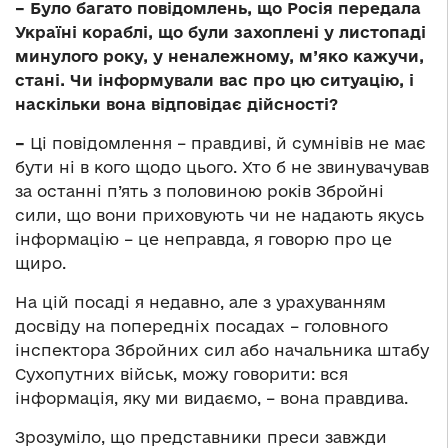
– Було багато повідомлень, що Росія передала
Україні кораблі, що були захоплені у листопаді
минулого року, у неналежному, м’яко кажучи,
стані. Чи інформували вас про цю ситуацію, і
наскільки вона відповідає дійсності?
–
Ці повідомлення – правдиві, й сумнівів не має
бути ні в кого щодо цього. Хто б не звинувачував
за останні п’ять з половиною років Збройні
сили, що вони приховують чи не надають якусь
інформацію – це неправда, я говорю про це
щиро.
На цій посаді я недавно, але з урахуванням
досвіду на попередніх посадах – головного
інспектора Збройних сил або начальника штабу
Сухопутних військ, можу говорити: вся
інформація, яку ми видаємо, – вона правдива.
Зрозуміло, що представники преси завжди