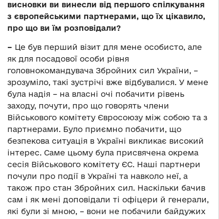
висновки ви винесли від першого спілкування
з європейськими партнерами, що їх цікавило,
про що ви їм розповідали?
–
Це був перший візит для мене особисто, але
як для посадової особи рівня
головнокомандувача Збройних сил України, –
зрозуміло, такі зустрічі вже відбувалися. У мене
була надія – на власні очі побачити рівень
заходу, почути, про що говорять члени
Військового комітету Євросоюзу між собою та з
партнерами. Було приємно побачити, що
безпекова ситуація в Україні викликає високий
інтерес. Саме цьому була присвячена окрема
сесія Військового комітету ЄС. Наші партнери
почули про події в Україні та навколо неї, а
також про стан Збройних сил. Наскільки бачив
сам і як мені доповідали ті офіцери й генерали,
які були зі мною, – вони не побачили байдужих