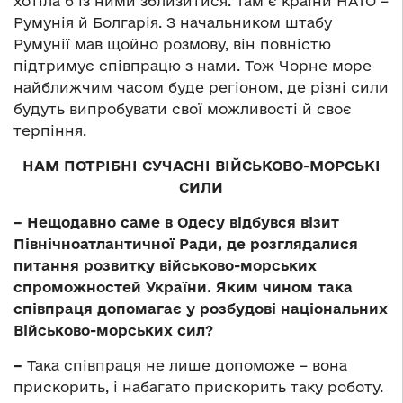
хотіла б із ними зблизитися. Там є країни НАТО –
Румунія й Болгарія. З начальником штабу
Румунії мав щойно розмову, він повністю
підтримує співпрацю з нами. Тож Чорне море
найближчим часом буде регіоном, де різні сили
будуть випробувати свої можливості й своє
терпіння.
НАМ ПОТРІБНІ СУЧАСНІ ВІЙСЬКОВО-МОРСЬКІ
СИЛИ
– Нещодавно саме в Одесу відбувся візит
Північноатлантичної Ради, де розглядалися
питання розвитку військово-морських
спроможностей України. Яким чином така
співпраця допомагає у розбудові національних
Військово-морських сил?
–
Така співпраця не лише допоможе – вона
прискорить, і набагато прискорить таку роботу.