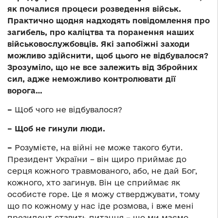
як почалися процеси розведення військ.
Практично щодня надходять повідомлення про
загибель, про каліцтва та поранення наших
військовослужбовців. Які запобіжні заходи
можливо здійснити, щоб цього не відбувалося?
Зрозуміло, що не все залежить від Збройних
сил, адже неможливо контролювати дії
ворога…
–
Щоб чого не відбувалося?
– Щоб не гинули люди.
–
Розумієте, на війні не може такого бути.
Президент України – він щиро приймає до
серця кожного травмованого, або, не дай Бог,
кожного, хто загинув. Він це сприймає як
особисте горе. Це я можу стверджувати, тому
що по кожному у нас іде розмова, і вже мені
президент ставить питання – що ми маємо