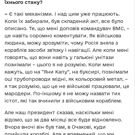
їхнього стану?
–
Є такі механізми. І над цим уже працюють.
Коли їх забирали, був складений акт, все було
описано. Те, що мені доповів командувач ВМС, –
це навіть соромно коментувати. Як військова
людина, можу зрозуміти, чому Росія зняла з
кораблів засоби зв’язку і навігації. Але коли мені
говорять, що вони навіть у гальюні унітази
познімали – цього я не розумію. Коли мені
кажуть, що на “Яни Капу”, на буксирі, познімали
оці трубопроводи мідні, як кольоровий метал, –
я так розумію, що це не військові працювали, це
мародери. По-іншому я не можу назвати тих
істот, які так вчинили з військовим кораблем.
Але наш президент сказав, наскільки мені
відомо, що за два місяці все буде відновлено.
Вчора вночі він був там, в Очакові, куди
прийшли кораблі. Але я впевнений, що ми