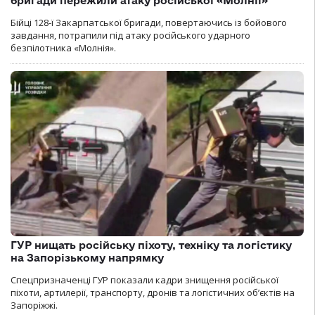
бригади пережили атаку російської «Молнії»
Бійці 128-ї Закарпатської бригади, повертаючись із бойового
завдання, потрапили під атаку російського ударного
безпілотника «Молнія».
ГУР нищать російську піхоту, техніку та логістику
на Запорізькому напрямку
Спецпризначенці ГУР показали кадри знищення російської
піхоти, артилерії, транспорту, дронів та логістичних об’єктів на
Запоріжжі.