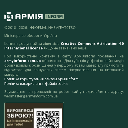
© 2018 - 2026, ІНФОРМАЦІЙНЕ АГЕНТСТВО,
Міністерство оборони України
Контент доступний за ліцензією
Creative Commons Attribution 4.0
International license
якщо не зазначено інше.
При використанні контенту з сайту АрміяInform посилання на
armyinform.com.ua
обов’язкове. Для суб’єктів у сфері онлайн-медіа
обов’язковим є розміщення у першому абзаці матеріалу прямого та
відкритого для пошукових систем гіперпосилання на цитований
матеріал.
Політика користування сайтом АрміяInform
Політика використання файлів cookie
Зауваження та пропозиції по роботі сайту надсилайте на адресу:
webmaster@armyinform.com.ua