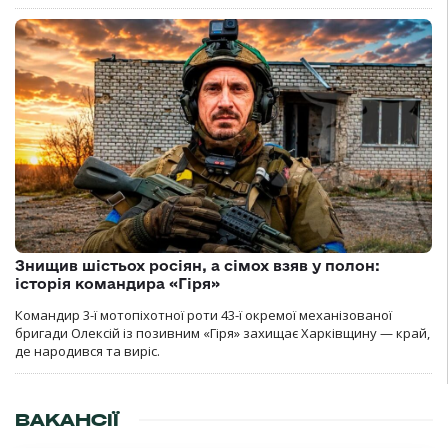
Знищив шістьох росіян, а сімох взяв у полон:
історія командира «Гіря»
Командир 3-ї мотопіхотної роти 43-ї окремої механізованої
бригади Олексій із позивним «Гіря» захищає Харківщину — край,
де народився та виріс.
ВАКАНСІЇ