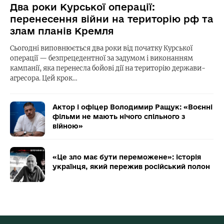
Два роки Курської операції:
перенесення війни на територію рф та
злам планів Кремля
Сьогодні виповнюється два роки від початку Курської
операції — безпрецедентної за задумом і виконанням
кампанії, яка перенесла бойові дії на територію держави-
агресора. Цей крок…
Актор і офіцер Володимир Ращук: «Воєнні
фільми не мають нічого спільного з
війною»
«Це зло має бути переможене»: історія
українця, який пережив російський полон