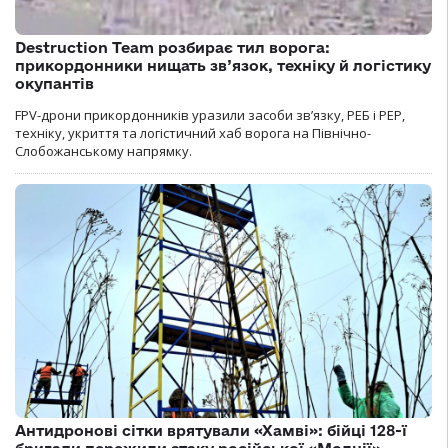
Destruction Team розбирає тил ворога:
прикордонники нищать зв’язок, техніку й логістику
окупантів
FPV-дрони прикордонників уразили засоби зв’язку, РЕБ і РЕР,
техніку, укриття та логістичний хаб ворога на Північно-
Слобожанському напрямку.
Антидронові сітки врятували «Хамві»: бійці 128-ї