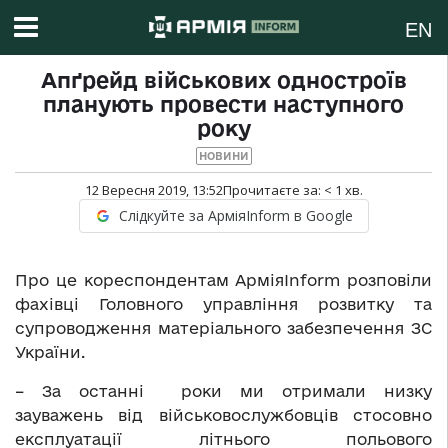
EN
Апґрейд військових одностроїв
планують провести наступного
року
НОВИНИ
12 Вересня 2019, 13:52
Прочитаєте за:
< 1
хв.
Слідкуйте за АрміяInform в Google
Про це кореспондентам АрміяInform розповіли
фахівці Головного управління розвитку та
супроводження матеріального забезпечення ЗС
України.
– За останні роки ми отримали низку
зауважень від військовослужбовців стосовно
експлуатації літнього польового