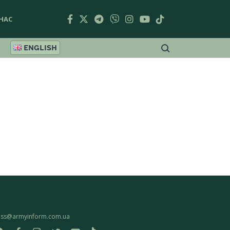
НАС
ENGLISH
ess@armyinform.com.ua