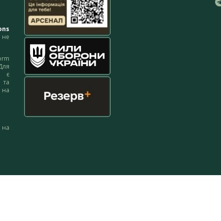
ons
не
orm
Для
м є
 та
 на
 на