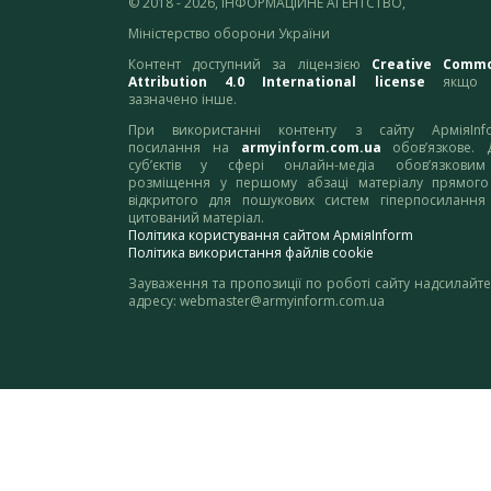
© 2018 - 2026, ІНФОРМАЦІЙНЕ АГЕНТСТВО,
Міністерство оборони України
Контент доступний за ліцензією
Creative Comm
Attribution 4.0 International license
якщо 
зазначено інше.
При використанні контенту з сайту АрміяInf
посилання на
armyinform.com.ua
обов’язкове. 
суб’єктів у сфері онлайн-медіа обов’язкови
розміщення у першому абзаці матеріалу прямого
відкритого для пошукових систем гіперпосилання
цитований матеріал.
Політика користування сайтом АрміяInform
Політика використання файлів cookie
Зауваження та пропозиції по роботі сайту надсилайте
адресу:
webmaster@armyinform.com.ua