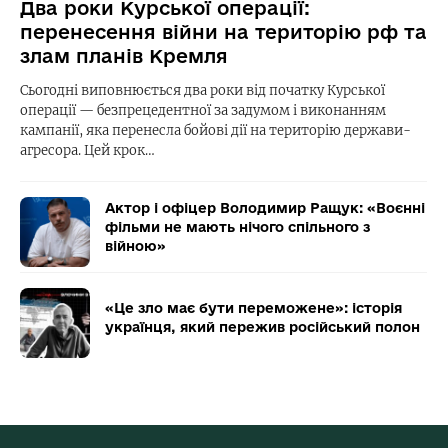
Два роки Курської операції:
перенесення війни на територію рф та
злам планів Кремля
Сьогодні виповнюється два роки від початку Курської
операції — безпрецедентної за задумом і виконанням
кампанії, яка перенесла бойові дії на територію держави-
агресора. Цей крок…
Актор і офіцер Володимир Ращук: «Воєнні
фільми не мають нічого спільного з
війною»
«Це зло має бути переможене»: історія
українця, який пережив російський полон