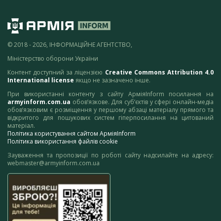
© 2018 - 2026, ІНФОРМАЦІЙНЕ АГЕНТСТВО,
Міністерство оборони України
Контент доступний за ліцензією
Creative Commons Attribution 4.0
International license
якщо не зазначено інше.
При використанні контенту з сайту АрміяInform посилання на
armyinform.com.ua
обов’язкове. Для суб’єктів у сфері онлайн-медіа
обов’язковим є розміщення у першому абзаці матеріалу прямого та
відкритого для пошукових систем гіперпосилання на цитований
матеріал.
Політика користування сайтом АрміяInform
Політика використання файлів cookie
Зауваження та пропозиції по роботі сайту надсилайте на адресу:
webmaster@armyinform.com.ua