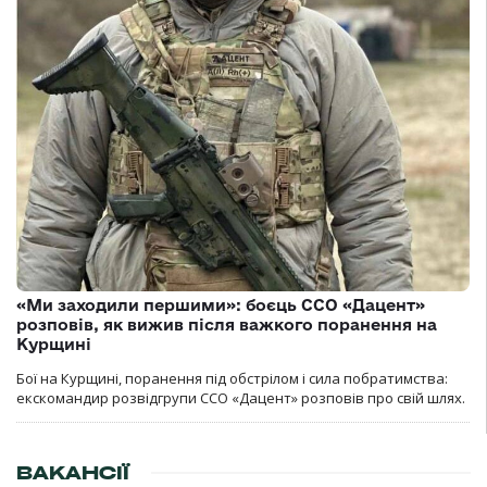
«Ми заходили першими»: боєць ССО «Дацент»
розповів, як вижив після важкого поранення на
Курщині
Бої на Курщині, поранення під обстрілом і сила побратимства:
екскомандир розвідгрупи ССО «Дацент» розповів про свій шлях.
ВАКАНСІЇ