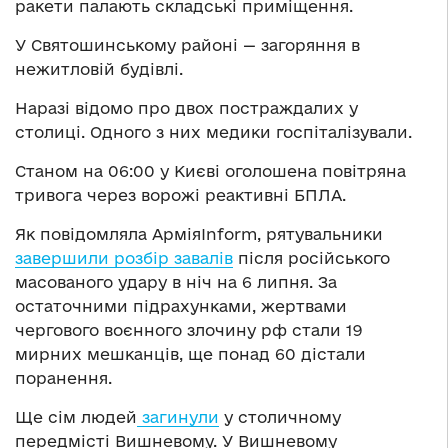
ракети палають складські приміщення.
У Святошинському районі — загоряння в
нежитловій будівлі.
Наразі відомо про двох постраждалих у
столиці. Одного з них медики госпіталізували.
Станом на 06:00 у Києві оголошена повітряна
тривога через ворожі реактивні БПЛА.
Як повідомляла АрміяInform, рятувальники
завершили розбір завалів
після російського
масованого удару в ніч на 6 липня. За
остаточними підрахунками, жертвами
чергового воєнного злочину рф стали 19
мирних мешканців, ще понад 60 дістали
поранення.
Ще сім людей
загинули
у столичному
передмісті Вишневому. У Вишневому