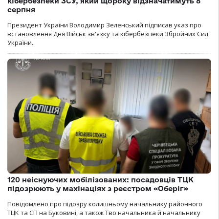
кібербезпеки ЗСУ, який щороку відзначатимуть 8
серпня
Президент України Володимир Зеленський підписав указ про
встановлення Дня Військ зв'язку та кібербезпеки Збройних Сил
України.
120 неіснуючих мобілізованих: посадовців ТЦК
підозрюють у махінаціях з реєстром «Оберіг»
Повідомлено про підозру колишньому начальнику районного
ТЦК та СП на Буковині, а також Тво начальника й начальнику