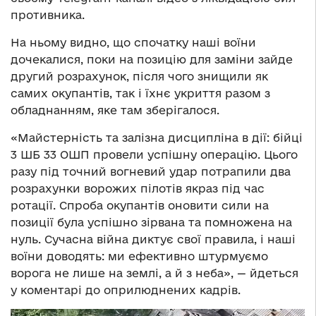
противника.
На ньому видно, що спочатку наші воїни
дочекалися, поки на позицію для заміни зайде
другий розрахунок, після чого знищили як
самих окупантів, так і їхнє укриття разом з
обладнанням, яке там зберігалося.
«Майстерність та залізна дисципліна в дії: бійці
3 ШБ 33 ОШП провели успішну операцію. Цього
разу під точний вогневий удар потрапили два
розрахунки ворожих пілотів якраз під час
ротації. Спроба окупантів оновити сили на
позиції була успішно зірвана та помножена на
нуль. Сучасна війна диктує свої правила, і наші
воїни доводять: ми ефективно штурмуємо
ворога не лише на землі, а й з неба», — йдеться
у коментарі до оприлюднених кадрів.