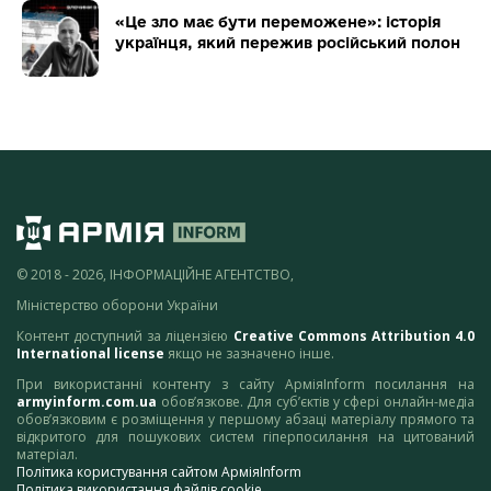
«Це зло має бути переможене»: історія
українця, який пережив російський полон
© 2018 - 2026, ІНФОРМАЦІЙНЕ АГЕНТСТВО,
Міністерство оборони України
Контент доступний за ліцензією
Creative Commons Attribution 4.0
International license
якщо не зазначено інше.
При використанні контенту з сайту АрміяInform посилання на
armyinform.com.ua
обов’язкове. Для суб’єктів у сфері онлайн-медіа
обов’язковим є розміщення у першому абзаці матеріалу прямого та
відкритого для пошукових систем гіперпосилання на цитований
матеріал.
Політика користування сайтом АрміяInform
Політика використання файлів cookie