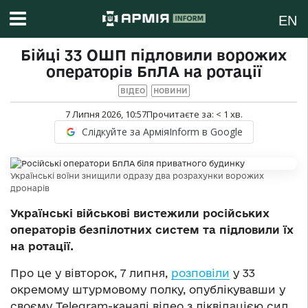
EN
Бійці 33 ОШП підловили ворожих
операторів БпЛА на ротації
ВІДЕО
НОВИНИ
7 Липня 2026, 10:57
Прочитаєте за:
< 1
хв.
Слідкуйте за АрміяInform в Google
Українські воїни знищили одразу два розрахунки ворожих
дронарів
Українські військові вистежили російських
операторів безпілотних систем та підловили їх
на ротації.
Про це у вівторок, 7 липня,
розповіли
у 33
окремому штурмовому полку, опублікувавши у
своєму Telegram-каналі відео з ліквідацією сил