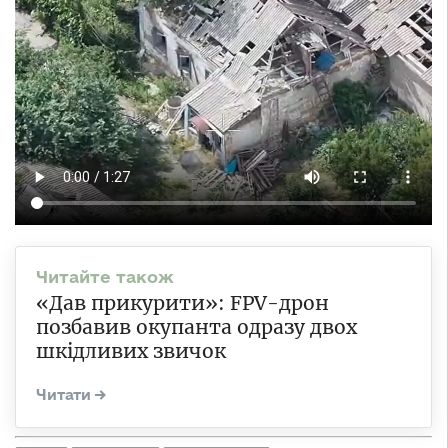
«Дав прикурити»: FPV-дрон
позбавив окупанта одразу двох
шкідливих звичок