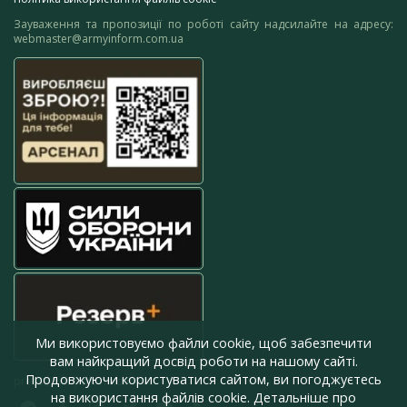
Зауваження та пропозиції по роботі сайту надсилайте на адресу:
webmaster@armyinform.com.ua
Ми використовуємо файли cookie, щоб забезпечити
вам найкращий досвід роботи на нашому сайті.
Продовжуючи користуватися сайтом, ви погоджуєтесь
press@armyinform.com.ua
на використання файлів cookie. Детальніше про