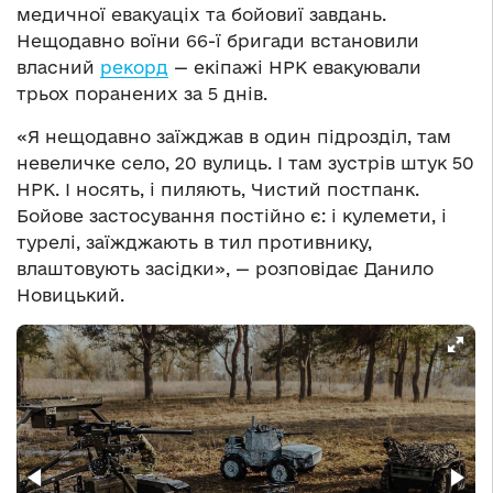
медичної евакуаціх та бойовиї завдань.
Нещодавно воїни 66-ї бригади встановили
власний
рекорд
— екіпажі НРК евакуювали
трьох поранених за 5 днів.
«Я нещодавно заїжджав в один підрозділ, там
невеличке село, 20 вулиць. І там зустрів штук 50
НРК. І носять, і пиляють, Чистий постпанк.
Бойове застосування постійно є: і кулемети, і
турелі, заїжджають в тил противнику,
влаштовують засідки», — розповідає Данило
Новицький.