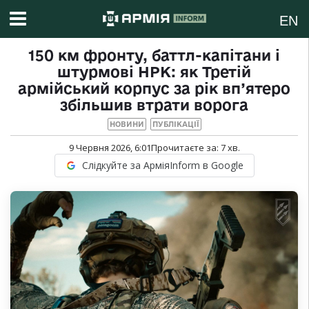
EN
150 км фронту, баттл-капітани і
штурмові НРК: як Третій
армійський корпус за рік вп’ятеро
збільшив втрати ворога
НОВИНИ
ПУБЛІКАЦІЇ
9 Червня 2026, 6:01
Прочитаєте за:
7
хв.
Слідкуйте за АрміяInform в Google