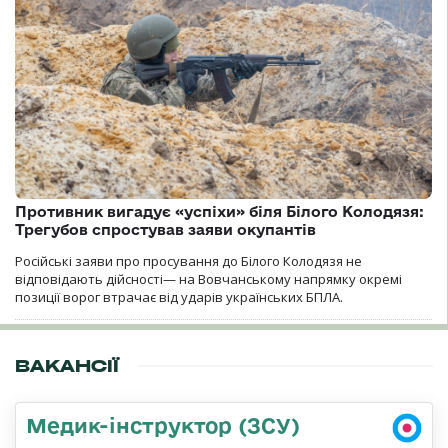
Противник вигадує «успіхи» біля Білого Колодязя:
Трегубов спростував заяви окупантів
Російські заяви про просування до Білого Колодязя не
відповідають дійсності— на Вовчанському напрямку окремі
позиції ворог втрачає від ударів українських БПЛА.
ВАКАНСІЇ
Медик-інструктор (ЗСУ)