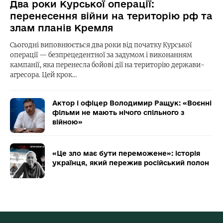
Два роки Курської операції:
перенесення війни на територію рф та
злам планів Кремля
Сьогодні виповнюється два роки від початку Курської
операції — безпрецедентної за задумом і виконанням
кампанії, яка перенесла бойові дії на територію держави-
агресора. Цей крок…
Актор і офіцер Володимир Ращук: «Воєнні
фільми не мають нічого спільного з
війною»
«Це зло має бути переможене»: історія
українця, який пережив російський полон