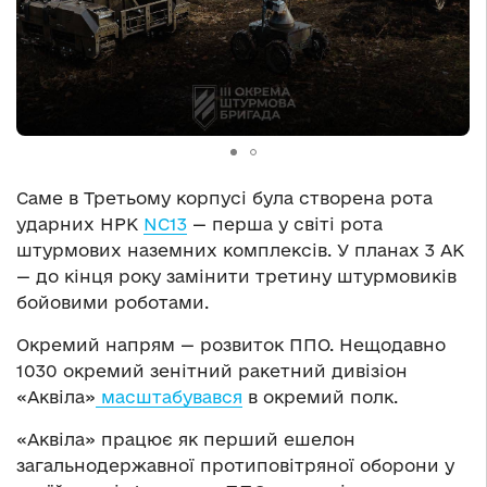
Саме в Третьому корпусі була створена рота
ударних НРК
NC13
— перша у світі рота
штурмових наземних комплексів. У планах 3 АК
— до кінця року замінити третину штурмовиків
бойовими роботами.
Окремий напрям — розвиток ППО. Нещодавно
1030 окремий зенітний ракетний дивізіон
«Аквіла»
масштабувався
в окремий полк.
«Аквіла» працює як перший ешелон
загальнодержавної протиповітряної оборони у