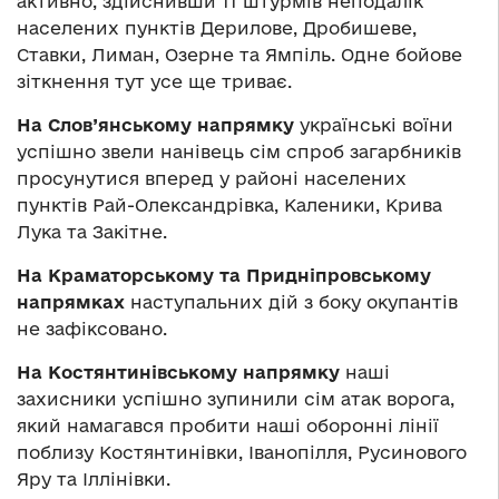
активно, здійснивши 11 штурмів неподалік
населених пунктів Дерилове, Дробишеве,
Ставки, Лиман, Озерне та Ямпіль. Одне бойове
зіткнення тут усе ще триває.
На Слов’янському напрямку
українські воїни
успішно звели нанівець сім спроб загарбників
просунутися вперед у районі населених
пунктів Рай-Олександрівка, Каленики, Крива
Лука та Закітне.
На Краматорському та Придніпровському
напрямках
наступальних дій з боку окупантів
не зафіксовано.
На Костянтинівському напрямку
наші
захисники успішно зупинили сім атак ворога,
який намагався пробити наші оборонні лінії
поблизу Костянтинівки, Іванопілля, Русинового
Яру та Іллінівки.