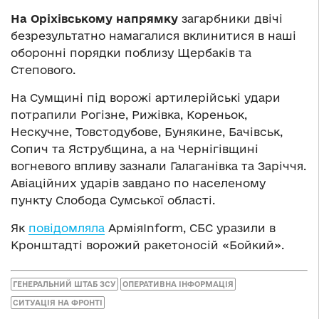
На Оріхівському напрямку
загарбники двічі
безрезультатно намагалися вклинитися в наші
оборонні порядки поблизу Щербаків та
Степового.
На Сумщині під ворожі артилерійські удари
потрапили Рогізне, Рижівка, Кореньок,
Нескучне, Товстодубове, Бунякине, Бачівськ,
Сопич та Яструбщина, а на Чернігівщині
вогневого впливу зазнали Галаганівка та Заріччя.
Авіаційних ударів завдано по населеному
пункту Слобода Сумської області.
Як
повідомляла
АрміяInform, СБС уразили в
Кронштадті ворожий ракетоносій «Бойкий».
ГЕНЕРАЛЬНИЙ ШТАБ ЗСУ
ОПЕРАТИВНА ІНФОРМАЦІЯ
СИТУАЦІЯ НА ФРОНТІ