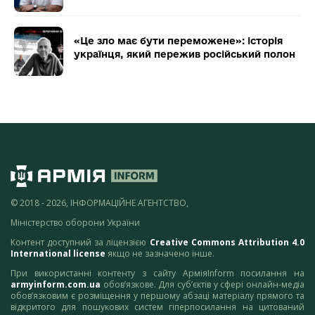
«Це зло має бути переможене»: історія
українця, який пережив російський полон
© 2018 - 2026, ІНФОРМАЦІЙНЕ АГЕНТСТВО,
Міністерство оборони України
Контент доступний за ліцензією
Creative Commons Attribution 4.0
International license
якщо не зазначено інше.
При використанні контенту з сайту АрміяInform посилання на
armyinform.com.ua
обов’язкове. Для суб’єктів у сфері онлайн-медіа
обов’язковим є розміщення у першому абзаці матеріалу прямого та
відкритого для пошукових систем гіперпосилання на цитований