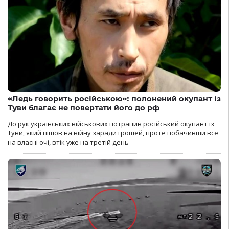
«Ледь говорить російською»: полонений окупант із
Туви благає не повертати його до рф
До рук українських військових потрапив російський окупант із
Туви, який пішов на війну заради грошей, проте побачивши все
на власні очі, втік уже на третій день