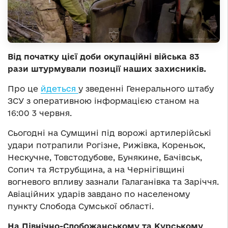
Від початку цієї доби окупаційні війська 83
рази штурмували позиції наших захисників.
Про це
йдеться
у зведенні Генерального штабу
ЗСУ з оперативною інформацією станом на
16:00 3 червня.
Сьогодні на Сумщині під ворожі артилерійські
удари потрапили Рогізне, Рижівка, Кореньок,
Нескучне, Товстодубове, Бунякине, Бачівськ,
Сопич та Яструбщина, а на Чернігівщині
вогневого впливу зазнали Галаганівка та Заріччя.
Авіаційних ударів завдано по населеному
пункту Слобода Сумської області.
На Північно-Слобожанському та Курському