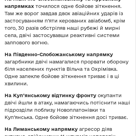
напрямках
точилося одне бойове зіткнення.
Там же ворог завдав двох авіаційних ударів із
застосуванням п’яти керованих авіабомб, крім
того, 30 разів обстріляв наші рубежі й мирні
села, двічі застосувавши реактивні системи
залпового вогню.
На Південно-Слобожанському напрямку
загарбники двічі намагалися прорвати оборону
біля населених пунктів Вільча та Охрімівка.
Одне запекле бойове зіткнення триває і в ці
хвилини.
На Куп’янському відтинку фронту
окупанти
двічі йшли в атаку, намагаючись потіснити наші
підрозділи поблизу Новоплатонівки та
Куп’янська. Одне бойове зіткнення досі триває.
На Лиманському напрямку
агресор діяв