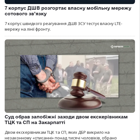
7 корпус ДШВ розгортає власну мобільну мережу
сотового зв’язку
7 корпус швидкого реагування ДШВ ЗСУ тестує власну LTE-
мережу на лінії фронту.
Суд обрав запобіжні заходи двом екскерівникам
ТЦК та СП на Закарпатті
Двом екскерівникам ТЦК та СП, яких ДБР викрило на
незаконному «списанні» понад тисячі чоловіків, обрано