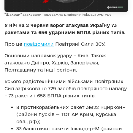
"Шахеди" атакували переважно цивільну інфраструктуру
У ніч на 2 червня ворог атакував Україну 73
ракетами та 656 ударними БПЛА різних типів.
Про це
повідомили
Повітряні Сили ЗСУ.
Основний напрямок удару – Київ. Також
атаковано Дніпро, Харків, Запоріжжя,
Полтавщину та інші регіони.
Усього радіотехнічними військами Повітряних
Сил зафіксовано 729 засобів повітряного нападу
– 73 ракети і 656 БПЛА різних типів:
8 протикорабельних ракет 3М22 «Циркон»
(райони пусків — ТОТ АР Крим, Курська
обл., рф);
33 балістичні ракети Іскандер-М (райони