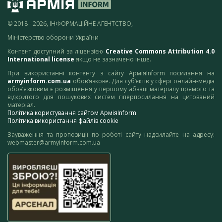
© 2018 - 2026, ІНФОРМАЦІЙНЕ АГЕНТСТВО,
Міністерство оборони України
Контент доступний за ліцензією
Creative Commons Attribution 4.0
International license
якщо не зазначено інше.
При використанні контенту з сайту АрміяInform посилання на
armyinform.com.ua
обов’язкове. Для суб’єктів у сфері онлайн-медіа
обов’язковим є розміщення у першому абзаці матеріалу прямого та
відкритого для пошукових систем гіперпосилання на цитований
матеріал.
Політика користування сайтом АрміяInform
Політика використання файлів cookie
Зауваження та пропозиції по роботі сайту надсилайте на адресу:
webmaster@armyinform.com.ua