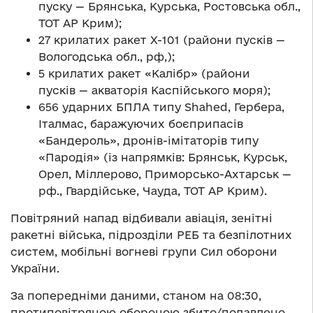
пуску — Брянська, Курська, Ростовська обл.,
ТОТ АР Крим);
27 крилатих ракет Х-101 (райони пусків —
Вологодська обл., рф,);
5 крилатих ракет «Калібр» (райони
пусків — акваторія Каспійського моря);
656 ударних БПЛА типу Shahed, Гербера,
Італмас, баражуючих боєприпасів
«Бандероль», дронів-імітаторів типу
«Пародія» (із напрямків: Брянськ, Курськ,
Орел, Міллерово, Приморсько-Ахтарськ —
рф., Гвардійське, Чауда, ТОТ АР Крим).
Повітряний напад відбивали авіація, зенітні
ракетні війська, підрозділи РЕБ та безпілотних
систем, мобільні вогневі групи Сил оборони
України.
За попередніми даними, станом на 08:30,
протиповітряною обороною збито/подавлено