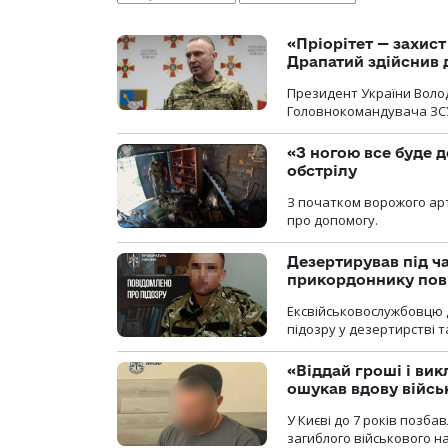
«Пріорітет — захис
Драпатий здійснив 
Президент України Воло
Головнокомандувача ЗС
«З ногою все буде д
обстрілу
З початком ворожого арт
про допомогу.
Дезертирував під ч
прикордоннику пов
Ексвійськовослужбовцю 
підозру у дезертирстві т
«Віддай гроші і вик
ошукав вдову війсь
У Києві до 7 років позб
загиблого військового на