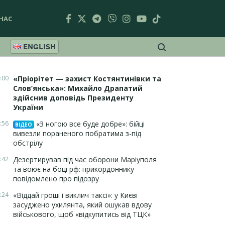
НАС
ENGLISH
:00
«Пріорітет — захист Костянтинівки та
Слов’янська»: Михайло Драпатий
здійснив доповідь Президенту
України
:56
«З ногою все буде добре»: бійці
ВІДЕО
вивезли пораненого побратима з-під
обстрілу
:42
Дезертирував під час оборони Маріуполя
та воює на боці рф: прикордоннику
повідомлено про підозру
:24
«Віддай гроші і виклич таксі»: у Києві
засуджено ухилянта, який ошукав вдову
військового, щоб «відкупитись від ТЦК»