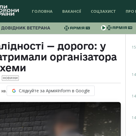
ГОЛОВНА
ВАКАНСІЇ
СОЦЗАХИСТ
ПРО 
ДОВІДНИК ВЕТЕРАНА
лідності — дорого: у
15
тримали організатора
схеми
14
НОВИНИ
Слідкуйте за АрміяInform в Google
1
хв.
14
14