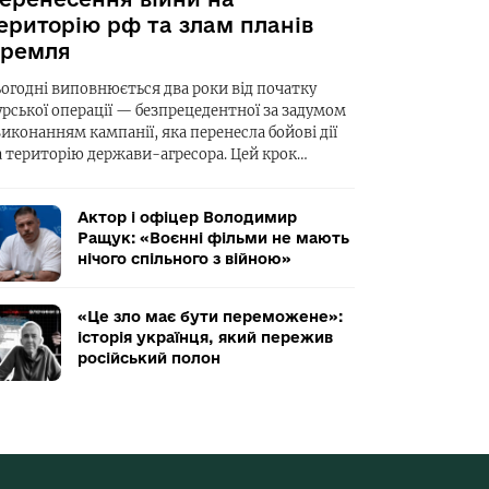
ериторію рф та злам планів
ремля
ьогодні виповнюється два роки від початку
урської операції — безпрецедентної за задумом
виконанням кампанії, яка перенесла бойові дії
а територію держави-агресора. Цей крок…
Актор і офіцер Володимир
Ращук: «Воєнні фільми не мають
нічого спільного з війною»
«Це зло має бути переможене»:
історія українця, який пережив
російський полон