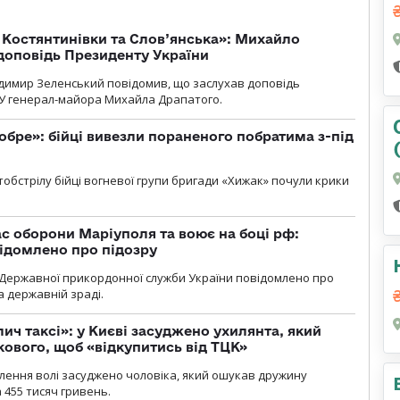
т Костянтинівки та Слов’янська»: Михайло
доповідь Президенту України
димир Зеленський повідомив, що заслухав доповідь
У генерал-майора Михайла Драпатого.
обре»: бійці вивезли пораненого побратима з-під
обстрілу бійці вогневої групи бригади «Хижак» почули крики
ас оборони Маріуполя та воює на боці рф:
ідомлено про підозру
Державної прикордонної служби України повідомлено про
а державній зраді.
лич таксі»: у Києві засуджено ухилянта, який
кового, щоб «відкупитись від ТЦК»
авлення волі засуджено чоловіка, який ошукав дружину
 455 тисяч гривень.