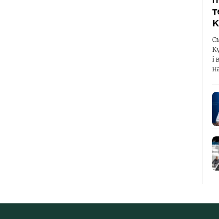
т
К
С
К
і 
н