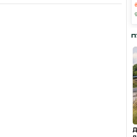
П
Д
п