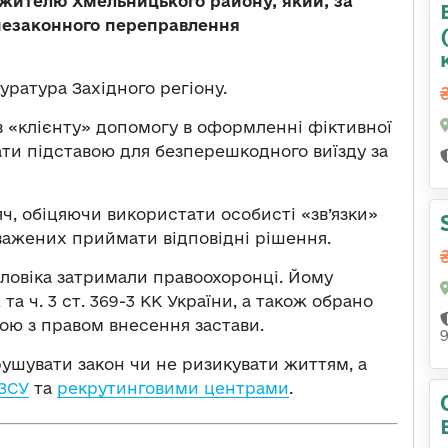
 жителю Хмельницького району, який, за
 незаконного переправлення
ратура Західного регіону.
в «клієнту» допомогу в оформленні фіктивної
тати підставою для безперешкодного виїзду за
яч, обіцяючи використати особисті «зв’язки»
важених приймати відповідні рішення.
ловіка затримали правоохоронці. Йому
 та ч. 3 ст. 369-3 КК України, а також обрано
ою з правом внесення застави.
ушувати закон чи не ризикувати життям, а
 ЗСУ
та
рекрутинговими центрами
.