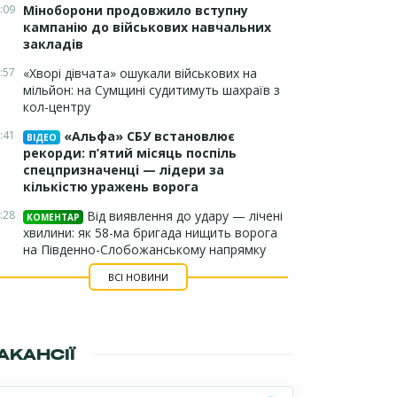
:09
Міноборони продовжило вступну
кампанію до військових навчальних
закладів
:57
«Хворі дівчата» ошукали військових на
мільйон: на Сумщині судитимуть шахраїв з
кол-центру
:41
«Альфа» СБУ встановлює
ВІДЕО
рекорди: п’ятий місяць поспіль
спецпризначенці — лідери за
кількістю уражень ворога
:28
Від виявлення до удару — лічені
КОМЕНТАР
хвилини: як 58-ма бригада нищить ворога
на Південно-Слобожанському напрямку
ВСІ НОВИНИ
АКАНСІЇ