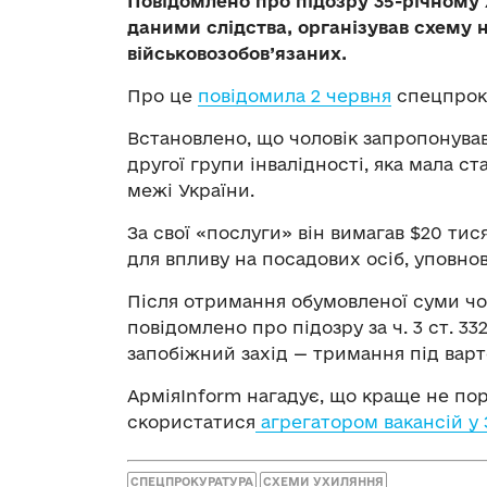
Повідомлено про підозру 35-річному
даними слідства, організував схему
військовозобов’язаних.
Про це
повідомила 2 червня
спецпроку
Встановлено, що чоловік запропонува
другої групи інвалідності, яка мала с
межі України.
За свої «послуги» він вимагав $20 тис
для впливу на посадових осіб, уповно
Після отримання обумовленої суми чо
повідомлено про підозру за ч. 3 ст. 332
запобіжний захід — тримання під варт
АрміяInform нагадує, що краще не пор
скористатися
агрегатором вакансій у
СПЕЦПРОКУРАТУРА
СХЕМИ УХИЛЯННЯ