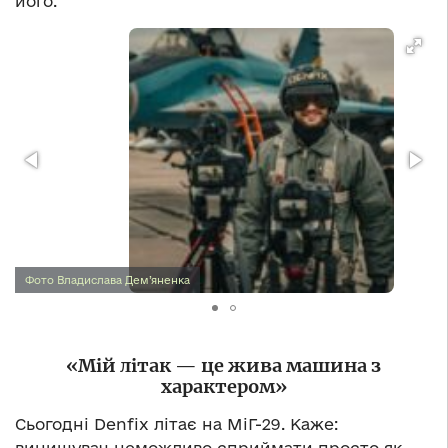
його.
Фото Владислава Дем’яненка
«Мій літак — це жива машина з
характером»
Сьогодні Denfix літає на МіГ-29. Каже:
винищувач неможливо сприймати просто як