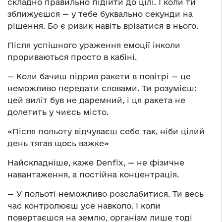
складно правильно підійти до цілі. І коли ти
зближуєшся — у тебе буквально секунди на
рішення. Бо є ризик навіть врізатися в нього.
Після успішного ураження емоції інколи
прориваються просто в кабіні.
— Коли бачиш підрив ракети в повітрі — це
неможливо передати словами. Ти розумієш:
цей виліт був не даремний, і ця ракета не
долетить у чиєсь місто.
«Після польоту відчуваєш себе так, ніби цілий
день тягав щось важке»
Найскладніше, каже Denfix, — не фізичне
навантаження, а постійна концентрація.
— У польоті неможливо розслабитися. Ти весь
час контролюєш усе навколо. І коли
повертаєшся на землю, організм лише тоді