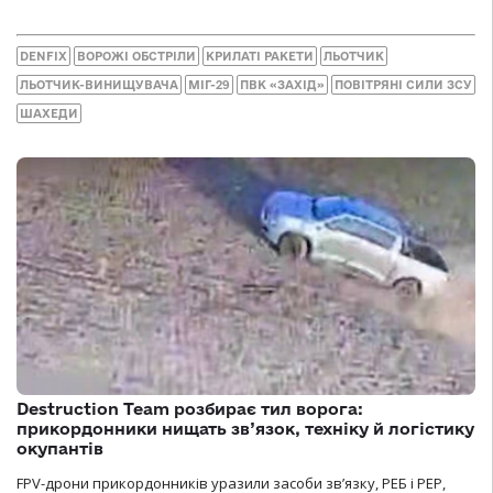
DENFIX
ВОРОЖІ ОБСТРІЛИ
КРИЛАТІ РАКЕТИ
ЛЬОТЧИК
ЛЬОТЧИК-ВИНИЩУВАЧА
МІГ-29
ПВК «ЗАХІД»
ПОВІТРЯНІ СИЛИ ЗСУ
ШАХЕДИ
Destruction Team розбирає тил ворога:
прикордонники нищать зв’язок, техніку й логістику
окупантів
FPV-дрони прикордонників уразили засоби зв’язку, РЕБ і РЕР,