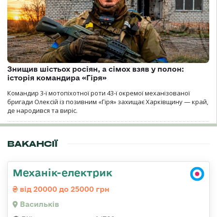
Знищив шістьох росіян, а сімох взяв у полон:
історія командира «Гіря»
Командир 3-ї мотопіхотної роти 43-ї окремої механізованої
бригади Олексій із позивним «Гіря» захищає Харківщину — край,
де народився та виріс.
ВАКАНСІЇ
Механік-електрик
від 20000 до 25000 грн
Васильків