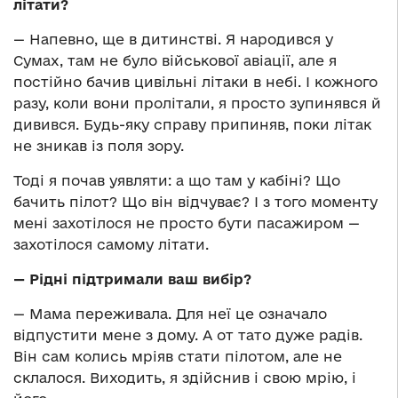
літати?
— Напевно, ще в дитинстві. Я народився у
Сумах, там не було військової авіації, але я
постійно бачив цивільні літаки в небі. І кожного
разу, коли вони пролітали, я просто зупинявся й
дивився. Будь-яку справу припиняв, поки літак
не зникав із поля зору.
Тоді я почав уявляти: а що там у кабіні? Що
бачить пілот? Що він відчуває? І з того моменту
мені захотілося не просто бути пасажиром —
захотілося самому літати.
— Рідні підтримали ваш вибір?
— Мама переживала. Для неї це означало
відпустити мене з дому. А от тато дуже радів.
Він сам колись мріяв стати пілотом, але не
склалося. Виходить, я здійснив і свою мрію, і