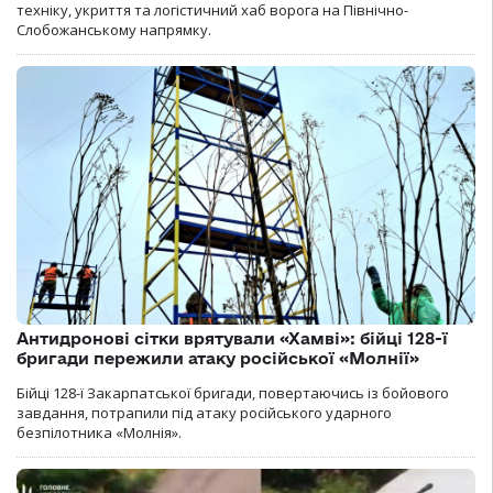
техніку, укриття та логістичний хаб ворога на Північно-
Слобожанському напрямку.
Антидронові сітки врятували «Хамві»: бійці 128-ї
бригади пережили атаку російської «Молнії»
Бійці 128-ї Закарпатської бригади, повертаючись із бойового
завдання, потрапили під атаку російського ударного
безпілотника «Молнія».