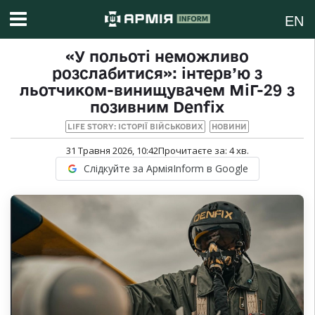
EN
«У польоті неможливо
розслабитися»: інтерв’ю з
льотчиком-винищувачем МіГ-29 з
позивним Denfix
LIFE STORY: ІСТОРІЇ ВІЙСЬКОВИХ
НОВИНИ
31 Травня 2026, 10:42
Прочитаєте за:
4
хв.
Слідкуйте за АрміяInform в Google