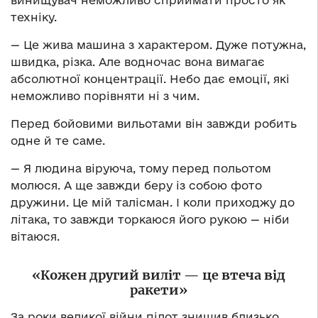
техніку.
— Це жива машина з характером. Дуже потужна,
швидка, різка. Але водночас вона вимагає
абсолютної концентрації. Небо дає емоції, які
неможливо порівняти ні з чим.
Перед бойовими вильотами він завжди робить
одне й те саме.
— Я людина віруюча, тому перед польотом
молюся. А ще завжди беру із собою фото
дружини. Це мій талісман. І коли приходжу до
літака, то завжди торкаюся його рукою — ніби
вітаюся.
«Кожен другий виліт — це втеча від
ракети»
За роки великої війни пілот знищив близько