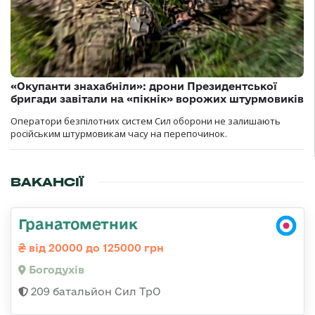
«Окупанти знахабніли»: дрони Президентської
бригади завітали на «пікнік» ворожих штурмовиків
Оператори безпілотних систем Сил оборони не залишають
російським штурмовикам часу на перепочинок.
ВАКАНСІЇ
Гранатометник
від 20000 до 125000 грн
Богодухів
209 батальйон Сил ТрО