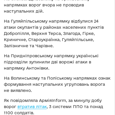
напрямках ворог вчора не проводив
наступальних дій.
На Гуляйпільському напрямку відбулися 24
атаки окупантів у районах населених пунктів
Добропілля, Верхня Терса, Злагода, Гірке,
Криничне, Староукраїнка, Гуляйпільське,
Залізничне та Чарівне.
На Придніпровському напрямку українські
підрозділи зупинили дві ворожі атаки в
напрямку Антонівки.
На Волинському та Поліському напрямках ознак
формування наступальних угруповань ворога
не виявлено.
Як повідомляла АрміяInform, за минулу добу
ворог
втратив літак
, 3 системи ППО та понад
1100 солдатів.