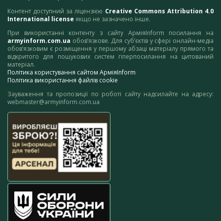
Контент доступний за ліцензією
Creative Commons Attribution 4.0
International license
якщо не зазначено інше.
При використанні контенту з сайту АрміяInform посилання на
armyinform.com.ua
обов’язкове. Для суб’єктів у сфері онлайн-медіа
обов’язковим є розміщення у першому абзаці матеріалу прямого та
відкритого для пошукових систем гіперпосилання на цитований
матеріал.
Політика користування сайтом АрміяInform
Політика використання файлів cookie
Зауваження та пропозиції по роботі сайту надсилайте на адресу:
webmaster@armyinform.com.ua