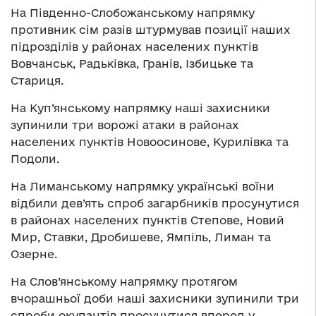
На Південно-Слобожанському напрямку
противник сім разів штурмував позиції наших
підрозділів у районах населених пунктів
Вовчанськ, Радьківка, Гранів, Ізбицьке та
Стариця.
На Куп’янському напрямку наші захисники
зупинили три ворожі атаки в районах
населених пунктів Новоосинове, Курилівка та
Подоли.
На Лиманському напрямку українські воїни
відбили дев’ять спроб загарбників просунутися
в районах населених пунктів Степове, Новий
Мир, Ставки, Дробишеве, Ямпіль, Лиман та
Озерне.
На Слов’янському напрямку протягом
вчорашньої доби наші захисники зупинили три
спроби окупантів просунутися вперед у