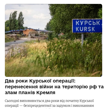
Два роки Курської операції:
перенесення війни на територію рф та
злам планів Кремля
Сьогодні виповнюється два роки від початку Курської
операції — безпрецедентної за задумом і виконанням