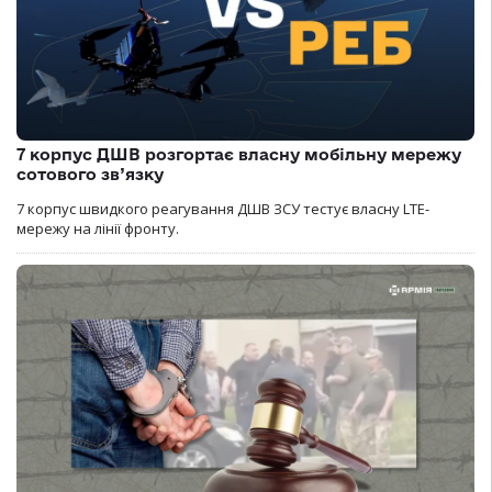
7 корпус ДШВ розгортає власну мобільну мережу
сотового зв’язку
7 корпус швидкого реагування ДШВ ЗСУ тестує власну LTE-
мережу на лінії фронту.