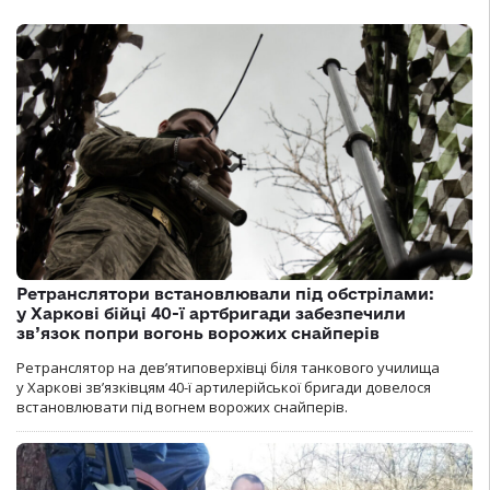
Ретранслятори встановлювали під обстрілами:
у Харкові бійці 40-ї артбригади забезпечили
зв’язок попри вогонь ворожих снайперів
Ретранслятор на дев’ятиповерхівці біля танкового училища
у Харкові зв’язківцям 40-ї артилерійської бригади довелося
встановлювати під вогнем ворожих снайперів.