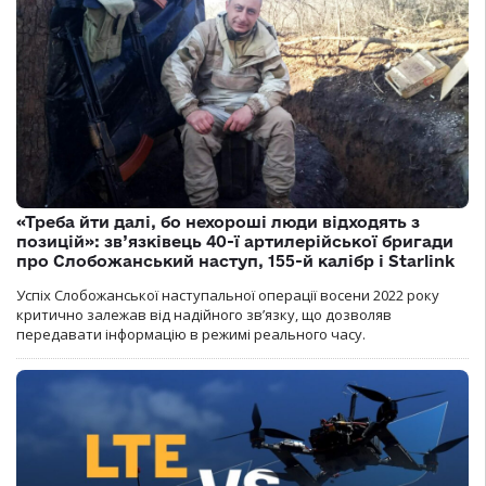
«Треба йти далі, бо нехороші люди відходять з
позицій»: зв’язківець 40-ї артилерійської бригади
про Слобожанський наступ, 155-й калібр і Starlink
Успіх Слобожанської наступальної операції восени 2022 року
критично залежав від надійного зв’язку, що дозволяв
передавати інформацію в режимі реального часу.