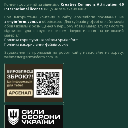
Контент доступний за ліцензією
Creative Commons Attribution 4.0
International license
якщо не зазначено інше.
При використанні контенту з сайту АрміяInform посилання на
armyinform.com.ua
обов’язкове. Для суб’єктів у сфері онлайн-медіа
обов’язковим є розміщення у першому абзаці матеріалу прямого та
відкритого для пошукових систем гіперпосилання на цитований
матеріал.
Політика користування сайтом АрміяInform
Політика використання файлів cookie
Зауваження та пропозиції по роботі сайту надсилайте на адресу:
webmaster@armyinform.com.ua