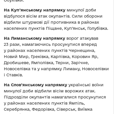
Обухівки.
На Куп’янському напрямку
минулої доби
відбулося вісім атак окупантів. Сили оборони
відбили штурмові дії противника в районах
населених пунктів Піщане, Куп’янськ, Голубівка.
На Лиманському напрямку
ворог атакував
23 рази, намагаючись просунутися вперед
у районах населених пунктів Чернещина,
Новий Мир, Греківка, Карпівка, Коровин Яр,
Дробишеве, Ямполівка, Терни, Зарічне,
Новоселівка та у напрямку Лиману, Новоселівки
і Ставків.
На Слов’янському напрямку
українські воїни
минулої доби відбили вісім ворожих атак.
Підрозділи окупантів намагалися просунутися
у районах населених пунктів Ямпіль,
Серебрянка, Федорівка, Сіверськ, Виїмка