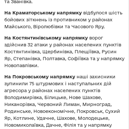
та Званівка.
На Краматорському напрямку
відбулося шість
бойових зіткнень із противником у районах
Майського, Віролюбівки та Часового Яру.
На Костянтинівському напрямку
ворог
здійснив 32 атаки у районах населених пунктів
Костянтинівка, Щербинівка, Плещіївка, Русин
Яр, Степанівка, Полтавка, Софіївка та у напрямку
Новопавлівки.
На Покровському напрямку
наші захисники
зупинили 75 штурмових і наступальних дій
агресора у районах населених пунктів
Володимирівка, Білицьке, Нове Шахове,
Никанорівка, Червоний Лиман, Мирноград,
Родинське, Новоекономічне, Покровськ, Сухий
Яр, Котлине, Удачне, Шахове, Молодецьке,
Новомиколаївка, Дачне, Філія та у напрямку