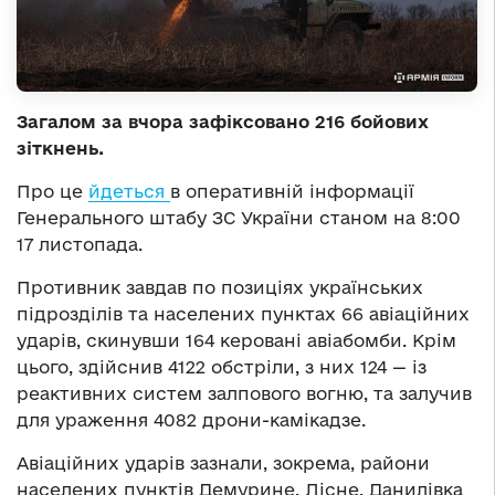
Загалом за вчора зафіксовано 216 бойових
зіткнень.
Про це
йдеться
в оперативній інформації
Генерального штабу ЗС України станом на 8:00
17 листопада.
Противник завдав по позиціях українських
підрозділів та населених пунктах 66 авіаційних
ударів, скинувши 164 керовані авіабомби. Крім
цього, здійснив 4122 обстріли, з них 124 — із
реактивних систем залпового вогню, та залучив
для ураження 4082 дрони-камікадзе.
Авіаційних ударів зазнали, зокрема, райони
населених пунктів Демурине, Лісне, Данилівка