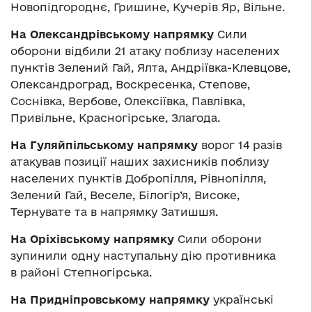
Новопідгороднє, Гришине, Кучерів Яр, Вільне.
На Олександрівському напрямку
Сили
оборони відбили 21 атаку поблизу населених
пунктів Зелений Гай, Ялта, Андріївка-Клевцове,
Олександроград, Воскресенка, Степове,
Соснівка, Вербове, Олексіївка, Павлівка,
Привільне, Красногірське, Злагода.
На Гуляйпільському напрямку
ворог 14 разів
атакував позиції наших захисників поблизу
населених пунктів Добропілля, Рівнопілля,
Зелений Гай, Веселе, Білогір’я, Високе,
Тернувате та в напрямку Затишшя.
На Оріхівському напрямку
Сили оборони
зупинили одну наступальну дію противника
в районі Степногірська.
На Придніпровському напрямку
українські