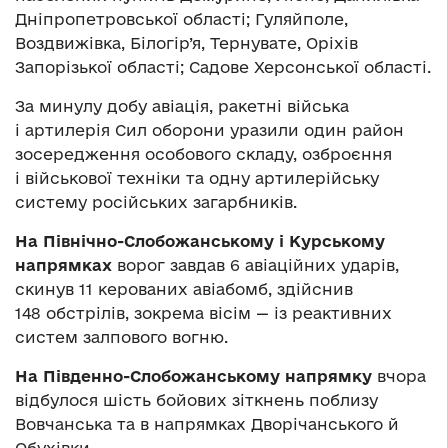
Дніпропетровської області; Гуляйполе,
Воздвижівка, Білогір’я, Тернувате, Оріхів
Запорізької області; Садове Херсонської області.
За минулу добу авіація, ракетні війська
і артилерія Сил оборони уразили один район
зосередження особового складу, озброєння
і військової техніки та одну артилерійську
систему російських загарбників.
На Північно-Слобожанському і Курському
напрямках
ворог завдав 6 авіаційних ударів,
скинув 11 керованих авіабомб, здійснив
148 обстрілів, зокрема вісім — із реактивних
систем залпового вогню.
На Південно-Слобожанському напрямку
вчора
відбулося шість бойових зіткнень поблизу
Вовчанська та в напрямках Дворічанського й