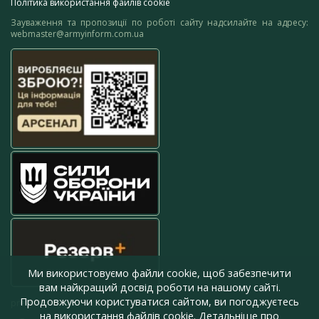
Політика використання файлів cookie
Зауваження та пропозиції по роботі сайту надсилайте на адресу:
webmaster@armyinform.com.ua
Ми використовуємо файли cookie, щоб забезпечити
вам найкращий досвід роботи на нашому сайті.
Продовжуючи користуватися сайтом, ви погоджуєтесь
press@armyinform.com.ua
на використання файлів cookie. Детальніше про