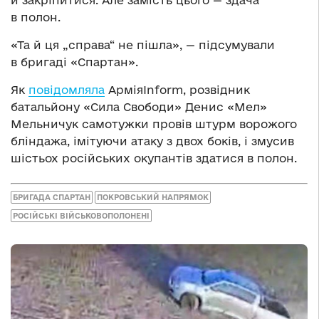
в полон.
«Та й ця „справа“ не пішла», — підсумували
в бригаді «Спартан».
Як
повідомляла
АрміяInform, розвідник
батальйону «Сила Свободи» Денис «Мел»
Мельничук самотужки провів штурм ворожого
бліндажа, імітуючи атаку з двох боків, і змусив
шістьох російських окупантів здатися в полон.
БРИГАДА СПАРТАН
ПОКРОВСЬКИЙ НАПРЯМОК
РОСІЙСЬКІ ВІЙСЬКОВОПОЛОНЕНІ