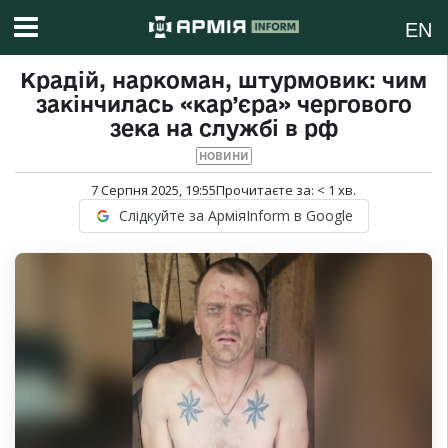
EN
Крадій, наркоман, штурмовик: чим
закінчилась «кар’єра» чергового
зека на службі в рф
НОВИНИ
7 Серпня 2025, 19:55
Прочитаєте за:
< 1
хв.
Слідкуйте за АрміяInform в Google