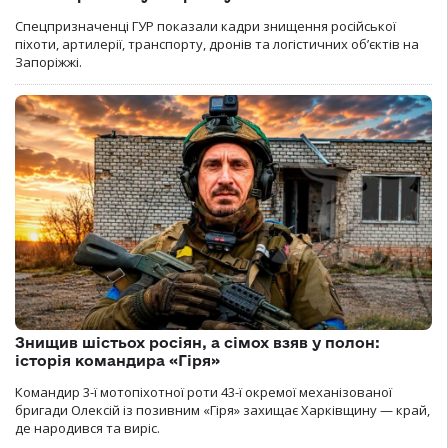
Спецпризначенці ГУР показали кадри знищення російської
піхоти, артилерії, транспорту, дронів та логістичних об’єктів на
Запоріжжі.
Знищив шістьох росіян, а сімох взяв у полон:
історія командира «Гіря»
Командир 3-ї мотопіхотної роти 43-ї окремої механізованої
бригади Олексій із позивним «Гіря» захищає Харківщину — край,
де народився та виріс.