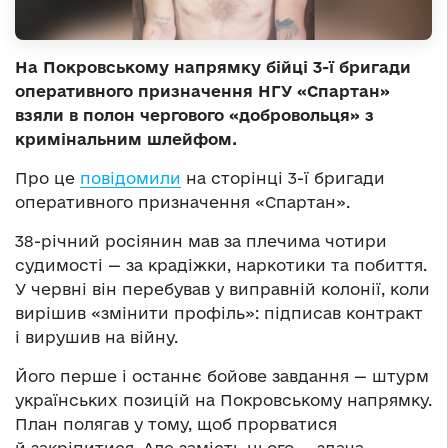
На Покровському напрямку бійці 3-ї бригади
оперативного призначення НГУ «Спартан»
взяли в полон чергового «добровольця» з
кримінальним шлейфом.
Про це
повідомили
на сторінці 3-ї бригади
оперативного призначення «Спартан».
38-річний росіянин мав за плечима чотири
судимості — за крадіжки, наркотики та побиття.
У червні він перебував у виправній колонії, коли
вирішив «змінити профіль»: підписав контракт
і вирушив на війну.
Його перше і останнє бойове завдання — штурм
українських позицій на Покровському напрямку.
План полягав у тому, щоб прорватися
й закріпитися. Але замість цього — здача