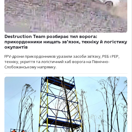
Destruction Team розбирає тил ворога:
прикордонники нищать зв’язок, техніку й логістику
окупантів
FPV-дрони прикордонників уразили засоби зв’язку, РЕБ і РЕР,
техніку, укриття та логістичний хаб ворога на Північно-
Слобожанському напрямку.