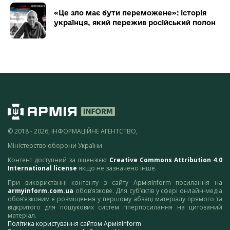
«Це зло має бути переможене»: історія
українця, який пережив російський полон
© 2018 - 2026, ІНФОРМАЦІЙНЕ АГЕНТСТВО,
Міністерство оборони України
Контент доступний за ліцензією
Creative Commons Attribution 4.0
International license
якщо не зазначено інше.
При використанні контенту з сайту АрміяInform посилання на
armyinform.com.ua
обов’язкове. Для суб’єктів у сфері онлайн-медіа
обов’язковим є розміщення у першому абзаці матеріалу прямого та
відкритого для пошукових систем гіперпосилання на цитований
матеріал.
Політика користування сайтом АрміяInform