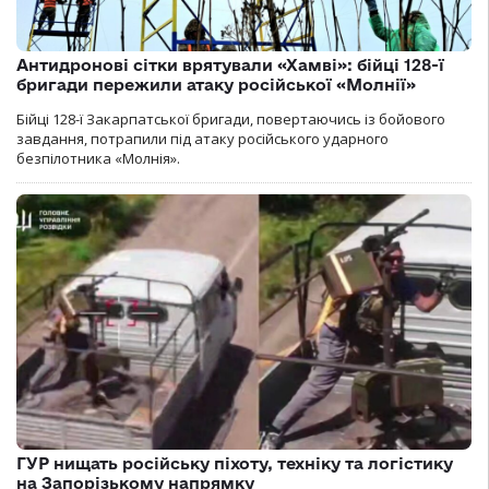
Антидронові сітки врятували «Хамві»: бійці 128-ї
бригади пережили атаку російської «Молнії»
Бійці 128-ї Закарпатської бригади, повертаючись із бойового
завдання, потрапили під атаку російського ударного
безпілотника «Молнія».
ГУР нищать російську піхоту, техніку та логістику
на Запорізькому напрямку