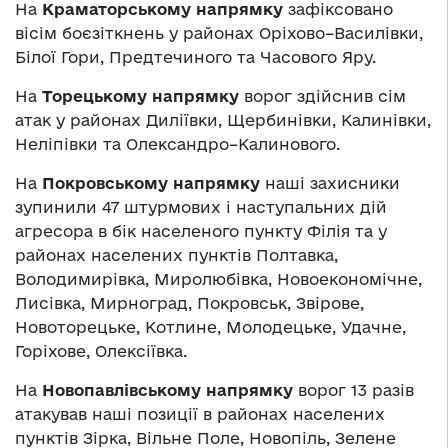
На
Краматорському напрямку
зафіксовано
вісім боєзіткнень у районах Оріхово–Василівки,
Білої Гори, Предтечиного та Часового Яру.
На
Торецькому напрямку
ворог здійснив сім
атак у районах Диліївки, Щербинівки, Калинівки,
Неліпівки та Олександро–Калинового.
На
Покровському напрямку
наші захисники
зупинили 47 штурмових і наступальних дій
агресора в бік населеного пункту Філія та у
районах населених пунктів Полтавка,
Володимирівка, Миролюбівка, Новоекономічне,
Лисівка, Мирноград, Покровськ, Звірове,
Новоторецьке, Котлине, Молодецьке, Удачне,
Горіхове, Олексіївка.
На
Новопавлівському напрямку
ворог 13 разів
атакував наші позиції в районах населених
пунктів Зірка, Вільне Поле, Новопіль, Зелене