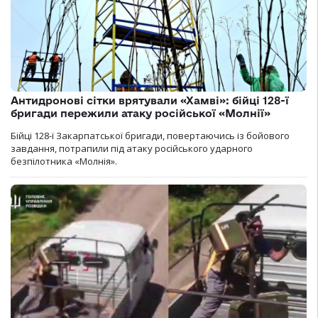
Антидронові сітки врятували «Хамві»: бійці 128-ї
бригади пережили атаку російської «Молнії»
Бійці 128-ї Закарпатської бригади, повертаючись із бойового
завдання, потрапили під атаку російського ударного
безпілотника «Молнія».