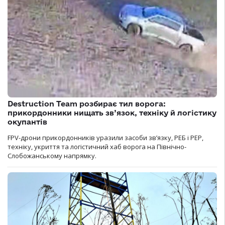
Destruction Team розбирає тил ворога:
прикордонники нищать зв’язок, техніку й логістику
окупантів
FPV-дрони прикордонників уразили засоби зв’язку, РЕБ і РЕР,
техніку, укриття та логістичний хаб ворога на Північно-
Слобожанському напрямку.