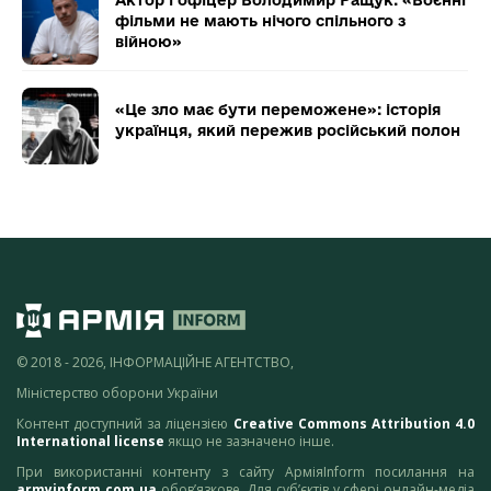
фільми не мають нічого спільного з
війною»
«Це зло має бути переможене»: історія
українця, який пережив російський полон
© 2018 - 2026, ІНФОРМАЦІЙНЕ АГЕНТСТВО,
Міністерство оборони України
Контент доступний за ліцензією
Creative Commons Attribution 4.0
International license
якщо не зазначено інше.
При використанні контенту з сайту АрміяInform посилання на
armyinform.com.ua
обов’язкове. Для суб’єктів у сфері онлайн-медіа