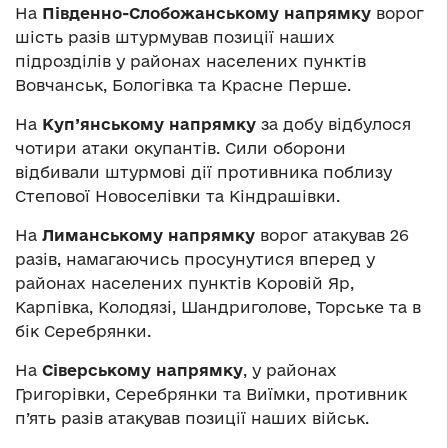
На
Південно-Слобожанському напрямку
ворог
шість разів штурмував позиції наших
підрозділів у районах населених пунктів
Вовчанськ, Бологівка та Красне Перше.
На
Куп’янському напрямку
за добу відбулося
чотири атаки окупантів. Сили оборони
відбивали штурмові дії противника поблизу
Степової Новоселівки та Кіндрашівки.
На
Лиманському напрямку
ворог атакував 26
разів, намагаючись просунутися вперед у
районах населених пунктів Коровій Яр,
Карпівка, Колодязі, Шандриголове, Торське та в
бік Серебрянки.
На
Сіверському напрямку
, у районах
Григорівки, Серебрянки та Виїмки, противник
п’ять разів атакував позиції наших військ.