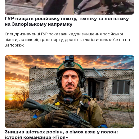
ГУР нищать російську піхоту, техніку та логістику
на Запорізькому напрямку
Спецпризначенці ГУР показали кадри знищення російської
піхоти, артилерії, транспорту, дронів та логістичних об’єктів на
Запоріжжі.
Знищив шістьох росіян, а сімох взяв у полон:
історія командира «Гіря»