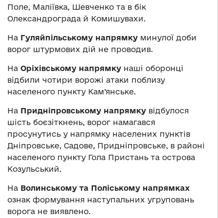
Поле, Маліївка, Шевченко та в бік
Олександрограда й Комишувахи.
На
Гуляйпільському напрямку
минулої доби
ворог штурмових дій не проводив.
На
Оріхівському напрямку
наші оборонці
відбили чотири ворожі атаки поблизу
населеного пункту Кам’янське.
На
Придніпровському напрямку
відбулося
шість боєзіткнень, ворог намагався
просунутись у напрямку населених пунктів
Дніпровське, Садове, Придніпровське, в районі
населеного пункту Гола Пристань та острова
Козульський.
На
Волинському та Поліському напрямках
ознак формування наступальних угруповань
ворога не виявлено.