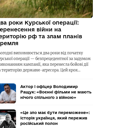
ва роки Курської операції:
еренесення війни на
ериторію рф та злам планів
ремля
ьогодні виповнюється два роки від початку
урської операції — безпрецедентної за задумом
виконанням кампанії, яка перенесла бойові дії
а територію держави-агресора. Цей крок…
Актор і офіцер Володимир
Ращук: «Воєнні фільми не мають
нічого спільного з війною»
«Це зло має бути переможене»:
історія українця, який пережив
російський полон