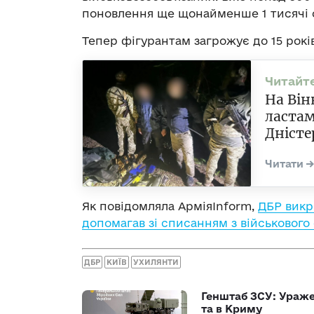
поновлення ще щонайменше 1 тисячі о
Тепер фігурантам загрожує до 15 років
На Він
ластам
Дністе
Як повідомляла АрміяInform,
ДБР викр
допомагав зі списанням з військового 
ДБР
КИЇВ
УХИЛЯНТИ
Генштаб ЗСУ: Ураже
та в Криму