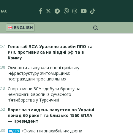
НАС
ENGLISH
:57
Генштаб ЗСУ: Уражено засоби ППО та
РЛС противника на півдні рф та в
Криму
:38
Окупанти атакували вночі цивільну
інфраструктуру Житомирщини:
постраждали троє цивільних
:13
Спортсмени ЗСУ здобули бронзу на
чемпіонаті Європи із сучасного
п’ятиборства у Туреччині
:52
Ворог за тиждень запустив по Україні
понад 60 ракет та близько 1560 БПЛА
— Президент
:33
«Окупанти знахабніли»: дрони
ВІДЕО