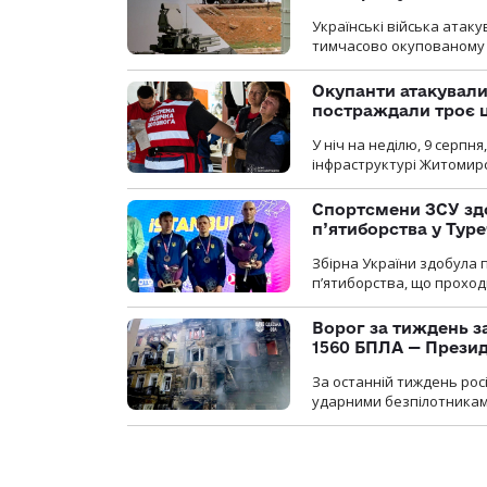
Українські війська атаку
тимчасово окупованому
Окупанти атакувал
постраждали троє 
У ніч на неділю, 9 серпн
інфраструктурі Житомирс
Спортсмени ЗСУ здо
п’ятиборства у Туре
Збірна України здобула 
п’ятиборства, що проход
Ворог за тиждень за
1560 БПЛА — Прези
За останній тиждень рос
ударними безпілотниками