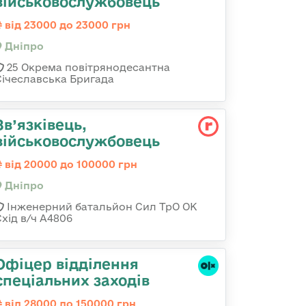
військовослужбовець
від 23000 до 23000 грн
Дніпро
25 Окрема повітрянодесантна
Січеславська Бригада
Зв’язківець,
військовослужбовець
від 20000 до 100000 грн
Дніпро
Інженерний батальйон Сил ТрО ОК
Схід в/ч А4806
Офіцер відділення
спеціальних заходів
від 28000 до 150000 грн