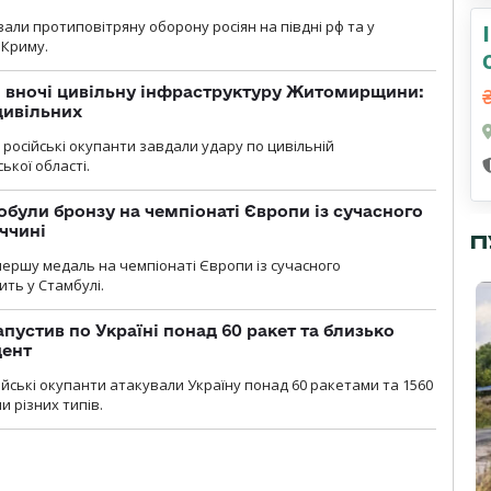
вали протиповітряну оборону росіян на півдні рф та у
 Криму.
и вночі цивільну інфраструктуру Житомирщини:
цивільних
я, російські окупанти завдали удару по цивільній
ької області.
були бронзу на чемпіонаті Європи із сучасного
ччині
П
першу медаль на чемпіонаті Європи із сучасного
ить у Стамбулі.
пустив по Україні понад 60 ракет та близько
дент
ійські окупанти атакували Україну понад 60 ракетами та 1560
 різних типів.