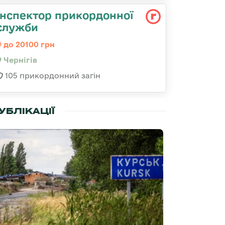
Інспектор прикордонної
служби
до 20100 грн
Чернігів
105 прикордонний загін
УБЛІКАЦІЇ