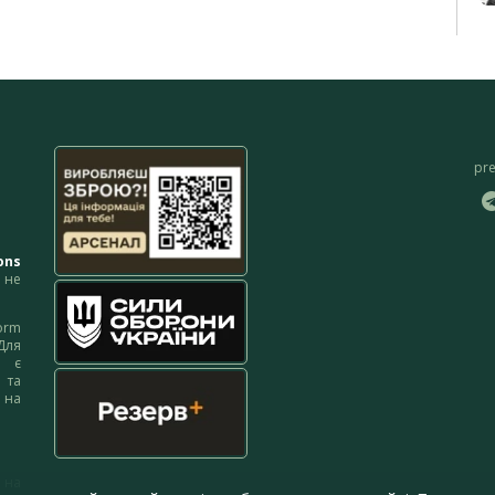
pr
ons
не
orm
Для
м є
 та
 на
 на