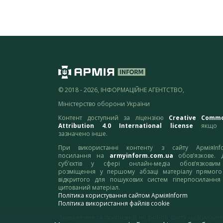
© 2018 - 2026, ІНФОРМАЦІЙНЕ АГЕНТСТВО,
Міністерство оборони України
Контент доступний за ліцензією
Creative Comm
Attribution 4.0 International license
якщо 
зазначено інше.
При використанні контенту з сайту АрміяInf
посилання на
armyinform.com.ua
обов’язкове. 
суб’єктів у сфері онлайн-медіа обов’язкови
розміщення у першому абзаці матеріалу прямого
відкритого для пошукових систем гіперпосилання
цитований матеріал.
Політика користування сайтом АрміяInform
Політика використання файлів cookie
Зауваження та пропозиції по роботі сайту надсилайте