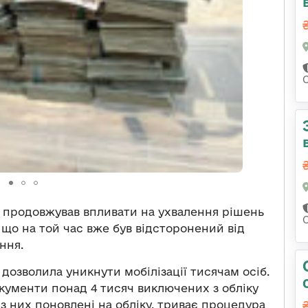
К продовжував впливати на ухвалення рішень
 що на той час вже був відсторонений від
ння.
дозволила уникнути мобілізації тисячам осіб.
кументи понад 4 тисяч виключених з обліку
 з них поновлені на обліку, триває процедура