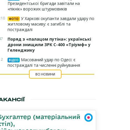
Президентської бригади завітали на
«пікнік» ворожих штурмовиків
:10
У Харкові окупанти завдали удару по
ФОТО
житловому масиву: є загиблі та
постраждалі
47
Поряд з «палацом путіна»: українські
дрони знищили ЗРК С-400 «Тріумф» у
Геленджику
12
Масований удар по Одесі: є
ВІДЕО
постраждалі та численні руйнування
ВСІ НОВИНИ
АКАНСІЇ
Бухгалтер (матеріальний
стіл),