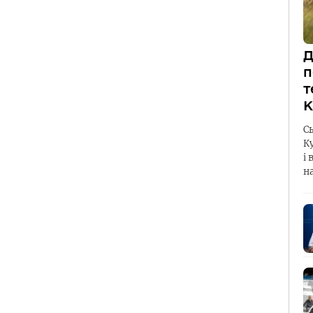
Д
п
т
К
С
К
і 
н