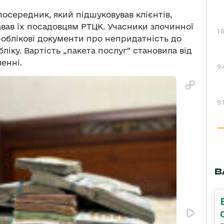
осередник, який підшуковував клієнтів,
авав їх посадовцям РТЦК. Учасники злочинної
10
-облікові документи про непридатність до
ліку. Вартість „пакета послуг“ становила від
ленні.
9:
9:
В