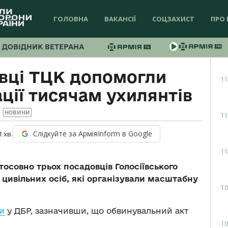
ГОЛОВНА
ВАКАНСІЇ
СОЦЗАХИСТ
ПРО 
ДОВІДНИК ВЕТЕРАНА
овці ТЦК допомогли
11
ції тисячам ухилянтів
НОВИНИ
11
Слідкуйте за АрміяInform в Google
1
хв.
11
осовно трьох посадовців Голосіївського
 цивільних осіб, які організували масштабну
10
и
у ДБР, зазначивши, що обвинувальний акт
10