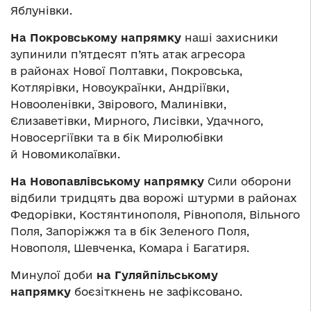
Яблунівки.
На Покровському напрямку
наші захисники
зупинили п’ятдесят п’ять атак агресора
в районах Нової Полтавки, Покровська,
Котлярівки, Новоукраїнки, Андріївки,
Новооленівки, Звірового, Малинівки,
Єлизаветівки, Мирного, Лисівки, Удачного,
Новосергіївки та в бік Миролюбівки
й Новомиколаївки.
На Новопавлівському напрямку
Сили оборони
відбили тридцять два ворожі штурми в районах
Федорівки, Костянтинополя, Рівнополя, Вільного
Поля, Запоріжжя та в бік Зеленого Поля,
Новополя, Шевченка, Комара і Багатиря.
Минулої доби
на Гуляйпільському
напрямку
боєзіткнень не зафіксовано.