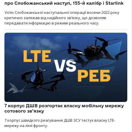
про Слобожанський наступ, 155-й калібр і Starlink
Успіх Слобожанської наступальної операції восени 2022 року
критично залежав від надійного зв’язку, що дозволяв
передавати інформацію в режимі реального часу.
7 корпус ДШВ розгортає власну мобільну мережу
сотового зв’язку
7 корпус швидкого реагування ДШВ ЗСУ тестує власну LTE-
мережу на лінії фронту.