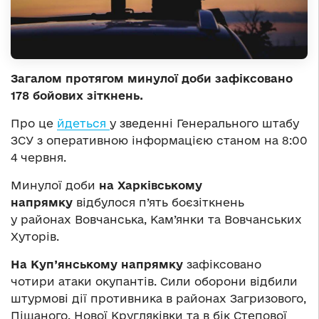
Загалом протягом минулої доби зафіксовано
178 бойових зіткнень.
Про це
йдеться
у зведенні Генерального штабу
ЗСУ з оперативною інформацією станом на 8:00
4 червня.
Минулої доби
на Харківському
напрямку
відбулося п’ять боєзіткнень
у районах Вовчанська, Кам’янки та Вовчанських
Хуторів.
На Куп’янському напрямку
зафіксовано
чотири атаки окупантів. Сили оборони відбили
штурмові дії противника в районах Загризового,
Піщаного, Нової Кругляківки та в бік Степової