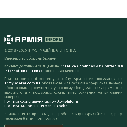
© 2018 - 2026, ІНФОРМАЦІЙНЕ АГЕНТСТВО,
Міністерство оборони України
Контент доступний за ліцензією
Creative Commons Attribution 4.0
International license
якщо не зазначено інше.
При використанні контенту з сайту АрміяInform посилання на
armyinform.com.ua
обов’язкове. Для суб’єктів у сфері онлайн-медіа
обов’язковим є розміщення у першому абзаці матеріалу прямого та
відкритого для пошукових систем гіперпосилання на цитований
матеріал.
Політика користування сайтом АрміяInform
Політика використання файлів cookie
Зауваження та пропозиції по роботі сайту надсилайте на адресу:
webmaster@armyinform.com.ua