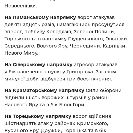
Новоселівки.
На Лиманському напрямку
ворог атакував
дев’ятнадцять разів, намагаючись просунутися
вперед поблизу Колодязів, Зеленої Долини,
Торського та в напрямку Глущенкового, Ольгівки,
Середнього, Вовчого Яру, Чернещини, Карпівки,
Нового Миру.
На Сіверському напрямку
агресор атакував
у бік населеного пункту Григорівка. Загалом
минулої доби відбулося три боєзіткнення.
На Краматорському напрямку
Сили оборони
відбили шість ворожих штурмів у районі
Часового Яру та в бік Білої Гори.
На Торецькому напрямку
ворог здійснив
шістнадцять атак у районах Кримського,
Русиного Яру, Дружби, Торецька та в бік