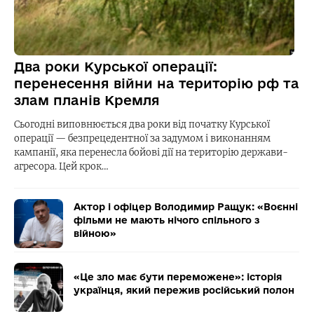
Два роки Курської операції:
перенесення війни на територію рф та
злам планів Кремля
Сьогодні виповнюється два роки від початку Курської
операції — безпрецедентної за задумом і виконанням
кампанії, яка перенесла бойові дії на територію держави-
агресора. Цей крок…
Актор і офіцер Володимир Ращук: «Воєнні
фільми не мають нічого спільного з
війною»
«Це зло має бути переможене»: історія
українця, який пережив російський полон