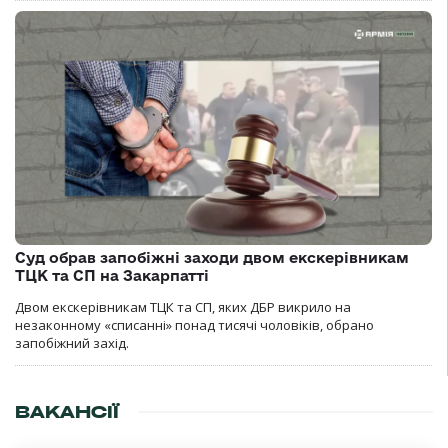
Суд обрав запобіжні заходи двом екскерівникам
ТЦК та СП на Закарпатті
Двом екскерівникам ТЦК та СП, яких ДБР викрило на
незаконному «списанні» понад тисячі чоловіків, обрано
запобіжний захід.
ВАКАНСІЇ