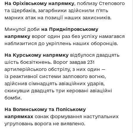
На Оріхівському напрямку
, поблизу Степового
та Щербаків, загарбники здійснили п’ять
марних атак на позиції наших захисників.
Минулої доби
на Придніпровському
напрямку
ворог один раз без успіху намагався
наблизитися до укріплень наших оборонців.
На Курському напрямку
відбулося двадцять
шість боєзіткнень. Ворог завдав 231
артилерійського обстрілу, з них один —
із реактивної системи залпового вогню,
здійснив сімнадцять авіаційних ударів,
скинувши двадцять три керовані авіаційні
бомби.
На Волинському та Поліському
напрямках
ознак формування наступальних
угруповань ворога не виявлено.