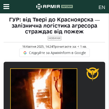
EN
ГУР: від Твері до Красноярска ―
залізнична логістика агресора
страждає від пожеж
НОВИНИ
16 Квітня 2025, 14:24
Прочитаєте за:
< 1
хв.
Слідкуйте за АрміяInform в Google