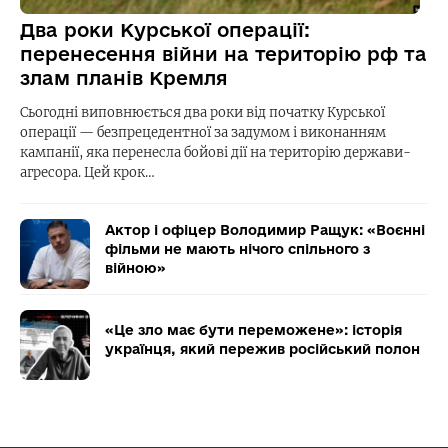
Два роки Курської операції:
перенесення війни на територію рф та
злам планів Кремля
Сьогодні виповнюється два роки від початку Курської
операції — безпрецедентної за задумом і виконанням
кампанії, яка перенесла бойові дії на територію держави-
агресора. Цей крок…
Актор і офіцер Володимир Ращук: «Воєнні
фільми не мають нічого спільного з
війною»
«Це зло має бути переможене»: історія
українця, який пережив російський полон