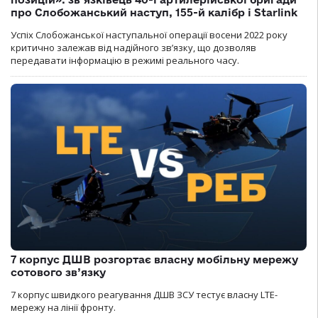
про Слобожанський наступ, 155-й калібр і Starlink
Успіх Слобожанської наступальної операції восени 2022 року
критично залежав від надійного зв’язку, що дозволяв
передавати інформацію в режимі реального часу.
7 корпус ДШВ розгортає власну мобільну мережу
сотового зв’язку
7 корпус швидкого реагування ДШВ ЗСУ тестує власну LTE-
мережу на лінії фронту.