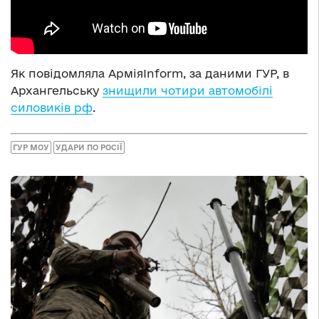
Як повідомляла АрміяInform, за даними ГУР, в
Архангельську
знищили чотири автомобілі
силовиків рф
.
ГУР МОУ
УДАРИ ПО РОСІЇ