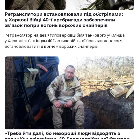
Ретранслятори встановлювали під обстрілами:
у Харкові бійці 40-ї артбригади забезпечили
зв’язок попри вогонь ворожих снайперів
Ретранслятор на дев’ятиповерхівці біля танкового училища
у Харкові зв’язківцям 40-ї артилерійської бригади довелося
встановлювати під вогнем ворожих снайперів.
«Треба йти далі, бо нехороші люди відходять з
позицій»: зв’язківець 40-ї артилерійської бригади