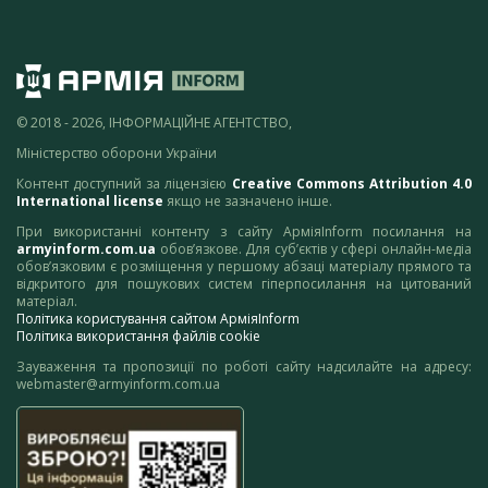
© 2018 - 2026, ІНФОРМАЦІЙНЕ АГЕНТСТВО,
Міністерство оборони України
Контент доступний за ліцензією
Creative Commons Attribution 4.0
International license
якщо не зазначено інше.
При використанні контенту з сайту АрміяInform посилання на
armyinform.com.ua
обов’язкове. Для суб’єктів у сфері онлайн-медіа
обов’язковим є розміщення у першому абзаці матеріалу прямого та
відкритого для пошукових систем гіперпосилання на цитований
матеріал.
Політика користування сайтом АрміяInform
Політика використання файлів cookie
Зауваження та пропозиції по роботі сайту надсилайте на адресу:
webmaster@armyinform.com.ua