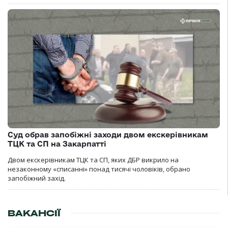
Суд обрав запобіжні заходи двом екскерівникам
ТЦК та СП на Закарпатті
Двом екскерівникам ТЦК та СП, яких ДБР викрило на
незаконному «списанні» понад тисячі чоловіків, обрано
запобіжний захід.
ВАКАНСІЇ