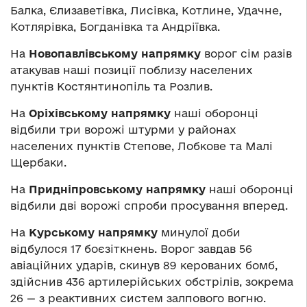
Балка, Єлизаветівка, Лисівка, Котлине, Удачне,
Котлярівка, Богданівка та Андріївка.
На
Новопавлівському напрямку
ворог сім разів
атакував наші позиції поблизу населених
пунктів Костянтинопіль та Розлив.
На
Оріхівському напрямку
наші оборонці
відбили три ворожі штурми у районах
населених пунктів Степове, Лобкове та Малі
Щербаки.
На
Придніпровському напрямку
наші оборонці
відбили дві ворожі спроби просування вперед.
На
Курському напрямку
минулої доби
відбулося 17 боєзіткнень. Ворог завдав 56
авіаційних ударів, скинув 89 керованих бомб,
здійснив 436 артилерійських обстрілів, зокрема
26 — з реактивних систем залпового вогню.