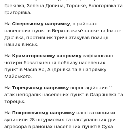
Греківка, Зелена Долина, Торське, Білогорівка та
Григорівка.
На
Сіверському напрямку
, в районах
населених пунктів Верхньокам’янське та Івано-
Дар’ївка, противник тричі атакував позиції
наших військ.
На
Краматорському напрямку
зафіксовано
чотири боєзіткнення поблизу населених
пунктів Часів Яр, Андріївка та в напрямку
Майського.
На
Торецькому напрямку
ворог здійснив 11
атак неподалік населених пунктів Озарянівка та
Торецьк.
На
Покровському напрямку
наші захисники
зупинили 28 штурмових та наступальних дій
агресора в районах населених пунктів Суха