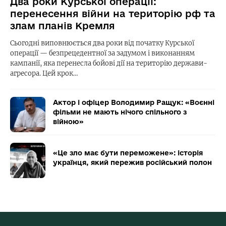
Два роки Курської операції:
перенесення війни на територію рф та
злам планів Кремля
Сьогодні виповнюється два роки від початку Курської
операції — безпрецедентної за задумом і виконанням
кампанії, яка перенесла бойові дії на територію держави-
агресора. Цей крок…
Актор і офіцер Володимир Ращук: «Воєнні
фільми не мають нічого спільного з
війною»
«Це зло має бути переможене»: історія
українця, який пережив російський полон