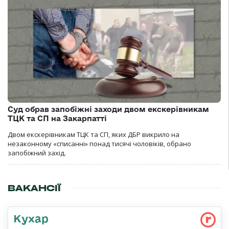
Суд обрав запобіжні заходи двом екскерівникам
ТЦК та СП на Закарпатті
Двом екскерівникам ТЦК та СП, яких ДБР викрило на
незаконному «списанні» понад тисячі чоловіків, обрано
запобіжний захід.
ВАКАНСІЇ
Кухар