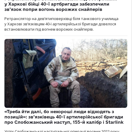
у Харкові бійці 40-ї артбригади забезпечили
зв’язок попри вогонь ворожих снайперів
Ретранслятор на дев’ятиповерхівці біля танкового училища
у Харкові зв’язківцям 40-ї артилерійської бригади довелося
встановлювати під вогнем ворожих снайперів.
«Треба йти далі, бо нехороші люди відходять з
позицій»: зв’язківець 40-ї артилерійської бригади
про Слобожанський наступ, 155-й калібр і Starlink
Успіх Слобожанської наступальної операції восени 2022 року