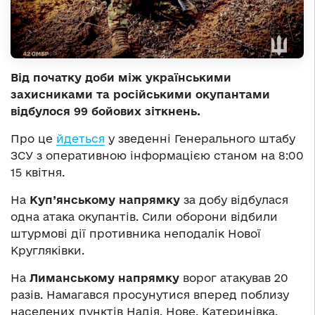
Від початку доби між українськими
захисниками та російськими окупантами
відбулося 99 бойових зіткнень.
Про це
йдеться
у зведенні Генерального штабу
ЗСУ з оперативною інформацією станом на 8:00
15 квітня.
На
Куп’янському напрямку
за добу відбулася
одна атака окупантів. Сили оборони відбили
штурмові дії противника неподалік Нової
Кругляківки.
На
Лиманському напрямку
ворог атакував 20
разів. Намагався просунутися вперед поблизу
населених пунктів Надія, Нове, Катеринівка,