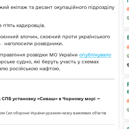
жий екіпаж та десант окупаційного підрозділу
п’ять кадировців.
воєнний злочин, скоєний проти українського
― наголосили розвідники.
управління розвідки МО України
опублікувало
орське судно, які беруть участь у схемах
івлю російською нафтою.
 СПБ установку «Сиваш» в Чорному морі —
діли Сил оборони України уразили низку важливих об’єктів