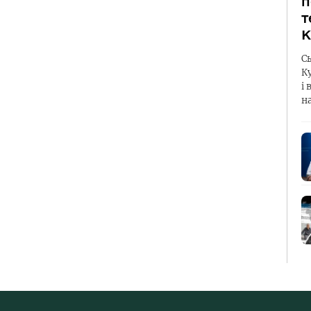
п
т
К
С
К
і 
н