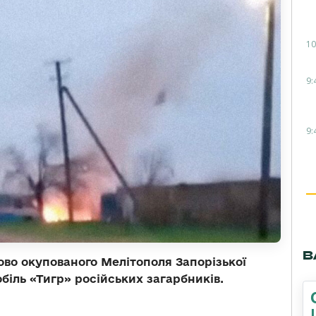
10
9:
9:
В
ово окупованого Мелітополя Запорізької
біль «Тигр» російських загарбників.