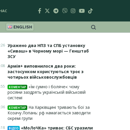
НАС
ENGLISH
:26
Уражено два НПЗ та СПБ установку
«Сиваш» в Чорному морі — Генштаб
ЗСУ
:08
Армія+ виповнилося два роки:
застосунком користуються троє з
чотирьох військовослужбовців
:55
«Їм сумно і боляче»: чому
КОМЕНТАР
росіяни заздрять українській військовій
системі
:36
На Харківщині тривають бої за
КОМЕНТАР
Козачу Лопань: рф намагається заводити
окремі групи
:18
«МоЛоЧКа» триває: СБС уразили
ВІДЕО