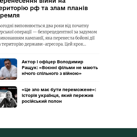
еренесення війни на
ериторію рф та злам планів
ремля
ьогодні виповнюється два роки від початку
урської операції — безпрецедентної за задумом
виконанням кампанії, яка перенесла бойові дії
а територію держави-агресора. Цей крок…
Актор і офіцер Володимир
Ращук: «Воєнні фільми не мають
нічого спільного з війною»
«Це зло має бути переможене»:
історія українця, який пережив
російський полон