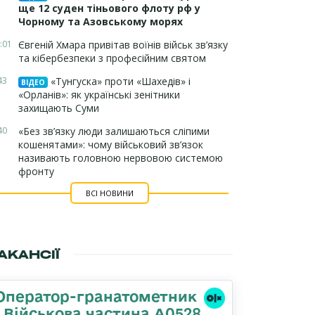
ще 12 суден тіньового флоту рф у
Чорному та Азовському морях
:01
Євгеній Хмара привітав воїнів військ зв’язку
та кібербезпеки з професійним святом
43
«Тунгуска» проти «Шахедів» і
ВІДЕО
«Орланів»: як українські зенітники
захищають Суми
40
«Без зв’язку люди залишаються сліпими
кошенятами»: чому військовий зв’язок
називають головною нервовою системою
фронту
ВСІ НОВИНИ
АКАНСІЇ
Оператор-гранатометник
| Військова частина А0528