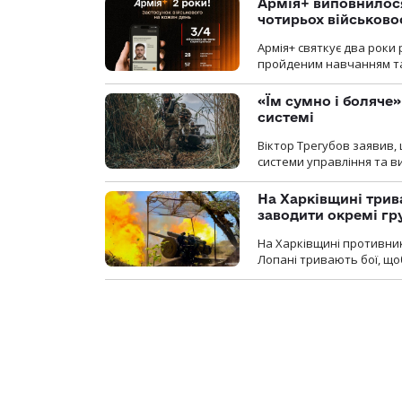
Армія+ виповнилося
чотирьох військов
Армія+ святкує два роки 
пройденим навчанням та
«Їм сумно і боляче»
системі
Віктор Трегубов заявив, 
системи управління та в
На Харківщині трив
заводити окремі гр
На Харківщині противник
Лопані тривають бої, щоб