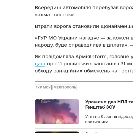
Всередині автомобіля перебував воро
«ахмат восток».
Втрати ворога становили щонайменше 
«ГУР МО України нагадує ― за кожен 
народу, буде справедлива відплата», 
Як повідомляла АрміяInform, Головне 
дані
про 11 російських капітанів і 31 м
обходу санкційних обмежень на торг
ГУР МОУ
МЕЛІТОПОЛЬ
Уражено два НПЗ та
Генштаб ЗСУ
У ніч на 8 серпня підроз
противника.