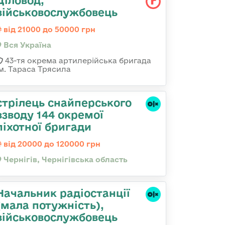
Діловод,
військовослужбовець
від 21000 до 50000 грн
Вся Україна
43-тя окрема артилерійська бригада
ім. Тараса Трясила
стрілець снайперського
взводу 144 окремої
піхотної бригади
від 20000 до 120000 грн
Чернігів, Чернігівська область
Начальник pадіостанції
(мала потужність),
військовослужбовець