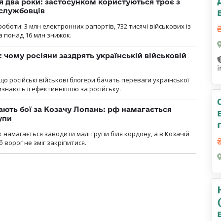
 два роки: застосунком користуються троє з
ослужбовців
роботи: 3 млн електронних рапортів, 732 тисячі військових із
 понад 16 млн знижок.
: чому росіяни заздрять українській військовій
що російські військові блогери бачать переваги української
изнають її ефективнішою за російську.
ають бої за Козачу Лопань: рф намагається
упи
 намагається заводити малі групи біля кордону, а в Козачій
 ворог не зміг закріпитися.