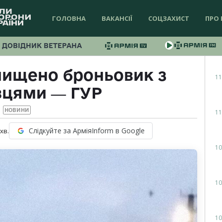
ГОЛОВНА
ВАКАНСІЇ
СОЦЗАХИСТ
ПРО 
ДОВІДНИК ВЕТЕРАНА
нищено броньовик з
11
вцями ― ГУР
НОВИНИ
11
Слідкуйте за АрміяInform в Google
хв.
10
10
10