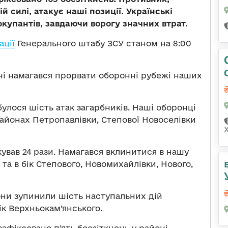
 силі, атакує наші позиції. Українські
купантів, завдаючи ворогу значних втрат.
ації
Генерального штабу ЗСУ станом на 8:00
чі намагався прорвати оборонні рубежі наших
улося шість атак загарбників. Наші оборонці
айонах Петропавлівки, Степової Новоселівки
ував 24 рази. Намагався вклинитися в нашу
та в бік Степового, Новомихайлівки, Нового,
ни зупинили шість наступальних дій
бік Верхньокам’янського.
афіксовано п’ять боєзіткнень у районі