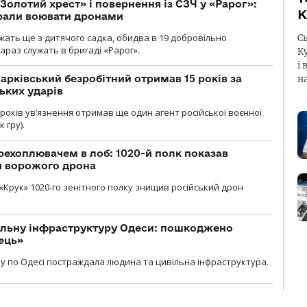
Золотий хрест» і повернення із СЗЧ у «Рарог»:
К
брали воювати дронами
ужать ще з дитячого садка, обидва в 19 добровільно
С
зараз служать в бригаді «Рарог».
К
і 
арківський безробітний отримав 15 років за
н
ьких ударів
років увʼязнення отримав ще один агент російської воєнної
 гру).
рехоплювачем в лоб: 1020-й полк показав
я ворожого дрона
«Крук» 1020-го зенітного полку знищив російський дрон
вільну інфраструктуру Одеси: пошкоджено
ець»
у по Одесі постраждала людина та цивільна інфраструктура.