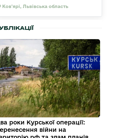
Ков'ярі, Львівська область
УБЛІКАЦІЇ
ва роки Курської операції:
еренесення війни на
ериторію рф та злам планів