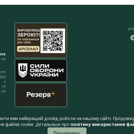
pr
ons
не
orm
Для
м є
 та
 на
 на
чити вам найкращий досвід роботи на нашому сайті. Продовжу
я файлів cookie. Детальніше про
політику використання фай
Погоджуюсь