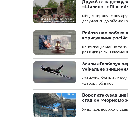
Дружба з садочку, «
«Ширан» і «Пін» о
Бійці «Ширан» і «Пін» др
долучились до війська і 
Робота над собою: х
коригування російс
Конфіскацію майна та 15 
розвідки (більш відомої як
Збили «Герберу» пе
унікальне знищенн
«Хенкок», боєць екіпажу 
ударом лоб в лоб.
Ворог атакував ци
стадіон «Чорномор
Унаслідок ворожого удар