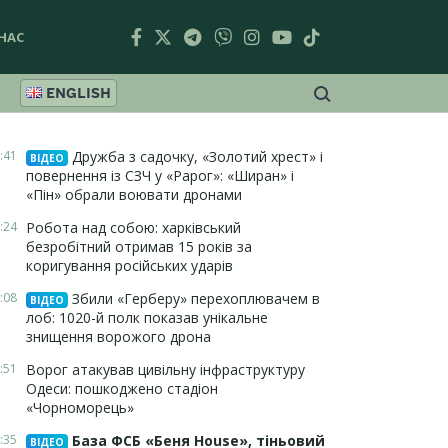
НАС
ENGLISH
:41
Дружба з садочку, «Золотий хрест» і
ВІДЕО
повернення із СЗЧ у «Рарог»: «Ширан» і
«Пін» обрали воювати дронами
:24
Робота над собою: харківський
безробітний отримав 15 років за
коригування російських ударів
:08
Збили «Герберу» перехоплювачем в
ВІДЕО
лоб: 1020-й полк показав унікальне
знищення ворожого дрона
:51
Ворог атакував цивільну інфраструктуру
Одеси: пошкоджено стадіон
«Чорноморець»
:35
База ФСБ «Беня House», тіньовий
ВІДЕО