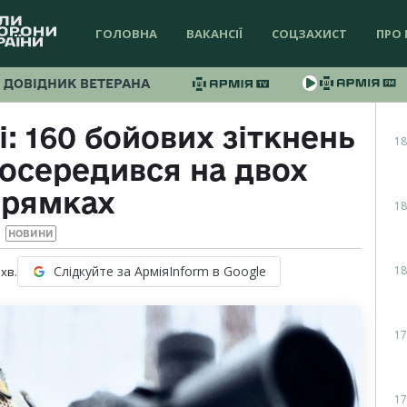
ГОЛОВНА
ВАКАНСІЇ
СОЦЗАХИСТ
ПРО 
ДОВІДНИК ВЕТЕРАНА
: 160 бойових зіткнень
18
зосередився на двох
прямках
18
НОВИНИ
18
Слідкуйте за АрміяInform в Google
хв.
17
17