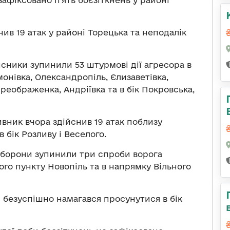
ив 19 атак у районі Торецька та неподалік
сники зупинили 53 штурмові дії агресора в
нівка, Олександропіль, Єлизаветівка,
Преображенка, Андріївка та в бік Покровська,
вник вчора здійснив 19 атак поблизу
 бік Розливу і Веселого.
борони зупинили три спроби ворога
го пункту Новопіль та в напрямку Вільного
і безуспішно намагався просунутися в бік