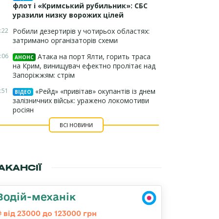
флот і «Кримський рубильник»: СБС
уразили низку ворожих цілей
:22
Робили дезертирів у чотирьох областях:
затримано організаторів схеми
:06
Атака на порт Ялти, горить траса
АНОНС
на Крим, винищувач ефектно пролітає над
Запоріжжям: стрім
:51
«Рейд» «привітав» окупантів із днем
ВІДЕО
залізничних військ: уражено локомотиви
росіян
ВСІ НОВИНИ
АКАНСІЇ
Водій-механік
від 23000 до 123000 грн