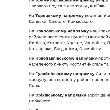
Часового Яру та в напрямку Диліївки.
На
Торецькому напрямку
ворог здійсн
Диліївки, Дачного, Кримського.
На
Покровському напрямку
наші захи
районах населених пунктів Пантелеймо
Лисівка, Котлине, Удачне, Успенівка, 
Котлярівки, Богданівки, Олексіївки.
На
Новопавлівському напрямку
проти
населеного пункту Костянтинопіль та в
На
Гуляйпільському напрямку
Сили о
просунутися вперед у районі населено
Поля.
На
Оріхівському напрямку
ворог двіч
Лобкового.