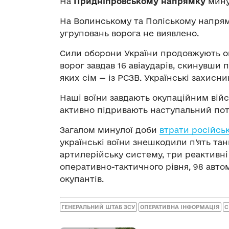
На
Придніпровському напрямку
минул
На Волинському та Поліському напря
угруповань ворога не виявлено.
Сили оборони України продовжують 
ворог завдав 16 авіаударів, скинувши 
яких сім — із РСЗВ. Українські захисн
Наші воїни завдають окупаційним війсь
активно підривають наступальний поте
Загалом минулої доби
втрати російськ
українські воїни знешкодили п’ять тан
артилерійську систему, три реактивні
оперативно-тактичного рівня, 98 авто
окупантів.
ГЕНЕРАЛЬНИЙ ШТАБ ЗСУ
ОПЕРАТИВНА ІНФОРМАЦІЯ
С