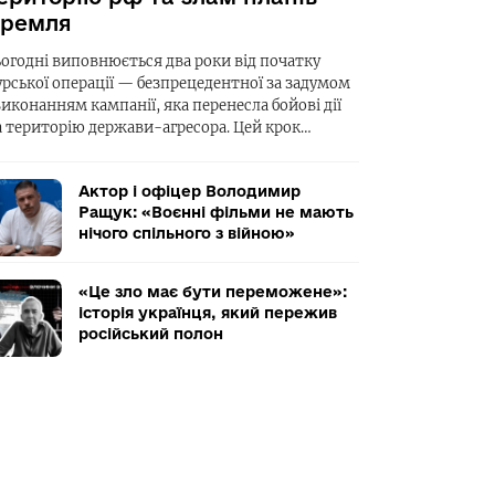
ремля
ьогодні виповнюється два роки від початку
урської операції — безпрецедентної за задумом
виконанням кампанії, яка перенесла бойові дії
а територію держави-агресора. Цей крок…
Актор і офіцер Володимир
Ращук: «Воєнні фільми не мають
нічого спільного з війною»
«Це зло має бути переможене»:
історія українця, який пережив
російський полон