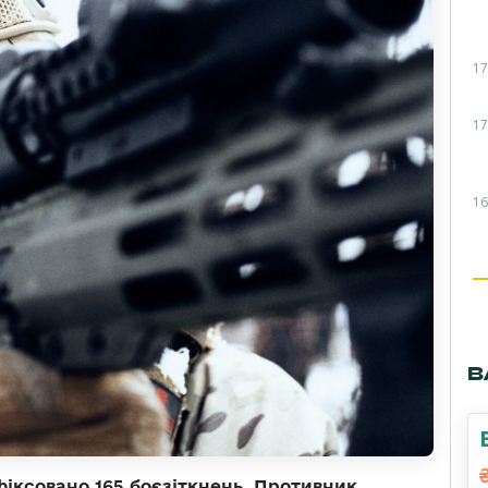
17
17
16
В
іксовано 165 боєзіткнень. Противник,