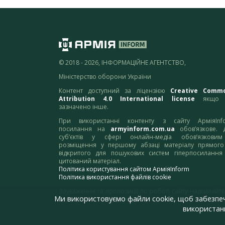
© 2018 - 2026, ІНФОРМАЦІЙНЕ АГЕНТСТВО,
Міністерство оборони України
Контент доступний за ліцензією
Creative Comm
Attribution 4.0 International license
якщо 
зазначено інше.
При використанні контенту з сайту АрміяInf
посилання на
armyinform.com.ua
обов’язкове. 
суб’єктів у сфері онлайн-медіа обов’язкови
розміщення у першому абзаці матеріалу прямого
відкритого для пошукових систем гіперпосилання
цитований матеріал.
Політика користування сайтом АрміяInform
Політика використання файлів cookie
Зауваження та пропозиції по роботі сайту надсилайте
Ми використовуємо файли cookie, щоб забезпе
адресу:
webmaster@armyinform.com.ua
використанн