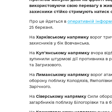
використовуючи свою перевагу в живій
захисники стійко стримують натиск о
Про це йдеться в
оперативній інформ
25 березня.
На
Харківському напрямку
ворог три
захисників у бік Вовчанська.
На
Куп’янському напрямку
вчора відб
зупинили штурмові дії противника в р
та Загризового.
На
Лиманському напрямку
ворог атак
оборону поблизу Колодязів, Ямполівки 
Зарічного.
На
Сіверському напрямку
Сили оборо
загарбників поблизу Білогорівки та в 
На
Краматорському напрямку
вчора з