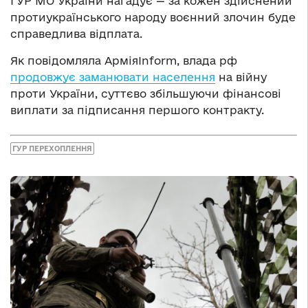
ГУР МО України нагадує — за кожен здійснений
протиукраїнського народу воєнний злочин буде
справедлива відплата.
Як повідомляла АрміяInform, влада рф
продовжує заманювати населення
на війну
проти України, суттєво збільшуючи фінансові
виплати за підписання першого контракту.
ГУР ПЕРЕХОПЛЕННЯ