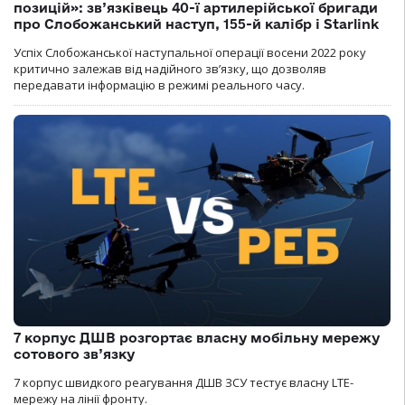
позицій»: зв’язківець 40-ї артилерійської бригади
про Слобожанський наступ, 155-й калібр і Starlink
Успіх Слобожанської наступальної операції восени 2022 року
критично залежав від надійного зв’язку, що дозволяв
передавати інформацію в режимі реального часу.
7 корпус ДШВ розгортає власну мобільну мережу
сотового зв’язку
7 корпус швидкого реагування ДШВ ЗСУ тестує власну LTE-
мережу на лінії фронту.