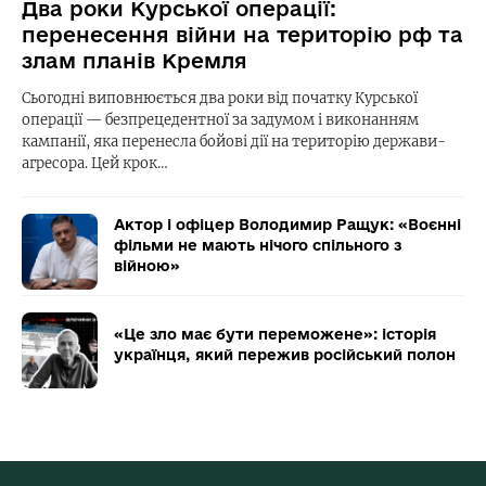
Два роки Курської операції:
перенесення війни на територію рф та
злам планів Кремля
Сьогодні виповнюється два роки від початку Курської
операції — безпрецедентної за задумом і виконанням
кампанії, яка перенесла бойові дії на територію держави-
агресора. Цей крок…
Актор і офіцер Володимир Ращук: «Воєнні
фільми не мають нічого спільного з
війною»
«Це зло має бути переможене»: історія
українця, який пережив російський полон