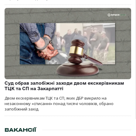
Суд обрав запобіжні заходи двом екскерівникам
ТЦК та СП на Закарпатті
Двом екскерівникам ТЦК та СП, яких ДБР викрило на
незаконному «списанні» понад тисячі чоловіків, обрано
запобіжний захід.
ВАКАНСІЇ