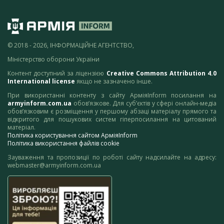
© 2018 - 2026, ІНФОРМАЦІЙНЕ АГЕНТСТВО,
Міністерство оборони України
Контент доступний за ліцензією
Creative Commons Attribution 4.0
International license
якщо не зазначено інше.
При використанні контенту з сайту АрміяInform посилання на
armyinform.com.ua
обов’язкове. Для суб’єктів у сфері онлайн-медіа
обов’язковим є розміщення у першому абзаці матеріалу прямого та
відкритого для пошукових систем гіперпосилання на цитований
матеріал.
Політика користування сайтом АрміяInform
Політика використання файлів cookie
Зауваження та пропозиції по роботі сайту надсилайте на адресу:
webmaster@armyinform.com.ua