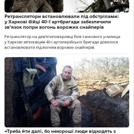
Ретранслятори встановлювали під обстрілами:
у Харкові бійці 40-ї артбригади забезпечили
зв’язок попри вогонь ворожих снайперів
Ретранслятор на дев’ятиповерхівці біля танкового училища
у Харкові зв’язківцям 40-ї артилерійської бригади довелося
встановлювати під вогнем ворожих снайперів.
«Треба йти далі, бо нехороші люди відходять з