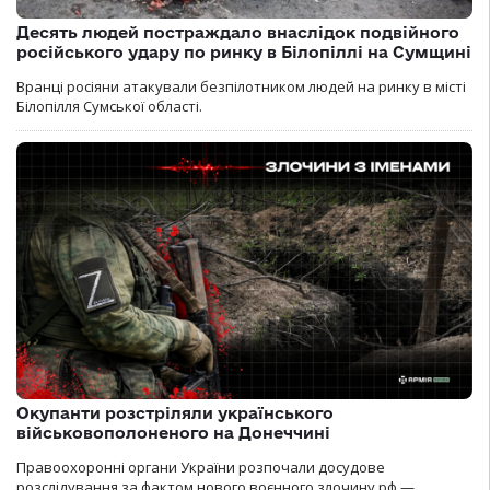
Десять людей постраждало внаслідок подвійного
російського удару по ринку в Білопіллі на Сумщині
Вранці росіяни атакували безпілотником людей на ринку в місті
Білопілля Сумської області.
Окупанти розстріляли українського
військовополоненого на Донеччині
Правоохоронні органи України розпочали досудове
розслідування за фактом нового воєнного злочину рф —