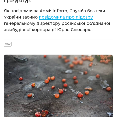
прокуратур.
Як повідомляла АрміяInform, Служба безпеки
України заочно
повідомила про підозру
генеральному директору російської Об’єднаної
авіабудівної корпорації Юрію Слюсарю.
СБУ