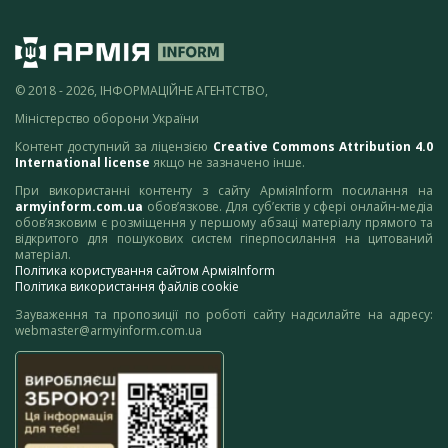
© 2018 - 2026, ІНФОРМАЦІЙНЕ АГЕНТСТВО,
Міністерство оборони України
Контент доступний за ліцензією
Creative Commons Attribution 4.0
International license
якщо не зазначено інше.
При використанні контенту з сайту АрміяInform посилання на
armyinform.com.ua
обов’язкове. Для суб’єктів у сфері онлайн-медіа
обов’язковим є розміщення у першому абзаці матеріалу прямого та
відкритого для пошукових систем гіперпосилання на цитований
матеріал.
Політика користування сайтом АрміяInform
Політика використання файлів cookie
Зауваження та пропозиції по роботі сайту надсилайте на адресу:
webmaster@armyinform.com.ua