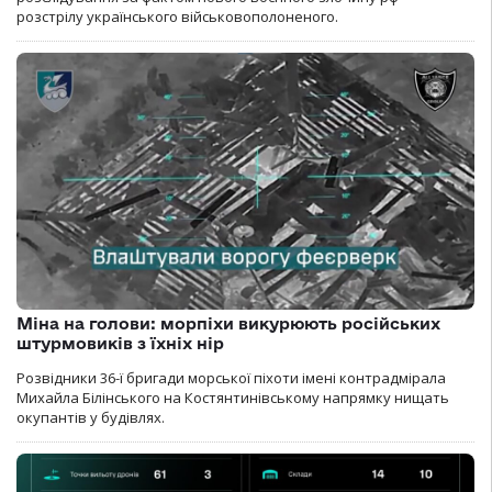
розстрілу українського військовополоненого.
Міна на голови: морпіхи викурюють російських
штурмовиків з їхніх нір
Розвідники 36-ї бригади морської піхоти імені контрадмірала
Михайла Білінського на Костянтинівському напрямку нищать
окупантів у будівлях.