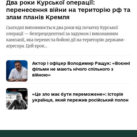
Два роки Курської операції:
перенесення війни на територію рф та
злам планів Кремля
Сьогодні виповнюється два роки від початку Курської
операції — безпрецедентної за задумом і виконанням
кампанії, яка перенесла бойові дії на територію держави-
агресора. Цей крок…
Актор і офіцер Володимир Ращук: «Воєнні
фільми не мають нічого спільного з
війною»
«Це зло має бути переможене»: історія
українця, який пережив російський полон