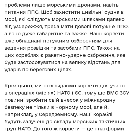
проблеми лише морськими дронами, навіть
питання ППО. Щоб захистити цивільні судна в
морі, які слідують морськими шляхами далеко
від узбережжя, треба мати доволі потужне ППО,
а воно дуже габаритне та важке. Наші корвети
вже обладнані потужним озброєнням для
ведення розвідки та засобами ППО. Також на
цих кораблях є ракетно-ударне озброєння, яке
буде застосовуватися на велику відстань для
ударів по берегових цілях.
Крім цього, ми розглядаємо корвети для участі
в операціях (місіях) НАТО і ЄС, тому що ВМС ЗСУ
повинні зробити свій внесок у міжнародну
безпеку не тільки в Чорному морі, але й,
наприклад, у Середземному. Наші кораблі
будуть залучені до складу морських тактичних
груп НАТО. До того ж корвети — це платформи