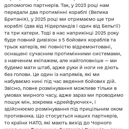
допомогою партнерів. Так, у 2023 році нам
передали два протимінні кораблі (Велика
Британія), у 2025 році ми отримаємо ще три
кораблі (два від Нідерландів і один від Бельгії)
та три катери. Тоді в нас наприкінці 2025 року
буде повний дивізіон з 5 бойових кораблів та
трьох катерів, які повністю відремонтовані,
оснащені сучасним протимінними системами,
з навченим екіпажем, але найголовніше — ми
будемо мати штаб, адже руки й ноги не діють
без голови. Це один із напрямів, які ми
набуваємо нині під час ведення бойових дій.
Звісно, повне розмінування можливе тільки в
умовах мирного часу, адже зараз ми проводимо
пошук мін, зокрема «дрейфуючих», і
здійснюємо розмінування під прицільним оком
противника. Що стосується наших партнерів,
то країни НАТО, які мають вихід до Чорного