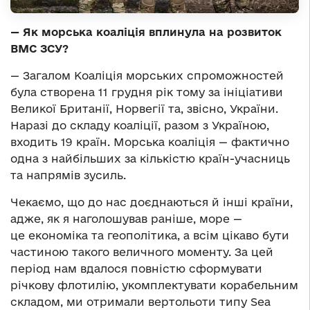
— Як морська коаліція вплинула на розвиток
ВМС ЗСУ?
— Загалом Коаліція морських спроможностей
була створена 11 грудня рік тому за ініціативи
Великої Британії, Норвегії та, звісно, України.
Наразі до складу коаліції, разом з Україною,
входить 19 країн. Морська коаліція — фактично
одна з найбільших за кількістю країн-учасниць
та напрямів зусиль.
Чекаємо, що до нас доєднаються й інші країни,
адже, як я наголошував раніше, море —
це економіка та геополітика, а всім цікаво бути
частиною такого величного моменту. За цей
період нам вдалося повністю сформувати
річкову флотилію, укомплектувати корабельним
складом, ми отримали вертольоти типу Sea