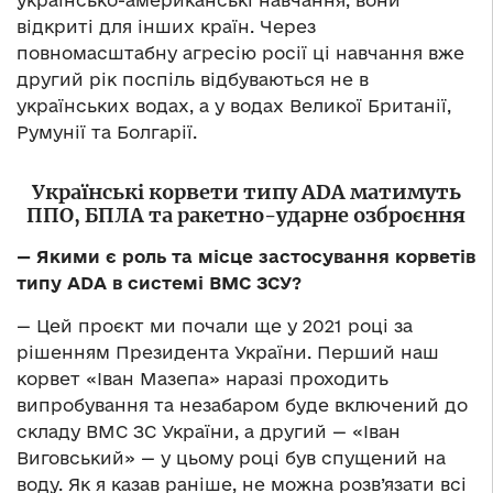
українсько-американські навчання, вони
відкриті для інших країн. Через
повномасштабну агресію росії ці навчання вже
другий рік поспіль відбуваються не в
українських водах, а у водах Великої Британії,
Румунії та Болгарії.
Українські корвети типу
ADA матимуть
ППО, БПЛА та ракетно-ударне озброєння
— Якими є роль та місце застосування корветів
типу ADA в системі ВМС ЗСУ?
— Цей проєкт ми почали ще у 2021 році за
рішенням Президента України. Перший наш
корвет «Іван Мазепа» наразі проходить
випробування та незабаром буде включений до
складу ВМС ЗС України, а другий — «Іван
Виговський» — у цьому році був спущений на
воду. Як я казав раніше, не можна розв’язати всі