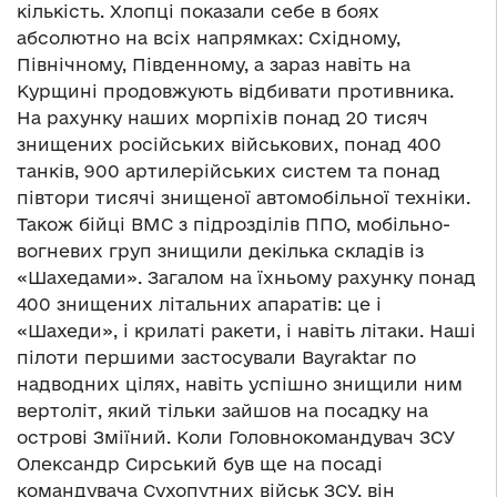
кількість. Хлопці показали себе в боях
абсолютно на всіх напрямках: Східному,
Північному, Південному, а зараз навіть на
Курщині продовжують відбивати противника.
На рахунку наших морпіхів понад 20 тисяч
знищених російських військових, понад 400
танків, 900 артилерійських систем та понад
півтори тисячі знищеної автомобільної техніки.
Також бійці ВМС з підрозділів ППО, мобільно-
вогневих груп знищили декілька складів із
«Шахедами». Загалом на їхньому рахунку понад
400 знищених літальних апаратів: це і
«Шахеди», і крилаті ракети, і навіть літаки. Наші
пілоти першими застосували Bayraktar по
надводних цілях, навіть успішно знищили ним
вертоліт, який тільки зайшов на посадку на
острові Зміїний. Коли Головнокомандувач ЗСУ
Олександр Сирський був ще на посаді
командувача Сухопутних військ ЗСУ, він