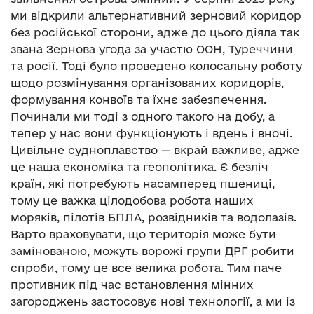
ми відкрили альтернативний зерновий коридор
без російської сторони, адже до цього діяла так
звана Зернова угода за участю ООН, Туреччини
та росії. Тоді було проведено колосальну роботу
щодо розмінування організованих коридорів,
формування конвоїв та їхнє забезпечення.
Починали ми тоді з одного такого на добу, а
тепер у нас вони функціонують і вдень і вночі.
Цивільне судноплавство — вкрай важливе, адже
це наша економіка та геополітика. Є безліч
країн, які потребують насамперед пшениці,
тому це важка цілодобова робота наших
моряків, пілотів БПЛА, розвідників та водолазів.
Варто враховувати, що територія може бути
замінованою, можуть ворожі групи ДРГ робити
спроби, тому це все велика робота. Тим паче
противник під час встановлення мінних
загороджень застосовує нові технології, а ми із