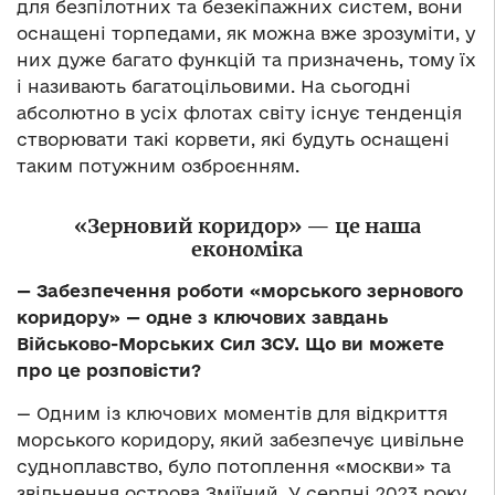
для безпілотних та безекіпажних систем, вони
оснащені торпедами, як можна вже зрозуміти, у
них дуже багато функцій та призначень, тому їх
і називають багатоцільовими. На сьогодні
абсолютно в усіх флотах світу існує тенденція
створювати такі корвети, які будуть оснащені
таким потужним озброєнням.
«
Зерновий
коридор» — це наша
економіка
— Забезпечення роботи «морського зернового
коридору» — одне з ключових завдань
Військово-Морських Сил ЗСУ. Що ви можете
про це розповісти?
— Одним із ключових моментів для відкриття
морського коридору, який забезпечує цивільне
судноплавство, було потоплення «москви» та
звільнення острова Зміїний. У серпні 2023 року