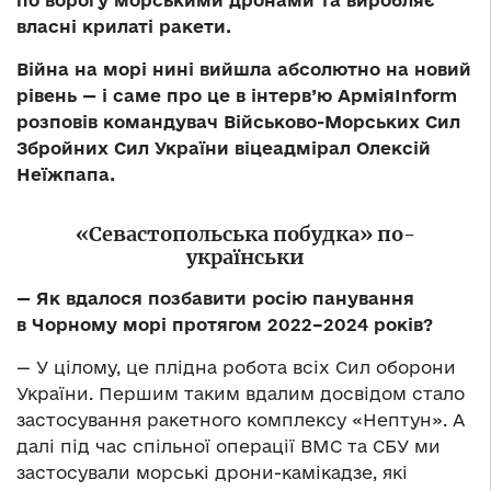
по ворогу морськими дронами та виробляє
власні крилаті ракети.
Війна на морі нині вийшла абсолютно на новий
рівень — і саме про це в інтерв’ю АрміяInform
розповів командувач Військово-Морських Сил
Збройних Сил України віцеадмірал Олексій
Неїжпапа.
«Севастопольська побудка» по-
українськи
— Як вдалося позбавити росію панування
в Чорному морі протягом 2022
–
2024 років?
— У цілому, це плідна робота всіх Сил оборони
України. Першим таким вдалим досвідом стало
застосування ракетного комплексу «Нептун». А
далі під час спільної операції ВМС та СБУ ми
застосували морські дрони-камікадзе, які