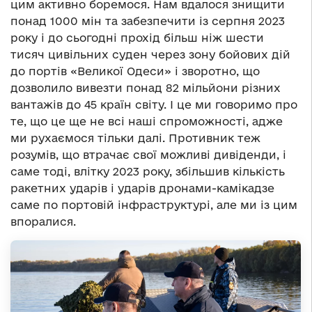
цим активно боремося. Нам вдалося знищити
понад 1000 мін та забезпечити із серпня 2023
року і до сьогодні прохід більш ніж шести
тисяч цивільних суден через зону бойових дій
до портів «Великої Одеси» і зворотно, що
дозволило вивезти понад 82 мільйони різних
вантажів до 45 країн світу. І це ми говоримо про
те, що це ще не всі наші спроможності, адже
ми рухаємося тільки далі. Противник теж
розумів, що втрачає свої можливі дивіденди, і
саме тоді, влітку 2023 року, збільшив кількість
ракетних ударів і ударів дронами-камікадзе
саме по портовій інфраструктурі, але ми із цим
впоралися.