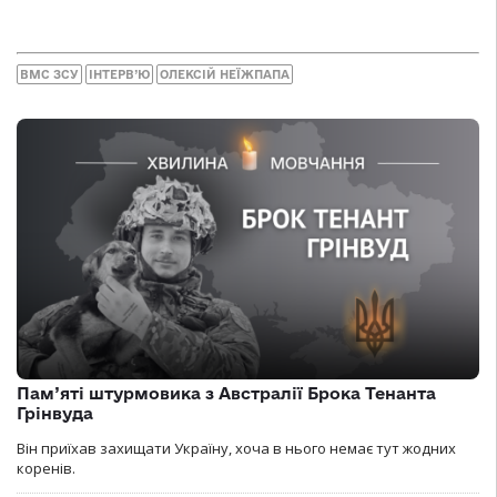
ВМС ЗСУ
ІНТЕРВ’Ю
ОЛЕКСІЙ НЕЇЖПАПА
Пам’яті штурмовика з Австралії Брока Тенанта
Грінвуда
Він приїхав захищати Україну, хоча в нього немає тут жодних
коренів.