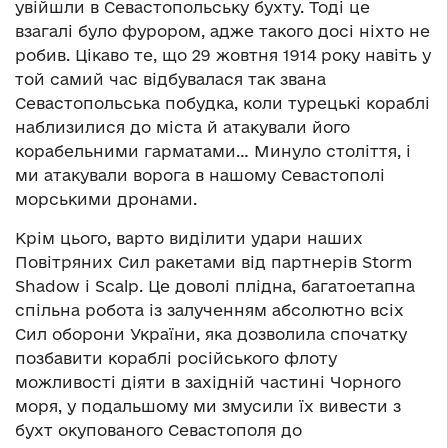
увійшли в Севастопольську бухту. Тоді це
взагалі було фурором, адже такого досі ніхто не
робив. Цікаво те, що 29 жовтня 1914 року навіть у
той самий час відбувалася так звана
Севастопольська побудка, коли турецькі кораблі
наблизилися до міста й атакували його
корабельними гарматами… Минуло століття, і
ми атакували ворога в нашому Севастополі
морськими дронами.
Крім цього, варто виділити удари наших
Повітряних Сил ракетами від партнерів Storm
Shadow і Scalp. Це доволі плідна, багатоетапна
спільна робота із залученням абсолютно всіх
Сил оборони України, яка дозволила спочатку
позбавити кораблі російського флоту
можливості діяти в західній частині Чорного
моря, у подальшому ми змусили їх вивести з
бухт окупованого Севастополя до