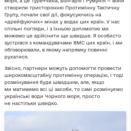
моря, а це Туреччина, Болгарія і Румунія — вони
створили тристоронню Протимінну Тактичну
Групу, почали свої дії, фокусуючись на
«дрейфуючих» мінах у водах цих країн. У нас
спільні погляди, і з їхньою допомогою ми
можемо це здійснити ще швидше. Я особисто
зустрівся з командувачами ВМС цих країн, і ми
обговорювали, в якому напрямку повинні
рухатися.
Звісно, партнери можуть допомогти провести
широкомасштабну протимінну операцію, і тоді
розмінування буде швидшим, але, якщо
ми матимемо всі ці засоби, то самі розмінуємо
українські води Чорного моря, просто
не настільки швидко.