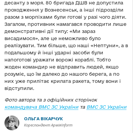
десанту з моря. 80 бригада ДШВ не допустила
проходження у Вознесенськ, а інші підрозділи
разом з морпіхами були готові у разі чого діяти.
Загалом, противник намагався проводити лише
демонстративні дії типу: «Ми зараз
висадимося», але це неможливо було
реалізувати. Тим більше, що наші «Нептуни», а в
подальшому й інші ударні засоби були
напоготові уражати ворожі кораблі. Тобто
жоден командир не відправить людей, якщо
розуміє, що їм далеко до нашого берега, а по
них уже прилітає крилата ракета, тому вони і
відступили.
Фото автора та з офіційних сторінок
командувача ВМС ЗС України
та
ВМС ЗС України
ОЛЬГА ВІКАРЧУК
Кореспондент АрміяInform