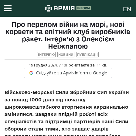
EN
Про перелом війни на морі, нові
корвети та елітний клуб виробників
ракет. Інтерв’ю з Олексієм
Неїжпапою
ІНТЕРВ`Ю
НОВИНИ
ПУБЛІКАЦІЇ
19 Грудня 2024, 7:10
Прочитаєте за:
11
хв.
Слідкуйте за АрміяInform в Google
Військово-Морські Сили Збройних Сил України
за понад 1000 днів від початку
широкомасштабного вторгнення кардинально
змінилися. Завдяки плідній роботі всіх
спеціалістів та підтримці партнерів наші Сили
оборони стали тими, хто завдає ударів