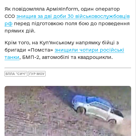
Як повідомляла АрміяInform, один оператор
ССО
знищив за дві доби 30 військовослужбовців
рф
перед підготовкою поля бою до проведення
прямих дій.
Крім того, на Куп’янському напрямку бійці з
бригади «Помста»
знищили чотири російські
танки
, БМП-2, автомобілі та квадроцикли.
БПЛА "СИЧ"
ГУР МОУ