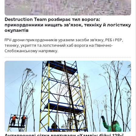
Destruction Team розбирає тил ворога:
прикордонники нищать зв’язок, техніку й логістику
окупантів
FPV-дрони прикордонників уразили засоби зв’язку, РЕБ і РЕР,
техніку, укриття та логістичний хаб ворога на Північно-
Слобожанському напрямку.
Антидронові сітки врятували «Хамві»: бійці 128-ї