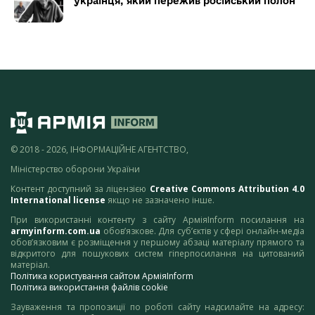
українця, який пережив російський полон
© 2018 - 2026, ІНФОРМАЦІЙНЕ АГЕНТСТВО,
Міністерство оборони України
Контент доступний за ліцензією
Creative Commons Attribution 4.0
International license
якщо не зазначено інше.
При використанні контенту з сайту АрміяInform посилання на
armyinform.com.ua
обов’язкове. Для суб’єктів у сфері онлайн-медіа
обов’язковим є розміщення у першому абзаці матеріалу прямого та
відкритого для пошукових систем гіперпосилання на цитований
матеріал.
Політика користування сайтом АрміяInform
Політика використання файлів cookie
Зауваження та пропозиції по роботі сайту надсилайте на адресу: