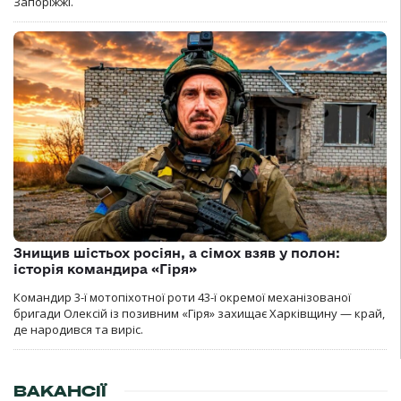
Запоріжжі.
Знищив шістьох росіян, а сімох взяв у полон:
історія командира «Гіря»
Командир 3-ї мотопіхотної роти 43-ї окремої механізованої
бригади Олексій із позивним «Гіря» захищає Харківщину — край,
де народився та виріс.
ВАКАНСІЇ