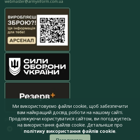
webmaster@armyinform.com.ua
Ми використовуємо файли cookie, щоб забезпечити
вам найкращий досвід роботи на нашому сайті.
Продовжуючи користуватися сайтом, ви погоджуєтесь
press@armyinform.com.ua
на використання файлів cookie. Детальніше про
політику використання файлів cookie
.