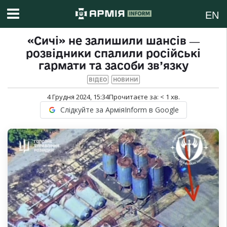
EN
«Сичі» не залишили шансів ―
розвідники спалили російські
гармати та засоби зв’язку
ВІДЕО
НОВИНИ
4 Грудня 2024, 15:34
Прочитаєте за:
< 1
хв.
Слідкуйте за АрміяInform в Google