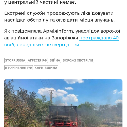
у центральній частині немає.
Екстрені служби продовжують ліквідовувати
наслідки обстрілу та оглядати місця влучань.
Як повідомляла АрміяInform, унаслідок ворожої
авіаційної атаки на Запоріжжя
постраждало 40
осіб, серед яких четверо дітей
.
STOPRUSSIA
АГРЕСІЯ РФ
ВІЙНА
ВОРОЖІ ОБСТРІЛИ
ВТОРГНЕННЯ РФ
ХАРКІВЩИНА