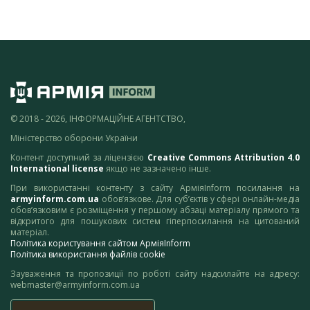
© 2018 - 2026, ІНФОРМАЦІЙНЕ АГЕНТСТВО,
Міністерство оборони України
Контент доступний за ліцензією
Creative Commons Attribution 4.0
International license
якщо не зазначено інше.
При використанні контенту з сайту АрміяInform посилання на
armyinform.com.ua
обов’язкове. Для суб’єктів у сфері онлайн-медіа
обов’язковим є розміщення у першому абзаці матеріалу прямого та
відкритого для пошукових систем гіперпосилання на цитований
матеріал.
Політика користування сайтом АрміяInform
Політика використання файлів cookie
Зауваження та пропозиції по роботі сайту надсилайте на адресу:
webmaster@armyinform.com.ua