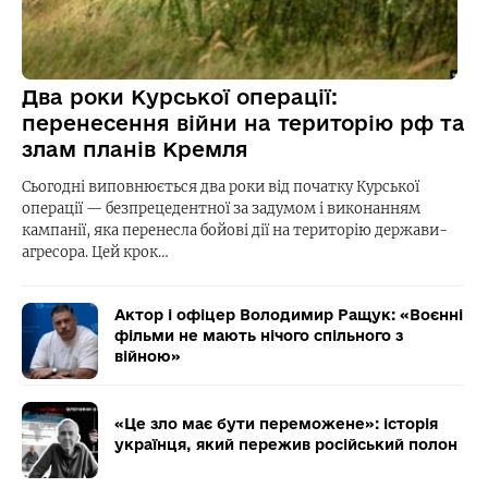
Два роки Курської операції:
перенесення війни на територію рф та
злам планів Кремля
Сьогодні виповнюється два роки від початку Курської
операції — безпрецедентної за задумом і виконанням
кампанії, яка перенесла бойові дії на територію держави-
агресора. Цей крок…
Актор і офіцер Володимир Ращук: «Воєнні
фільми не мають нічого спільного з
війною»
«Це зло має бути переможене»: історія
українця, який пережив російський полон