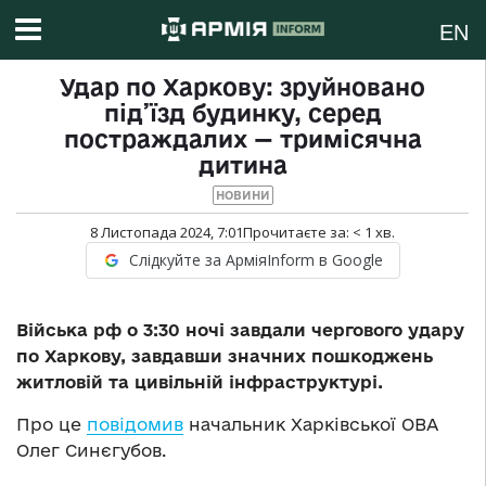
EN
Удар по Харкову: зруйновано
під’їзд будинку, серед
постраждалих — тримісячна
дитина
НОВИНИ
8 Листопада 2024, 7:01
Прочитаєте за:
< 1
хв.
Слідкуйте за АрміяInform в Google
Війська рф о 3:30 ночі завдали чергового удару
по Харкову, завдавши значних пошкоджень
житловій та цивільній інфраструктурі.
Про це
повідомив
начальник Харківської ОВА
Олег Синєгубов.