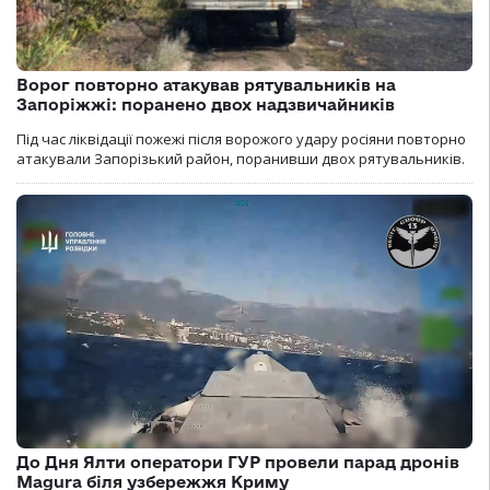
Ворог повторно атакував рятувальників на
Запоріжжі: поранено двох надзвичайників
Під час ліквідації пожежі після ворожого удару росіяни повторно
атакували Запорізький район, поранивши двох рятувальників.
До Дня Ялти оператори ГУР провели парад дронів
Magura біля узбережжя Криму