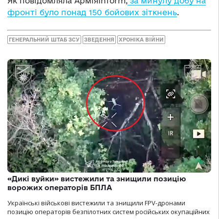
Як повідомляла АрміяInform,
за минулу добу на
фронті було понад 150 бойових зіткнень
.
ГЕНЕРАЛЬНИЙ ШТАБ ЗСУ
ЗВЕДЕННЯ
ХРОНІКА ВІЙНИ
«Дикі вуйки» вистежили та знищили позицію
ворожих операторів БПЛА
Українські військові вистежили та знищили FPV-дронами
позицію операторів безпілотних систем російських окупаційних