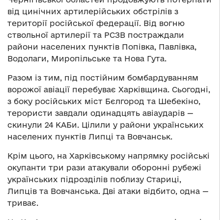
від цинічних артилерійських обстрілів з
території російської федерації. Від вогню
ствольної артилерії та РСЗВ постраждали
райони населених пунктів Попівка, Павлівка,
Водолаги, Миропільське та Нова Гута.
Разом із тим, під постійним бомбардуванням
ворожої авіації перебуває Харківщина. Сьогодні,
з боку російських міст Бєлгород та Шебекіно,
терористи завдали одинадцять авіаударів —
скинули 24 КАБи. Цілили у райони українських
населених пунктів Липці та Вовчанськ.
Крім цього, на Харківському напрямку російські
окупанти три рази атакували оборонні рубежі
українських підрозділів поблизу Стариці,
Липців та Вовчанська. Дві атаки відбито, одна —
триває.