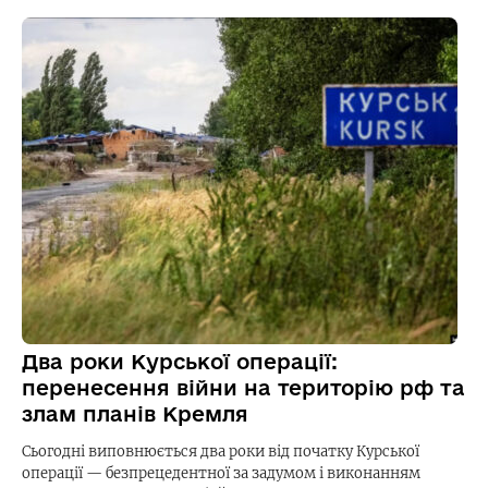
Два роки Курської операції:
перенесення війни на територію рф та
злам планів Кремля
Сьогодні виповнюється два роки від початку Курської
операції — безпрецедентної за задумом і виконанням