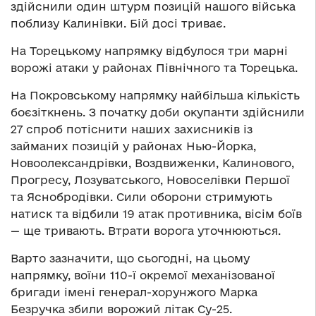
здійснили один штурм позицій нашого війська
поблизу Калинівки. Бій досі триває.
На Торецькому напрямку відбулося три марні
ворожі атаки у районах Північного та Торецька.
На Покровському напрямку найбільша кількість
боєзіткнень. З початку доби окупанти здійснили
27 спроб потіснити наших захисників із
займаних позицій у районах Нью-Йорка,
Новоолександрівки, Воздвиженки, Калинового,
Прогресу, Лозуватського, Новоселівки Першої
та Яснобродівки. Сили оборони стримують
натиск та відбили 19 атак противника, вісім боїв
— ще тривають. Втрати ворога уточнюються.
Варто зазначити, що сьогодні, на цьому
напрямку, воїни 110-ї окремої механізованої
бригади імені генерал-хорунжого Марка
Безручка збили ворожий літак Су-25.