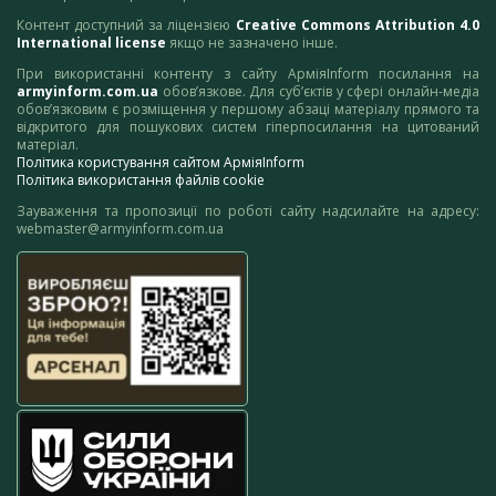
Контент доступний за ліцензією
Creative Commons Attribution 4.0
International license
якщо не зазначено інше.
При використанні контенту з сайту АрміяInform посилання на
armyinform.com.ua
обов’язкове. Для суб’єктів у сфері онлайн-медіа
обов’язковим є розміщення у першому абзаці матеріалу прямого та
відкритого для пошукових систем гіперпосилання на цитований
матеріал.
Політика користування сайтом АрміяInform
Політика використання файлів cookie
Зауваження та пропозиції по роботі сайту надсилайте на адресу:
webmaster@armyinform.com.ua