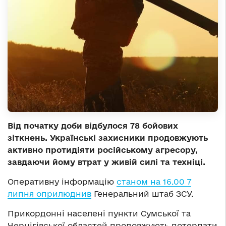
Від початку доби відбулося 78 бойових
зіткнень. Українські захисники продовжують
активно протидіяти російському агресору,
завдаючи йому втрат у живій силі та техніці.
Оперативну інформацію
станом на 16.00 7
липня оприлюднив
Генеральний штаб ЗСУ.
Прикордонні населені пункти Сумської та
Чернігівської областей продовжують потерпати