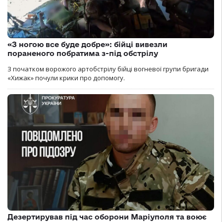
«З ногою все буде добре»: бійці вивезли
пораненого побратима з-під обстрілу
З початком ворожого артобстрілу бійці вогневої групи бригади
«Хижак» почули крики про допомогу.
Дезертирував під час оборони Маріуполя та воює