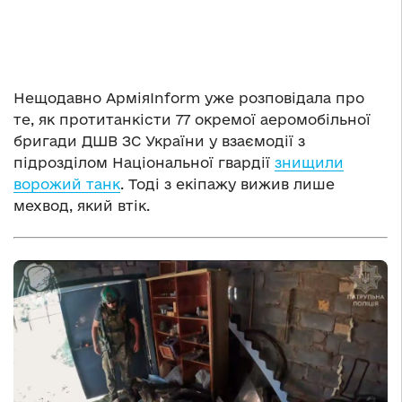
Нещодавно АрміяInform уже розповідала про
те, як протитанкісти 77 окремої аеромобільної
бригади ДШВ ЗС України у взаємодії з
підрозділом Національної гвардії
знищили
ворожий танк
. Тоді з екіпажу вижив лише
мехвод, який втік.