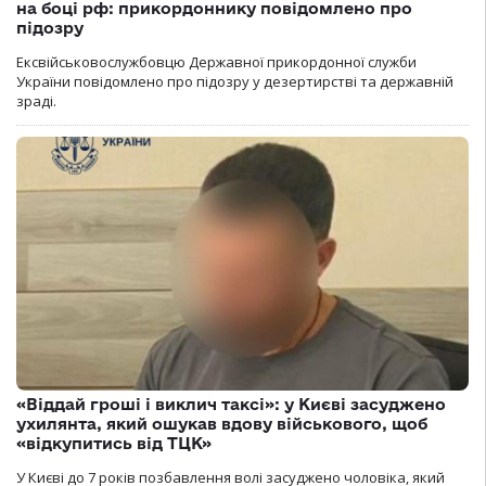
на боці рф: прикордоннику повідомлено про
підозру
Ексвійськовослужбовцю Державної прикордонної служби
України повідомлено про підозру у дезертирстві та державній
зраді.
«Віддай гроші і виклич таксі»: у Києві засуджено
ухилянта, який ошукав вдову військового, щоб
«відкупитись від ТЦК»
У Києві до 7 років позбавлення волі засуджено чоловіка, який