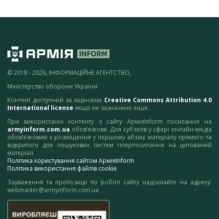
© 2018 - 2026, ІНФОРМАЦІЙНЕ АГЕНТСТВО,
Міністерство оборони України
Контент доступний за ліцензією
Creative Commons Attribution 4.0
International license
якщо не зазначено інше.
При використанні контенту з сайту АрміяInform посилання на
armyinform.com.ua
обов’язкове. Для суб’єктів у сфері онлайн-медіа
обов’язковим є розміщення у першому абзаці матеріалу прямого та
відкритого для пошукових систем гіперпосилання на цитований
матеріал.
Політика користування сайтом АрміяInform
Політика використання файлів cookie
Зауваження та пропозиції по роботі сайту надсилайте на адресу:
webmaster@armyinform.com.ua