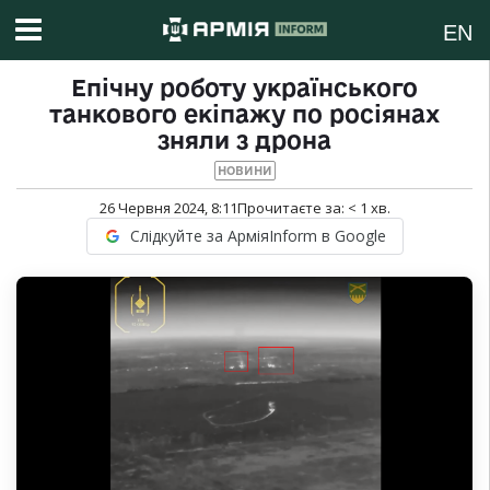
EN
Епічну роботу українського
танкового екіпажу по росіянах
зняли з дрона
НОВИНИ
26 Червня 2024, 8:11
Прочитаєте за:
< 1
хв.
Слідкуйте за АрміяInform в Google