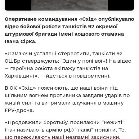
Оперативне командування «Схід» опублікувало
відео бойової роботи танкістів 92 окремої
штурмової бригади імені кошового отамана
Івана Сірка.
«Ламаючи усталені стереотипи, танкісти 92
ОШБр стверджують: “Один у полі воїн! На відео
— героїчна робота екіпажу танкістів на
Харківщині», — йдеться в повідомленні.
В ОК «Схід
» пояснюють, що наші воїни під
щільним вогнем противника завдали ударів по
живій силі та витримали влучання в машину
FPV-дрона.
«Продовжили боротьбу, посилаючи “нежиті”
(так називають армію рф) “палкі” привіти. Те,
що переживають наші незламні захисники,