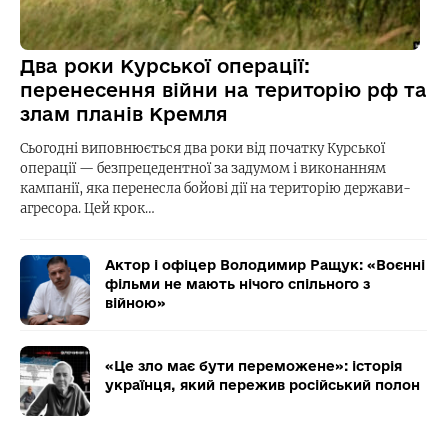
Два роки Курської операції:
перенесення війни на територію рф та
злам планів Кремля
Сьогодні виповнюється два роки від початку Курської
операції — безпрецедентної за задумом і виконанням
кампанії, яка перенесла бойові дії на територію держави-
агресора. Цей крок…
Актор і офіцер Володимир Ращук: «Воєнні
фільми не мають нічого спільного з
війною»
«Це зло має бути переможене»: історія
українця, який пережив російський полон