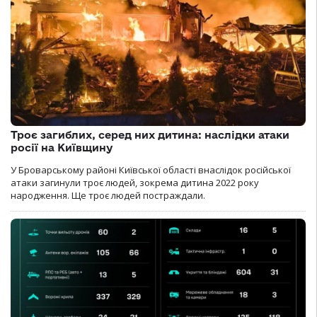
Троє загиблих, серед них дитина: наслідки атаки
росії на Київщину
У Броварському районі Київської області внаслідок російської
атаки загинули троє людей, зокрема дитина 2022 року
народження. Ще троє людей постраждали.