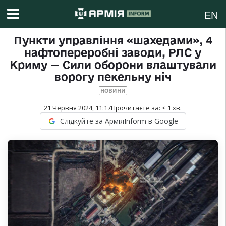
EN
Пункти управління «шахедами», 4
нафтопереробні заводи, РЛС у
Криму — Сили оборони влаштували
ворогу пекельну ніч
НОВИНИ
21 Червня 2024, 11:17
Прочитаєте за:
< 1
хв.
Слідкуйте за АрміяInform в Google