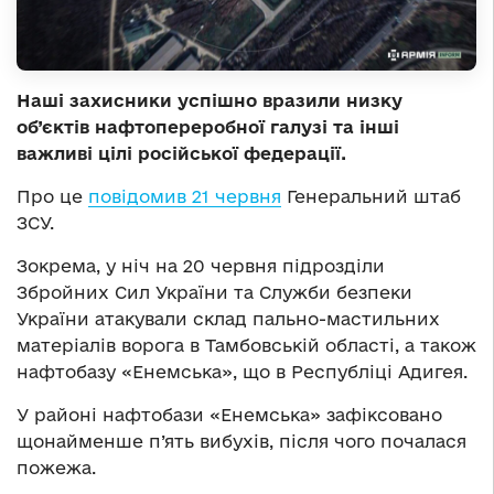
Наші захисники успішно вразили низку
об’єктів нафтопереробної галузі та інші
важливі цілі російської федерації.
Про це
повідомив 21 червня
Генеральний штаб
ЗСУ.
Зокрема, у ніч на 20 червня підрозділи
Збройних Сил України та Служби безпеки
України атакували склад пально-мастильних
матеріалів ворога в Тамбовській області, а також
нафтобазу «Енемська», що в Республіці Адигея.
У районі нафтобази «Енемська» зафіксовано
щонайменше п’ять вибухів, після чого почалася
пожежа.