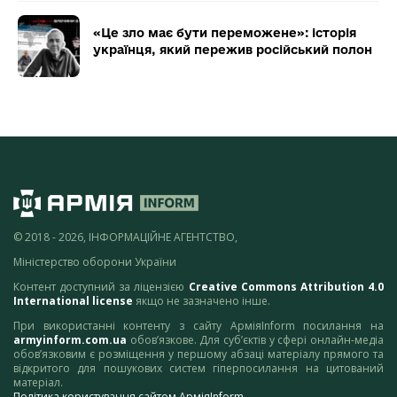
«Це зло має бути переможене»: історія
українця, який пережив російський полон
© 2018 - 2026, ІНФОРМАЦІЙНЕ АГЕНТСТВО,
Міністерство оборони України
Контент доступний за ліцензією
Creative Commons Attribution 4.0
International license
якщо не зазначено інше.
При використанні контенту з сайту АрміяInform посилання на
armyinform.com.ua
обов’язкове. Для суб’єктів у сфері онлайн-медіа
обов’язковим є розміщення у першому абзаці матеріалу прямого та
відкритого для пошукових систем гіперпосилання на цитований
матеріал.
Політика користування сайтом АрміяInform