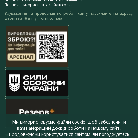
Політика використання файлів cookie
Зауваження та пропозиції по роботі сайту надсилайте на адресу:
webmaster@armyinform.com.ua
Ми використовуємо файли cookie, щоб забезпечити
вам найкращий досвід роботи на нашому сайті.
Продовжуючи користуватися сайтом, ви погоджуєтесь
press@armyinform.com.ua