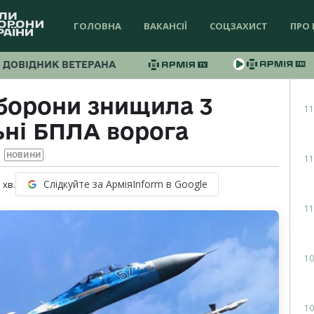
ГОЛОВНА
ВАКАНСІЇ
СОЦЗАХИСТ
ПРО 
ДОВІДНИК ВЕТЕРАНА
оборони знищила 3
11
ьні БПЛА ворога
НОВИНИ
11
Слідкуйте за АрміяInform в Google
1
хв.
11
10
10