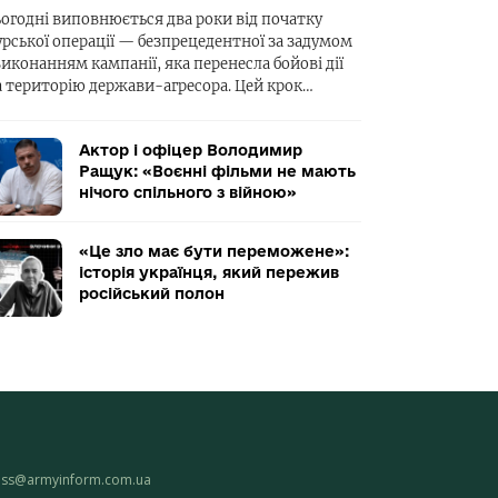
ьогодні виповнюється два роки від початку
урської операції — безпрецедентної за задумом
виконанням кампанії, яка перенесла бойові дії
а територію держави-агресора. Цей крок…
Актор і офіцер Володимир
Ращук: «Воєнні фільми не мають
нічого спільного з війною»
«Це зло має бути переможене»:
історія українця, який пережив
російський полон
ess@armyinform.com.ua