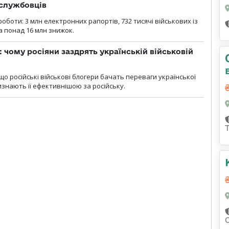
ослужбовців
роботи: 3 млн електронних рапортів, 732 тисячі військових із
 понад 16 млн знижок.
: чому росіяни заздрять українській військовій
що російські військові блогери бачать переваги української
изнають її ефективнішою за російську.