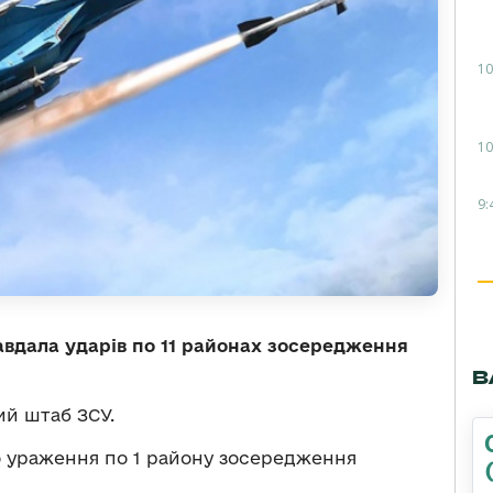
10
10
9:
авдала ударів по 11 районах зосередження
В
й штаб ЗСУ.
о ураження по 1 району зосередження