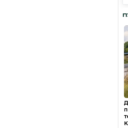
П
Д
п
т
К