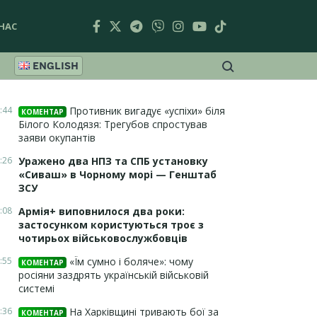
НАС
ENGLISH
:44
Противник вигадує «успіхи» біля
КОМЕНТАР
Білого Колодязя: Трегубов спростував
заяви окупантів
:26
Уражено два НПЗ та СПБ установку
«Сиваш» в Чорному морі — Генштаб
ЗСУ
:08
Армія+ виповнилося два роки:
застосунком користуються троє з
чотирьох військовослужбовців
:55
«Їм сумно і боляче»: чому
КОМЕНТАР
росіяни заздрять українській військовій
системі
:36
На Харківщині тривають бої за
КОМЕНТАР