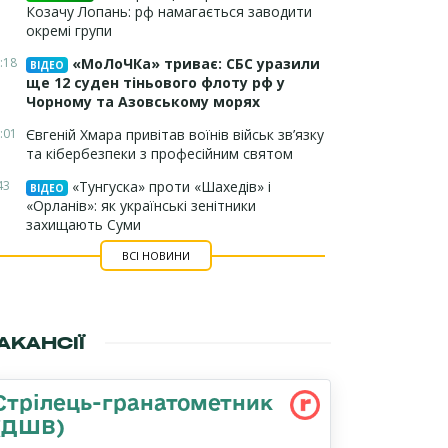
Козачу Лопань: рф намагається заводити
окремі групи
:18
«МоЛоЧКа» триває: СБС уразили
ВІДЕО
ще 12 суден тіньового флоту рф у
Чорному та Азовському морях
:01
Євгеній Хмара привітав воїнів військ зв’язку
та кібербезпеки з професійним святом
43
«Тунгуска» проти «Шахедів» і
ВІДЕО
«Орланів»: як українські зенітники
захищають Суми
ВСІ НОВИНИ
АКАНСІЇ
Стрілець-гранатометник
(ДШВ)