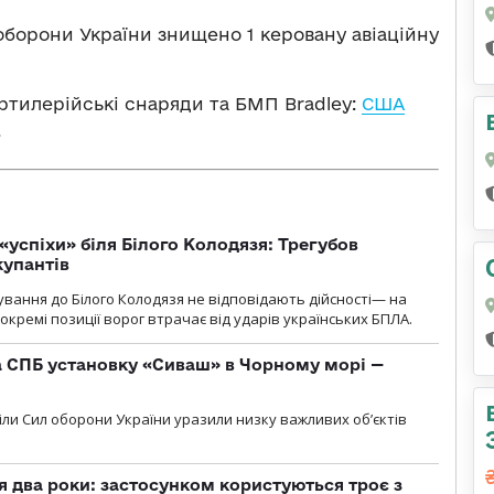
оборони України знищено 1 керовану авіаційну
артилерійські снаряди та БМП Bradley:
США
.
«успіхи» біля Білого Колодязя: Трегубов
купантів
сування до Білого Колодязя не відповідають дійсності— на
кремі позиції ворог втрачає від ударів українських БПЛА.
 СПБ установку «Сиваш» в Чорному морі —
діли Сил оборони України уразили низку важливих об’єктів
 два роки: застосунком користуються троє з