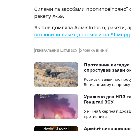
Силами та засобами протиповітряної 
ракету Х-59.
Як повідомляла АрміяInform, ракети, 
оголосили пакет допомоги на $1 млрд
ГЕНЕРАЛЬНИЙ ШТАБ ЗСУ
ХРОНІКА ВІЙНИ
Противник вигадує 
спростував заяви о
Російські заяви про про
Вовчанському напрямку о
Уражено два НПЗ та
Генштаб ЗСУ
У ніч на 8 серпня підроз
противника.
Армія+ виповнилося