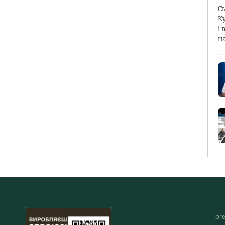
С
К
і 
н
pr