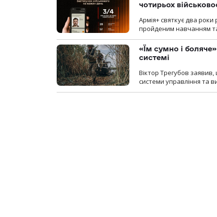
чотирьох військов
Армія+ святкує два роки 
пройденим навчанням та
«Їм сумно і боляче»
системі
Віктор Трегубов заявив, 
системи управління та в