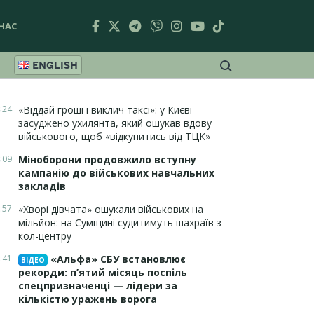
НАС
ENGLISH
:24
«Віддай гроші і виклич таксі»: у Києві
засуджено ухилянта, який ошукав вдову
військового, щоб «відкупитись від ТЦК»
:09
Міноборони продовжило вступну
кампанію до військових навчальних
закладів
:57
«Хворі дівчата» ошукали військових на
мільйон: на Сумщині судитимуть шахраїв з
кол-центру
:41
«Альфа» СБУ встановлює
ВІДЕО
рекорди: п’ятий місяць поспіль
спецпризначенці — лідери за
кількістю уражень ворога