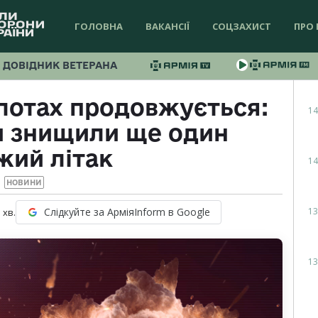
ГОЛОВНА
ВАКАНСІЇ
СОЦЗАХИСТ
ПРО 
ДОВІДНИК ВЕТЕРАНА
олотах продовжується:
14
и знищили ще один
жий літак
14
НОВИНИ
13
Слідкуйте за АрміяInform в Google
1
хв.
13