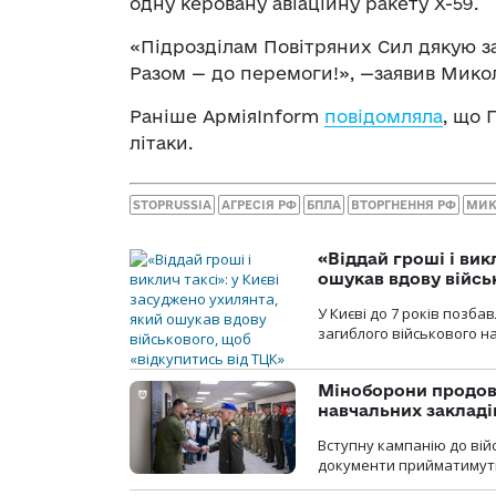
одну керовану авіаційну ракету Х-59.
«Підрозділам Повітряних Сил дякую за
Разом — до перемоги!», —заявив Мико
Раніше АрміяInform
повідомляла
, що 
літаки.
STOPRUSSIA
АГРЕСІЯ РФ
БПЛА
ВТОРГНЕННЯ РФ
МИК
«Віддай гроші і вик
ошукав вдову війсь
У Києві до 7 років позб
загиблого військового на
Міноборони продов
навчальних закладі
Вступну кампанію до вій
документи прийматимуть 