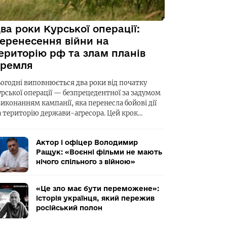
ва роки Курської операції:
еренесення війни на
ериторію рф та злам планів
ремля
ьогодні виповнюється два роки від початку
урської операції — безпрецедентної за задумом
виконанням кампанії, яка перенесла бойові дії
а територію держави-агресора. Цей крок…
Актор і офіцер Володимир
Ращук: «Воєнні фільми не мають
нічого спільного з війною»
«Це зло має бути переможене»:
історія українця, який пережив
російський полон