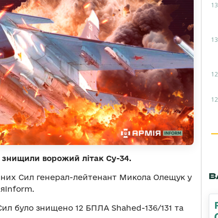
13
13
12
12
У знищили ворожий літак Су-34.
В
них Сил генерал-лейтенант Микола Олещук у
яInform.
Сил було знищено 12 БПЛА Shahed-136/131 та