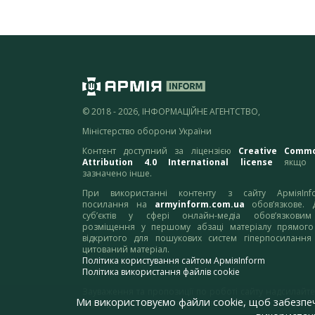
© 2018 - 2026, ІНФОРМАЦІЙНЕ АГЕНТСТВО,
Міністерство оборони України
Контент доступний за ліцензією
Creative Comm
Attribution 4.0 International license
якщо 
зазначено інше.
При використанні контенту з сайту АрміяInf
посилання на
armyinform.com.ua
обов’язкове. 
суб’єктів у сфері онлайн-медіа обов’язкови
розміщення у першому абзаці матеріалу прямого
відкритого для пошукових систем гіперпосилання
цитований матеріал.
Політика користування сайтом АрміяInform
Політика використання файлів cookie
Зауваження та пропозиції по роботі сайту надсилайте
Ми використовуємо файли cookie, щоб забезпе
адресу:
webmaster@armyinform.com.ua