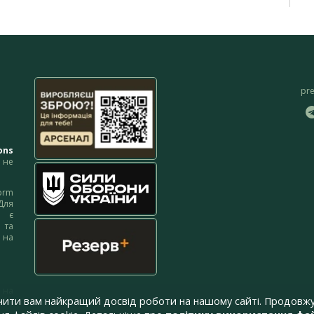
pr
ons
не
orm
Для
м є
 та
 на
 на
чити вам найкращий досвід роботи на нашому сайті. Продовжу