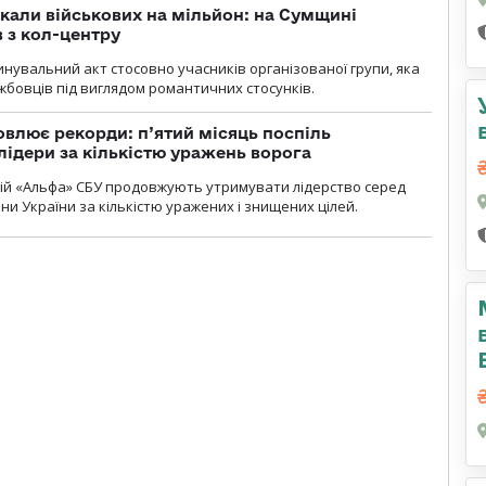
укали військових на мільйон: на Сумщині
 з кол-центру
нувальний акт стосовно учасників організованої групи, яка
бовців під виглядом романтичних стосунків.
влює рекорди: п’ятий місяць поспіль
лідери за кількістю уражень ворога
цій «Альфа» СБУ продовжують утримувати лідерство серед
ни України за кількістю уражених і знищених цілей.