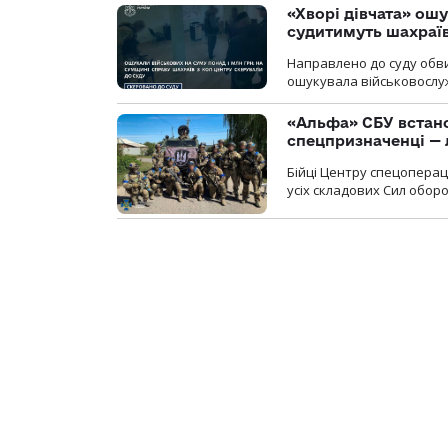
«Хворі дівчата» ош
судитимуть шахраїв
Направлено до суду обви
ошукувала військовослуж
«Альфа» СБУ встано
спецпризначенці — 
Бійці Центру спецопера
усіх складових Сил оборо