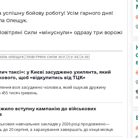
 успішну бойову роботу! Усім гарного дня!
ла Олещук.
Повітряні Сили «мінуснули» одразу три ворожі
ОЛА ОЛЕЩУК
ПОВІТРЯНІ СИЛИ ЗСУ
СУ-34
Х-59
лич таксі»: у Києві засуджено ухилянта, який
кового, щоб «відкупитись від ТЦК»
авлення волі засуджено чоловіка, який ошукав дружину
 455 тисяч гривень.
жило вступну кампанію до військових
в
ськових навчальних закладів у 2026 році продовжено—
до 20 серпня, а зарахування завершать до кінця місяця.