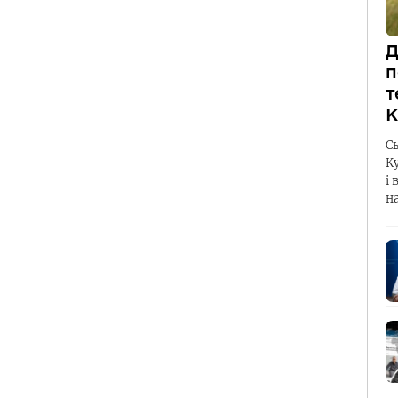
Д
п
т
К
С
К
і 
н