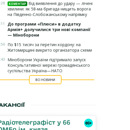
:28
Від виявлення до удару — лічені
КОМЕНТАР
хвилини: як 58-ма бригада нищить ворога
на Південно-Слобожанському напрямку
:11
До програми «Плюси» в додатку
Армія+ долучилися три нові компанії
— Міноборони
:56
По $15 тисяч за перетин кордону: на
Житомирщині викрито організатора схеми
:43
Міноборони України підтримало запуск
Консультативної мережі громадянського
суспільства Україна—НАТО
ВСІ НОВИНИ
АКАНСІЇ
Радіотелеграфіст у 66
ОМБр ім. князя