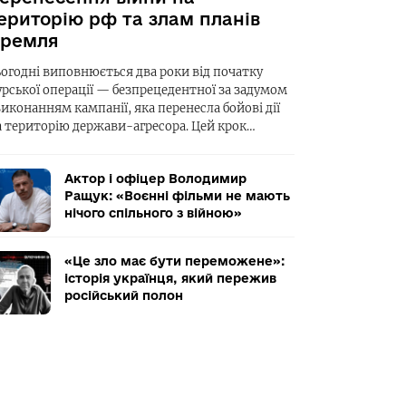
ериторію рф та злам планів
ремля
ьогодні виповнюється два роки від початку
урської операції — безпрецедентної за задумом
виконанням кампанії, яка перенесла бойові дії
а територію держави-агресора. Цей крок…
Актор і офіцер Володимир
Ращук: «Воєнні фільми не мають
нічого спільного з війною»
«Це зло має бути переможене»:
історія українця, який пережив
російський полон