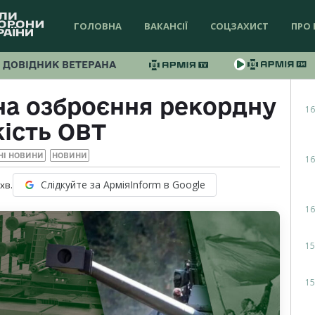
ГОЛОВНА
ВАКАНСІЇ
СОЦЗАХИСТ
ПРО 
ДОВІДНИК ВЕТЕРАНА
на озброєння рекордну
16
кість ОВТ
НІ НОВИНИ
НОВИНИ
16
Слідкуйте за АрміяInform в Google
хв.
16
15
15