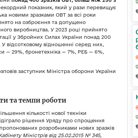
раїни
понад 400
зразків ОВТ, більш ніж 250 з
екордний показник, який у рази перевищує
ька новими зразками ОВТ за всі роки
ийнято на озброєння та допущено
яного виробництва. У 2023 році прийнято
тації у Збройних Силах України понад 200
. У відсотковому відношенні серед них,
си — 29%, бронетехніка — 7%, РЕБ — 6%,
зповів заступник Міністра оборони України
ти та темпи роботи
ільшення кількості нової техніки
 відіграло рішення Уряду про спрощення
апропонованих розробниками нових зразків
бінету Міністрів від 25.02.2015 № 345,