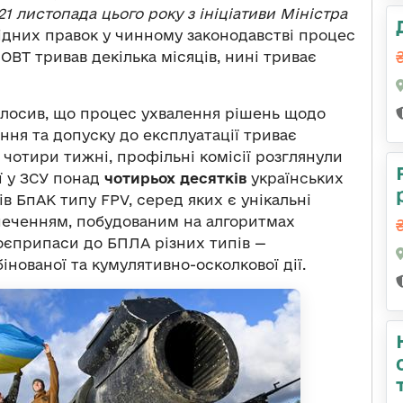
21 листопада цього року з ініціативи Міністра
ідних правок у чинному законодавстві процес
 ОВТ тривав декілька місяців, нині триває
олосив, що процес ухвалення рішень щодо
єння та допуску до експлуатації триває
 чотири тижні, профільні комісії розглянули
ї у ЗСУ понад
чотирьох десятків
українських
ів БпАК типу FPV, серед яких є унікальні
еченням, побудованим на алгоритмах
боєприпаси до БПЛА різних типів —
бінованої та кумулятивно-осколкової дії.