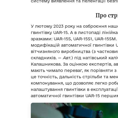
систему виявлення та пеленгації безпі
Про стр
У лютому 2023 року на озброєння наш
гвинтівку UAR-15. А в листопаді ліній
зразками: UAR-15S, UAR-15S1, UAR-15SM
модифікацій автоматичної гвинтівки U
вітчизняного виробництва (з частков
складників. —
Авт
.) під натівський ка
Калашникова. За оцінкою експертів, ав
мають чимало переваг, як порівняти 
це точність, дальність стрільби та ме
компонування, що дозволяє легко роби
налаштування гвинтівки в експлуатації
автоматичної гвинтівки UAR-15 перши