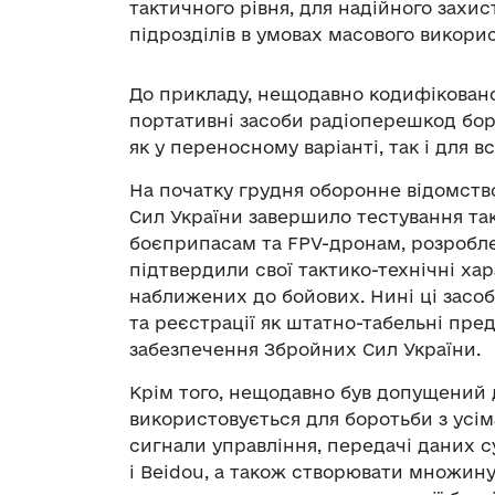
тактичного рівня, для надійного захис
підрозділів в умовах масового викори
До прикладу, нещодавно кодифікован
портативні засоби радіоперешкод бор
як у переносному варіанті, так і для в
На початку грудня оборонне відомств
Сил України завершило тестування т
боєприпасам та FPV-дронам, розробле
підтвердили свої тактико-технічні ха
наближених до бойових. Нині ці засо
та реєстрації як штатно-табельні пр
забезпечення Збройних Сил України.
Крім того, нещодавно був допущений д
використовується для боротьби з усі
сигнали управління, передачі даних су
і Beidou, а також створювати множин