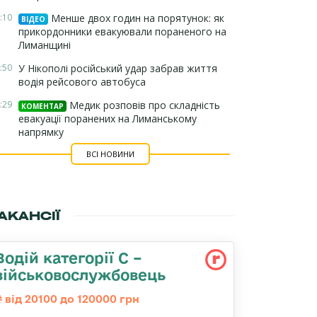
:10
Менше двох годин на порятунок: як
ВІДЕО
прикордонники евакуювали пораненого на
Лиманщині
:50
У Нікополі російський удар забрав життя
водія рейсового автобуса
:29
Медик розповів про складність
КОМЕНТАР
евакуації поранених на Лиманському
напрямку
ВСІ НОВИНИ
АКАНСІЇ
Водій категорії С –
військовослужбовець
від 20100 до 120000 грн