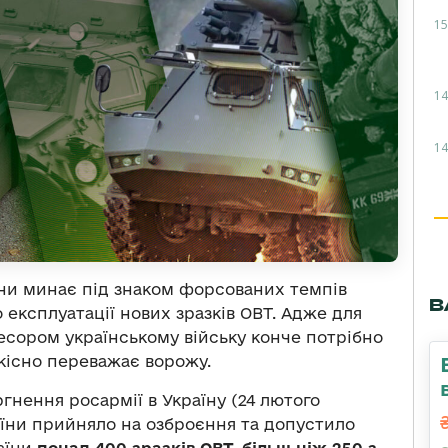
15
14
14
їни минає під знаком форсованих темпів
В
 експлуатації нових зразків ОВТ. Адже для
есором українському війську конче потрібно
якісно переважає ворожу.
нення росармії в Україну (24 лютого
аїни прийняло на озброєння та допустило