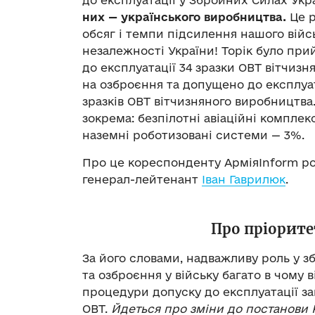
до експлуатації у Збройних Силах Ук
них
—
українського виробництва.
Це р
обсяг і темпи підсилення нашого війс
незалежності України! Торік було пр
до експлуатації 34 зразки ОВТ вітчизн
на озброєння та допущено до експлуа
зразків ОВТ вітчизняного виробництва
зокрема: безпілотні авіаційні комплек
наземні роботизовані системи — 3%.
Про це кореспонденту АрміяІnform ро
генерал-лейтенант
Іван Гаврилюк
.
Про пріорите
За його словами, надважливу роль у зб
та озброєння у війську багато в чому
процедури допуску до експлуатації з
ОВТ.
Йдеться про зміни до постанови Ка