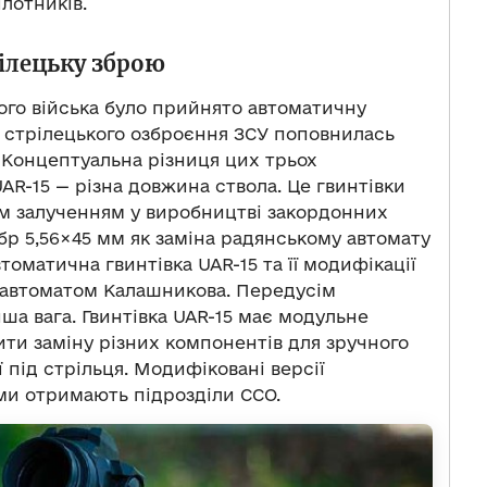
лотників.
ілецьку зброю
ого війська було прийнято автоматичну
ка стрілецького озброєння ЗСУ поповнилась
. Концептуальна різниця цих трьох
AR-15 — різна довжина ствола. Це гвинтівки
им залученням у виробництві закордонних
лібр 5,56×45 мм як заміна радянському автомату
томатична гвинтівка UAR-15 та її модифікації
з автоматом Калашникова. Передусім
нша вага. Гвинтівка UAR-15 має модульне
ти заміну різних компонентів для зручного
 під стрільця. Модифіковані версії
ми отримають підрозділи ССО.