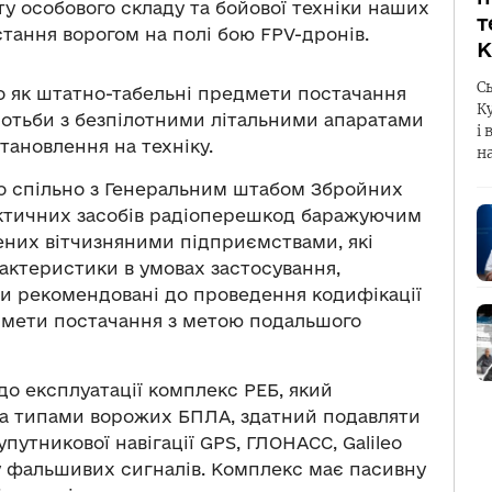
ту особового складу та бойової техніки наших
т
стання ворогом на полі бою FPV-дронів.
К
С
о як штатно-табельні предмети постачання
К
отьби з безпілотними літальними апаратами
і 
становлення на техніку.
н
о спільно з Генеральним штабом Збройних
актичних засобів радіоперешкод баражуючим
них вітчизняними підприємствами, які
рактеристики в умовах застосування,
би рекомендовані до проведення кодифікації
едмети постачання з метою подальшого
о експлуатації комплекс РЕБ, який
ма типами ворожих БПЛА, здатний подавляти
путникової навігації GPS, ГЛОНАСС, Galileo
у фальшивих сигналів. Комплекс має пасивну