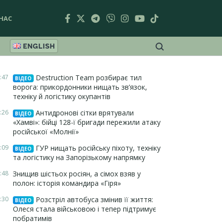
НАС
ENGLISH
:47
Destruction Team розбирає тил
ВІДЕО
ворога: прикордонники нищать зв’язок,
техніку й логістику окупантів
:26
Антидронові сітки врятували
ВІДЕО
«Хамві»: бійці 128-ї бригади пережили атаку
російської «Молнії»
:09
ГУР нищать російську піхоту, техніку
ВІДЕО
та логістику на Запорізькому напрямку
:48
Знищив шістьох росіян, а сімох взяв у
полон: історія командира «Гіря»
:30
Розстріл автобуса змінив її життя:
ВІДЕО
Олеся стала військовою і тепер підтримує
побратимів