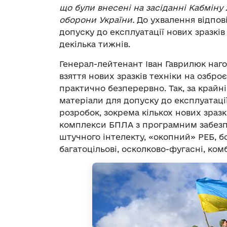
що були внесені на засіданні Кабміну 
оборони України.
До ухвалення відпов
допуску до експлуатації нових зразків
декілька тижнів.
Генерал-лейтенант Іван Гаврилюк наг
взяття нових зразків техніки на озбро
практично безперервно. Так, за крайні
матеріали для допуску до експлуатаці
розробок, зокрема кількох нових зразк
комплекси БПЛА з програмним забезп
штучного інтелекту, «окопний» РЕБ, 
багатоцільові, осколково-фугасні, ком