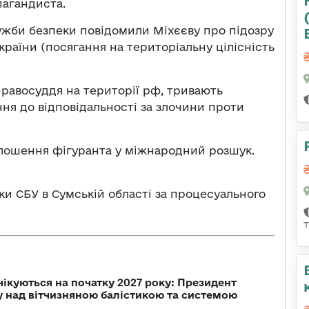
пагандиста.
Служби безпеки повідомили Міхєєву про підозру
України (посягання на територіальну цілісність
правосуддя на території рф, тривають
ня до відповідальності за злочини проти
олошення фігуранта у міжнародний розшук.
и СБУ в Сумській області за процесуального
чікуються на початку 2027 року: Президент
у над вітчизняною балістикою та системою