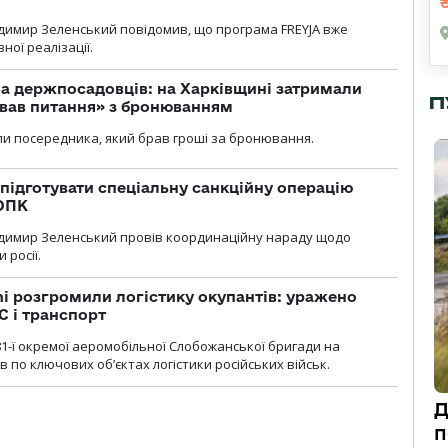
димир Зеленський повідомив, що програма FREYJA вже
ної реалізації.
а держпосадовців: на Харківщині затримали
П
ував питання» з бронюванням
и посередника, який брав гроші за бронювання.
підготувати спеціальну санкційну операцію
 ОПК
димир Зеленський провів координаційну нараду щодо
 росії.
i розгромили логістику окупантів: уражено
С і транспорт
1-ї окремої аеромобільної Слобожанської бригади на
 по ключових об’єктах логістики російських військ.
Д
п