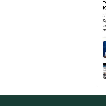
т
К
С
К
і 
н