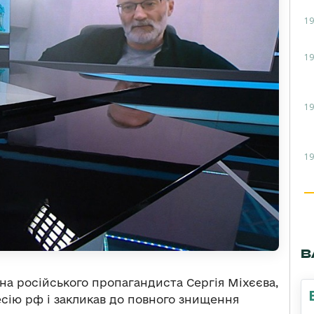
19
19
19
19
В
 на російського пропагандиста Сергія Міхєєва,
есію рф і закликав до повного знищення