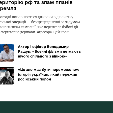
ериторію рф та злам планів
ремля
ьогодні виповнюється два роки від початку
урської операції — безпрецедентної за задумом
виконанням кампанії, яка перенесла бойові дії
а територію держави-агресора. Цей крок…
Актор і офіцер Володимир
Ращук: «Воєнні фільми не мають
нічого спільного з війною»
«Це зло має бути переможене»:
історія українця, який пережив
російський полон