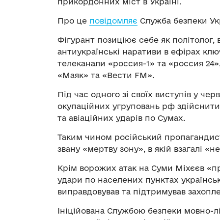
прикордонних міст в Україні.
Про це
повідомляє
Служба безпеки Ук
Фігурант позиціює себе як політолог,
антиукраїнські наративи в ефірах клю
телеканали «россия-1» та «россия 24»
«Маяк» та «Вести FM».
Під час одного зі своїх виступів у че
окупаційних угруповань рф здійснит
та авіаційних ударів по Сумах.
Таким чином російський пропагандист 
звану «мертву зону», в якій взагалі 
Крім ворожих атак на Суми Міхєєв «п
удари по населених пунктах українсь
виправдовував та підтримував захопле
Ініційована Службою безпеки мовно-л