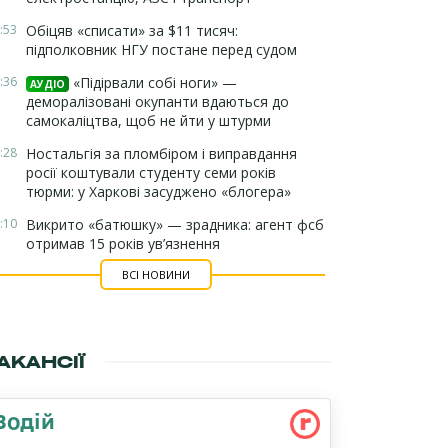
:53
Обіцяв «списати» за $11 тисяч:
підполковник НГУ постане перед судом
:36
«Підірвали собі ноги» —
АУДІО
деморалізовані окупанти вдаються до
самокаліцтва, щоб не йти у штурми
:28
Ностальгія за пломбіром і виправдання
росії коштували студенту семи років
тюрми: у Харкові засуджено «блогера»
:10
Викрито «батюшку» — зрадника: агент фсб
отримав 15 років ув’язнення
ВСІ НОВИНИ
АКАНСІЇ
Водій