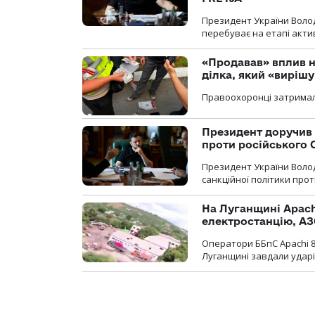
Президент України Воло
перебуває на етапі актив
«Продавав» вплив н
ділка, який «виріш
Правоохоронці затримал
Президент доручив 
проти російського
Президент України Воло
санкційної політики проти
На Луганщині Apach
електростанцію, АЗ
Оператори ББпС Apachi 8
Луганщині завдали ударів