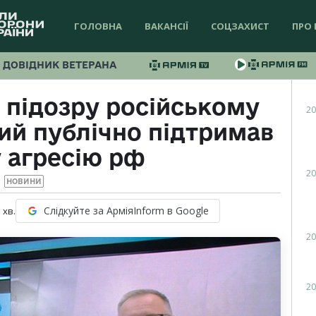
ГОЛОВНА
ВАКАНСІЇ
СОЦЗАХИСТ
ПРО 
ДОВІДНИК ВЕТЕРАНА
 підозру російському
20
ий публічно підтримав
 агресію рф
20
НОВИНИ
Слідкуйте за АрміяInform в Google
1
хв.
20
20