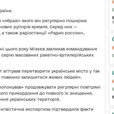
раїни.
 в «образі» якого він регулярно поширює
чових рупорів кремля. Серед них —
, а також радіостанції «Радио россии»,
рвні цього року Міхєєв закликав командування
и серію масованих ракетно-артилерійських
агітував перетворити українське місто у так
«не повинно залишитися живих людей».
ропонував» продовжувати регулярні повітряні
кого прикордоння до повного їх знищення,
ння українських територій.
інгвістична експертиза підтвердила факти