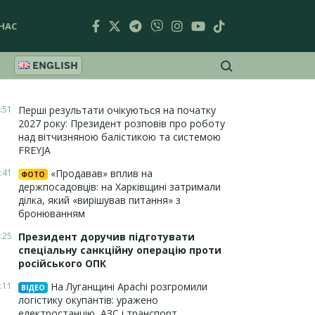
НАС
ENGLISH
:51
Перші результати очікуються на початку
2027 року: Президент розповів про роботу
над вітчизняною балістикою та системою
FREYJA
:41
«Продавав» вплив на
ФОТО
держпосадовців: на Харківщині затримали
ділка, який «вирішував питання» з
бронюванням
:25
Президент доручив підготувати
спеціальну санкційну операцію проти
російського ОПК
:11
На Луганщині Apachi розгромили
ВІДЕО
логістику окупантів: уражено
електростанцію, АЗС і транспорт