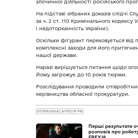
злочинної діяльності російського про
На підставі зібраних доказів слідчі 
за ч. 2 ст. 110 Кримінального кодексу 
і недоторканність України).
Оскільки фігурант переховується від 
комплексні заходи для його притягнен
нашої держави.
Наразі вирішується питання щодо ог
Йому загрожує до 10 років тюрми.
Розслідування проводили співробітник
керівництва обласної прокуратури.
STOPRUSSIA
АГРЕСІЯ РФ
Перші результати о
розповів про робот
FREYJA