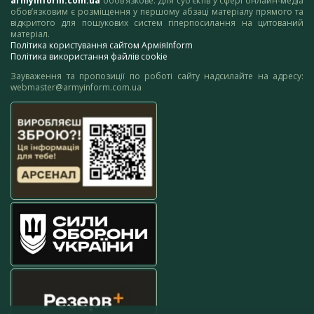
armyinform.com.ua
обов’язкове. Для суб’єктів у сфері онлайн-медіа
обов’язковим є розміщення у першому абзаці матеріалу прямого та
відкритого для пошукових систем гіперпосилання на цитований
матеріал.
Політика користування сайтом АрміяInform
Політика використання файлів cookie
Зауваження та пропозиції по роботі сайту надсилайте на адресу:
webmaster@armyinform.com.ua