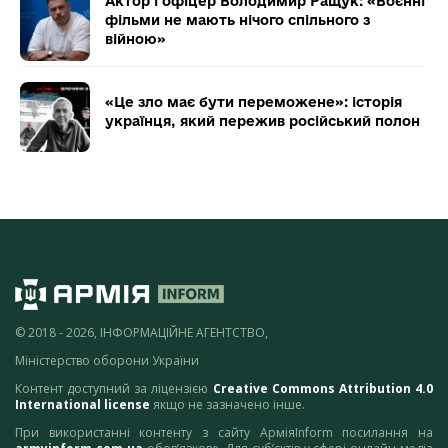
Актор і офіцер Володимир Ращук: «Воєнні
фільми не мають нічого спільного з
війною»
«Це зло має бути переможене»: історія
українця, який пережив російський полон
© 2018 - 2026, ІНФОРМАЦІЙНЕ АГЕНТСТВО,
Міністерство оборони України
Контент доступний за ліцензією
Creative Commons Attribution 4.0
International license
якщо не зазначено інше.
При використанні контенту з сайту АрміяInform посилання на