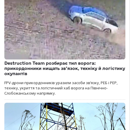
Destruction Team розбирає тил ворога:
прикордонники нищать зв’язок, техніку й логістику
окупантів
FPV-дрони прикордонників уразили засоби зв’язку, РЕБ і РЕР,
техніку, укриття та логістичний хаб ворога на Північно-
Слобожанському напрямку.