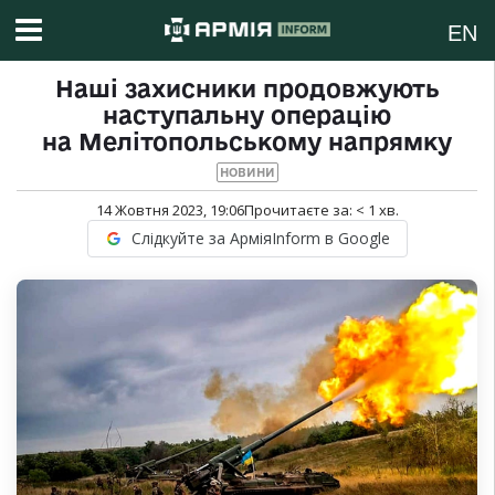
EN
Наші захисники продовжують
наступальну операцію
на Мелітопольському напрямку
НОВИНИ
14 Жовтня 2023, 19:06
Прочитаєте за:
< 1
хв.
Слідкуйте за АрміяInform в Google