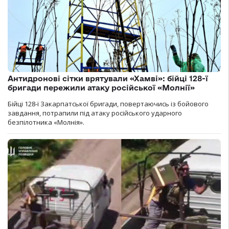
Антидронові сітки врятували «Хамві»: бійці 128-ї
бригади пережили атаку російської «Молнії»
Бійці 128-ї Закарпатської бригади, повертаючись із бойового
завдання, потрапили під атаку російського ударного
безпілотника «Молнія».